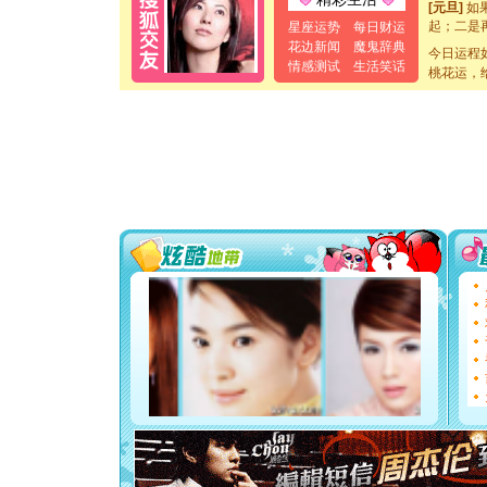
起；二是
星座运势
每日财运
离。水晶
花边新闻
魔鬼辞典
[元旦]
当
今日运程
情感测试
生活笑话
泣，这痛
桃花运，
卖了。水
[春节]
风
颜！冬去
道一声平
[春节]
传
片叶子是
送你一棵
[圣诞节]
你太多，
要平安！
[圣诞节]
能正大光明
都要快乐噢
[圣诞节]
如意,快乐
[元旦]
看
断电。爱
你是我专
[元旦]
如
起；二是
离。水晶
[元旦]
当