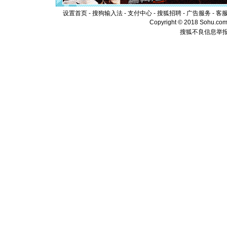
泣，这痛
卖了。水
设置首页
-
搜狗输入法
-
支付中心
-
搜狐招聘
-
广告服务
-
客
[春节]
风
Copyright © 2018 Sohu.com I
颜！冬去
搜狐不良信息举
道一声平
[春节]
传
片叶子是
送你一棵