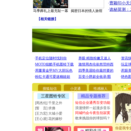
·
曹颖印小天
·
诡秘莫测：
马季葬礼上最无耻一幕
揭密日本的情人旅馆
【
相关链接
】
[圣诞节]
你太多，
要平安！
搜狐短信
小灵通
性感丽人
[圣诞节]
能正大光明
三星图铃专区
精品专题推荐
都要快乐噢
短信企业通秀百变功能
[周杰伦] 千里之外
[圣诞节]
浪漫情怀一起漫步音乐
[誓 言] 求佛
如意,快乐
同城约会今夜告别寂寞
[王力宏] 大城小爱
[元旦]
看
敢来挑战你的球技吗？
[王心凌] 花的嫁纱
断电。爱
你是我专
[元旦]
如
精彩生活