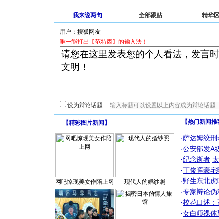
我来说两句
全部跟贴
精华
用户：
唯一能打出【范特西】的输入法！
设为辩论话题
【热门新闻推
【
精彩图片新闻
】
·
萨达姆绞刑
·
公安部发A
·
纪念逝者
太
·
丁俊晖豪宅
·
野生东北虎
网吧惊现美女作陪上网
现代人的婚纱照
·
专家辩论伪
·
校花口述：
·
女白领祼体