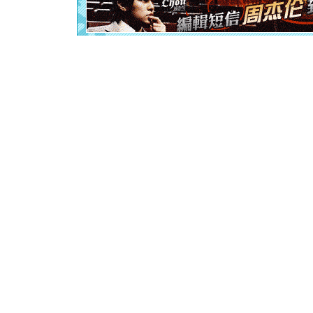
起；二是
离。水晶
[元旦]
当
泣，这痛
卖了。水
[春节]
风
颜！冬去
道一声平
[春节]
传
片叶子是
送你一棵