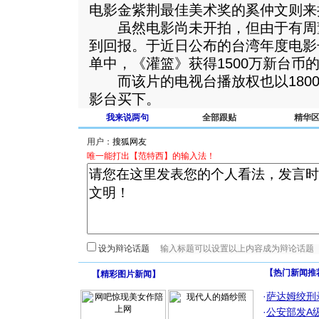
电影金紫荆最佳美术奖的奚仲文则来
虽然电影尚未开拍，但由于有周
到回报。于近日公布的台湾年度电影
单中，《灌篮》获得1500万新台币
而该片的电视台播放权也以1800
影台买下。
我来说两句
全部跟贴
精华
用户：
唯一能打出【范特西】的输入法！
设为辩论话题
【热门新闻推
【
精彩图片新闻
】
·
萨达姆绞刑
·
公安部发A