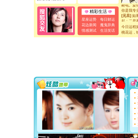
断电。爱
你是我专
精彩生活
[元旦]
如
起；二是
星座运势
每日财运
离。水晶
花边新闻
魔鬼辞典
今日运程
[元旦]
当
情感测试
生活笑话
桃花运，
泣，这痛
卖了。水
[春节]
风
颜！冬去
道一声平
[春节]
传
片叶子是
送你一棵
[圣诞节]
你太多，
要平安！
[圣诞节]
能正大光明
都要快乐噢
[圣诞节]
如意,快乐
[元旦]
看
断电。爱
你是我专
[元旦]
如