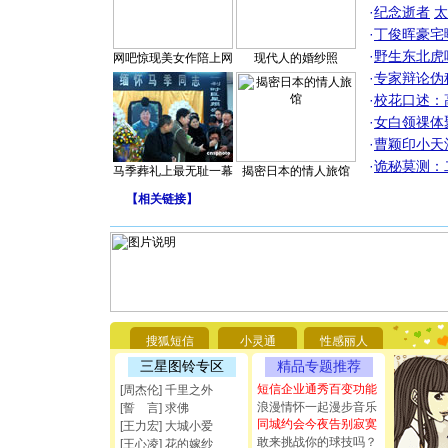
·
纪念逝者
太
·
丁俊晖豪宅
·
野生东北虎
网吧惊现美女作陪上网
现代人的婚纱照
·
专家辩论伪
·
校花口述：
·
女白领祼体
·
曹颖印小天
·
诡秘莫测：
马季葬礼上最无耻一幕
揭密日本的情人旅馆
【
相关链接
】
[圣诞节]
你太多，
要平安！
搜狐短信
小灵通
性感丽人
[圣诞节]
三星图铃专区
精品专题推荐
能正大光明
短信企业通秀百变功能
[周杰伦] 千里之外
都要快乐噢
浪漫情怀一起漫步音乐
[誓 言] 求佛
[圣诞节]
同城约会今夜告别寂寞
如意,快乐
[王力宏] 大城小爱
敢来挑战你的球技吗？
[元旦]
看
[王心凌] 花的嫁纱