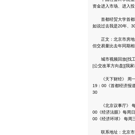
资金进入市场、进入投
首都经贸大学首都经
如说过去我是20年、3
正文：北京市房地交
但交易量比去年同期相
城市视频回放[找工作找
[公交改革方向盘][我家老宅院儿
《天下财经》 周一至周五 8
19：00《首都经济报道》
30
《北京议事厅》 每周五 
00《经济法眼》每周日首播
00《经济环球》 每周三 
联系地址：北京市海淀