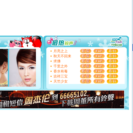
[春节]
风柔雨润好月圆，半岛铁盒伴身边，每日尽显开心
颜！冬去春来似水如烟，劳碌人生需尽欢！听一曲轻歌，
道一声平安！新年吉祥万事如愿
[春节]
传说薰衣草有四片叶子：第一片叶子是信仰，第二
片叶子是希望，第三片叶子是爱情，第四片叶子是幸运。
送你一棵薰衣草，愿你新年快乐！
[圣诞节]
圣诞节到了，想想没什么送给你的，又不打算给
你太多，只有给你五千万：千万快乐！千万要健康！千万
要平安！千万要知足！千万不要忘记我！
[圣诞节]
不只这样的日子才会想起你,而是这样的日子才
月亮之上
能正大光明地骚扰你,告诉你,圣诞要快乐!新年要快乐!天天
秋天不回来
都要快乐噢!
求佛
[圣诞节]
奉上一颗祝福的心,在这个特别的日子里,愿幸福,
千里之外
如意,快乐,鲜花,一切美好的祝愿与你同在.圣诞快乐!
香水有毒
[元旦]
看到你我会触电；看不到你我要充电；没有你我会
吉祥三宝
断电。爱你是我职业，想你是我事业，抱你是我特长，吻
天竺少女
你是我专业！水晶之恋祝你新年快乐
[元旦]
如果上天让我许三个愿望，一是今生今世和你在一
起；二是再生再世和你在一起；三是三生三世和你不再分
离。水晶之恋祝你新年快乐
[元旦]
当我狠下心扭头离去那一刻，你在我身后无助地哭
泣，这痛楚让我明白我多么爱你。我转身抱住你：这猪不
卖了。水晶之恋祝你新年快乐。
[春节]
风柔雨润好月圆，半岛铁盒伴身边，每日尽显开心
颜！冬去春来似水如烟，劳碌人生需尽欢！听一曲轻歌，
道一声平安！新年吉祥万事如愿