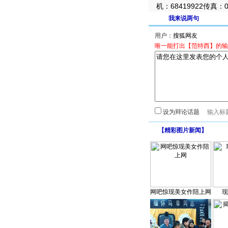
机：68419922传真：
我来说两句
用户：
唯一能打出【范特西】的输
设为辩论话题
【
精彩图片新闻
】
网吧惊现美女作陪上网
现