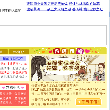
·
曹颖印小天酒店开房照被爆
野外丛林赤裸姐妹花
·
诡秘莫测：二战五大未解之谜
岳飞神话的虚假之处
日本的情人旅馆
[圣诞节]
圣诞节到了，想想没什么送给你的，又不打算给
你太多，只有给你五千万：千万快乐！千万要健康！千万
要平安！千万要知足！千万不要忘记我！
通
性感丽人
[圣诞节]
不只这样的日子才会想起你,而是这样的日子才
能正大光明地骚扰你,告诉你,圣诞要快乐!新年要快乐!天天
精品专题推荐
都要快乐噢!
短信企业通秀百变功能
[圣诞节]
奉上一颗祝福的心,在这个特别的日子里,愿幸福,
浪漫情怀一起漫步音乐
如意,快乐,鲜花,一切美好的祝愿与你同在.圣诞快乐!
同城约会今夜告别寂寞
[元旦]
看到你我会触电；看不到你我要充电；没有你我会
敢来挑战你的球技吗？
断电。爱你是我职业，想你是我事业，抱你是我特长，吻
你是我专业！水晶之恋祝你新年快乐
[元旦]
如果上天让我许三个愿望，一是今生今世和你在一
精彩生活
起；二是再生再世和你在一起；三是三生三世和你不再分
星座运势
每日财运
离。水晶之恋祝你新年快乐
花边新闻
魔鬼辞典
[元旦]
当我狠下心扭头离去那一刻，你在我身后无助地哭
今日运程如何？财运、事业运、
情感测试
生活笑话
泣，这痛楚让我明白我多么爱你。我转身抱住你：这猪不
桃花运，给你详细道来！！！
卖了。水晶之恋祝你新年快乐。