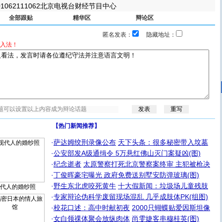
01062111062北京电视台财经节目中心
全部跟贴
精华区
辩论区
匿名发表：
隐藏地址：
入法！
【热门新闻推荐】
·
萨达姆绞刑录像公布
天下头条：很多秘密带入坟墓
·
公安部发A级通缉令 5万悬红佛山灭门案疑凶(图)
·
纪念逝者
太原警察打死北京警察案终审 主犯被枪决
·
丁俊晖豪宅曝光 政府免费送别墅安防弹玻璃(图)
·
野生东北虎咬死黄牛
十大假新闻：垃圾场儿童残肢
代人的婚纱照
·
专家辩论伪科学废留现场混乱 几乎成肢体PK(组图)
·
校花口述：高中时献初夜
2000只蝴蝶贴爱因斯坦像
·
女白领祼体聚会放纵肉体
尚雯婕客串穆桂英(图)