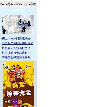
aRen
-
邮件
-
博客
-
BBS
-
搜狗
点击今日
·
佛山一家六口惨遭杀害
·
乌兰察布居民区连发爆炸
·
忻州煤矿安监局好气派
·
杜世成助推青岛房价?
·
平安夜女子遭遇飞车党