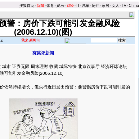
搜狐首页
-
新闻
-
体育
-
娱乐
-
财经
-
IT
-
汽车
-
房产
-
家居
-
女人
-
TV
-
Chin
预警：房价下跌可能引发金融风险
(2006.12.10)(图)
我来说两句
44
有奖评新闻
市 证券无限 周末理财 收藏 城际特快 北京议事厅 经济环球论坛
能引发金融风险[2006.12.10]
依然持续增长，但央行近日发出预警：要警惕房价下跌可能引发的