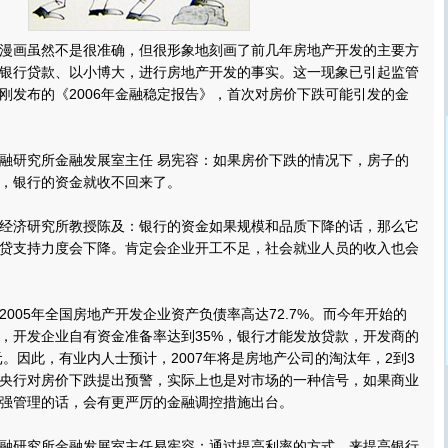
画虽然不是很准确，但很形象地刻画了前几年房地产开发的主要方
银行贷款、以小博大，进行房地产开发的事实。这一现象已引起监管
刚发布的《2006年金融稳定报告》，首次对房价下跌可能引发的金
研究所金融发展室主任 易宪容：如果房价下跌的情况下，房子的
，银行的资金就收不回来了。
济研究所教授陈及：银行的资金如果规模和品质下降的话，那么它
贷支持力度会下降。
肯定会企业开工不足，社会就业人员的收入也会
05年全国房地产开发企业资产负债率高达72.7%。而今年开始的
，开发企业自有资金准备率达到35%，银行才能发放贷款，开发商的
元。因此，有业内人士预计，2007年将是房地产公司的淘汰年，2到3
央行对房价下跌提出预警，实际上也是对市场的一种信号，如果商业
强管理的话，会有更严厉的金融调控措施出台。
研究所金融发展室主任易宪容：通过提高利率的方式，来提高银行