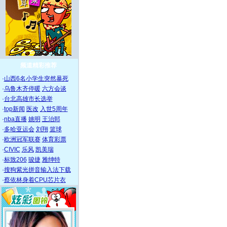
频道精彩推荐
·
山西6名小学生突然暴死
·
乌鲁木齐停暖
六方会谈
·
台北高雄市长选举
·
top新闻
医改
入世5周年
·
nba直播
姚明
王治郅
·
多哈亚运会
刘翔
篮球
·
欧洲冠军联赛
体育彩票
·
CIVIC
乐风
凯美瑞
·
标致206
骏捷
雅绅特
·
搜狗紫光拼音输入法下载
·
蔡依林身着CPU芯片衣