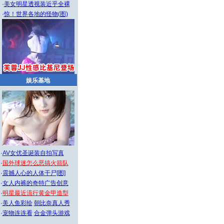
·
美女明星透视装近乎全裸
·
惊！世界各地的怪物(图)
娱乐基地
·
AV女优圣诞装自拍写真
·
国外球迷怎么恶搞火箭队
·
震撼人心的人体干尸[图]
·
女人内裤的奇特广告创意
·
明星最近流行黄金甲造型
·
美人鱼彩绘
朝比奈真人秀
·
宠物连连看
合金弹头游戏