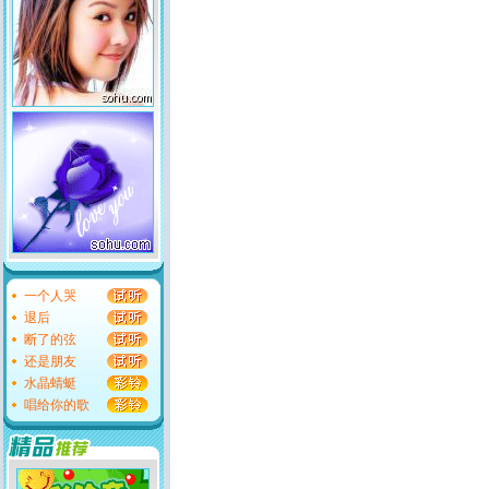
一个人哭
退后
断了的弦
还是朋友
水晶蜻蜓
唱给你的歌