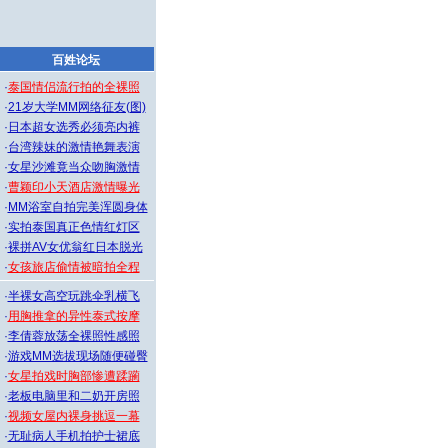
百姓论坛
·
泰国情侣流行拍的全裸照
·
21岁大学MM网络征友(图)
·
日本超女选秀必须亮内裤
·
台湾辣妹的激情艳舞表演
·
女星沙滩竟当众吻胸激情
·
曹颖印小天酒店激情曝光
·
MM浴室自拍完美浑圆身体
·
实拍泰国真正色情红灯区
·
裸拼AV女优翁红日本脱光
·
女孩旅店偷情被暗拍全程
·
半裸女高空玩跳伞乳横飞
·
用胸推拿的异性泰式按摩
·
李倩蓉放荡全裸照性感照
·
游戏MM选拔现场随便碰臀
·
女星拍戏时胸部惨遭蹂躏
·
老板电脑里和二奶开房照
·
视频女屋内裸身挑逗一幕
·
无耻病人手机拍护士裙底