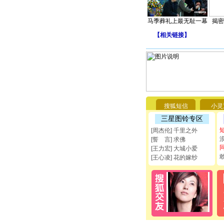
马季葬礼上最无耻一幕
揭密
【
相关链接
】
搜狐短信
小灵
三星图铃专区
[周杰伦] 千里之外
[誓 言] 求佛
[王力宏] 大城小爱
[王心凌] 花的嫁纱