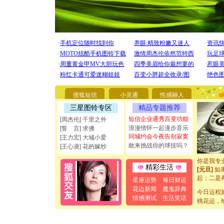
[圣诞节]
你太多，
要平安！
搜狐短信
小灵通
性感丽人
[圣诞节]
能正大光明
三星图铃专区
精品专题推荐
都要快乐噢
短信企业通秀百变功能
[周杰伦] 千里之外
[圣诞节]
浪漫情怀一起漫步音乐
[誓 言] 求佛
如意,快乐
同城约会今夜告别寂寞
[王力宏] 大城小爱
[元旦]
看
敢来挑战你的球技吗？
[王心凌] 花的嫁纱
断电。爱
你是我专
[元旦]
如
精彩生活
起；二是
星座运势
每日财运
离。水晶
花边新闻
魔鬼辞典
[元旦]
当
今日运程
情感测试
生活笑话
泣，这痛
桃花运，
卖了。水
[春节]
风