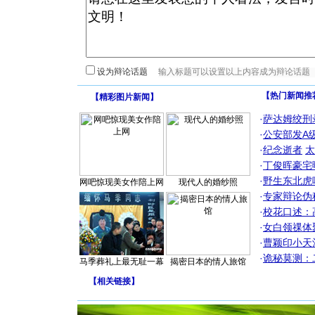
设为辩论话题
【热门新闻推
【
精彩图片新闻
】
·
萨达姆绞刑
·
公安部发A
·
纪念逝者
太
·
丁俊晖豪宅
·
野生东北虎
网吧惊现美女作陪上网
现代人的婚纱照
·
专家辩论伪
·
校花口述：
·
女白领祼体
·
曹颖印小天
·
诡秘莫测：
马季葬礼上最无耻一幕
揭密日本的情人旅馆
【
相关链接
】