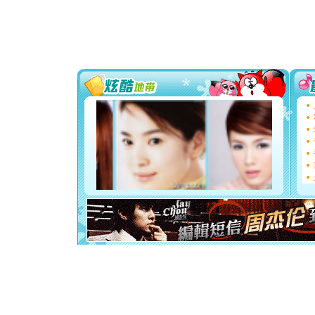
颜！冬去
道一声平
[春节]
传
片叶子是
送你一棵
[圣诞节]
你太多，
要平安！
[圣诞节]
能正大光明
都要快乐噢
[圣诞节]
如意,快乐
[元旦]
看
断电。爱
你是我专
[元旦]
如
起；二是
离。水晶
[元旦]
当
泣，这痛
卖了。水
[春节]
风
颜！冬去
道一声平
[春节]
传
片叶子是