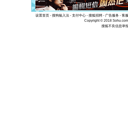
离。水晶
[元旦]
当
泣，这痛
设置首页
-
搜狗输入法
-
支付中心
-
搜狐招聘
-
广告服务
-
客
卖了。水
Copyright © 2018 Sohu.com I
[春节]
风
搜狐不良信息举
颜！冬去
道一声平
[春节]
传
片叶子是
送你一棵