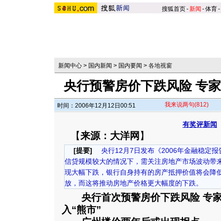
搜狐首页
-
新闻
-
体育
-
新闻中心
>
国内新闻
>
国内要闻
>
各地视窗
央行预警房价下跌风险 专
我来说两句
(812)
时间：2006年12月12日00:51
有奖评新闻
【
来源：大洋网
】
[提要]
央行12月7日发布《2006年金融稳定
信贷规模较大的情况下，需关注房地产市场波动带
现大幅下跌，银行自身持有的房产抵押价值将会降
放，而这将推动房地产价格更大幅度的下跌。
央行首次预警房价下跌风险 专
入“熊市”