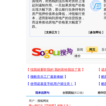
国境内，而热钱的流出将对房价上涨
起到遏制作用。一旦如果房地产价格
出现大幅下跌，那么银行自身持有的
房产抵押价值将会降低，冲抵银行资
本，进而影响到房地产的信贷投放，
而这将推动房地产价格更大幅度下
跌。
【
支持正方
】
【
参加辩论
】
新闻
网页
音
我来说两句
全部跟贴
(812条)
精华
用户：
唯一能打出【范特西】的输入法！