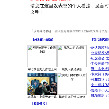
设为辩论话题
【热门新闻推
【
精彩图片新闻
】
·
萨达姆绞刑
·
公安部发A
·
纪念逝者
太
·
丁俊晖豪宅
·
野生东北虎
网吧惊现美女作陪上网
现代人的婚纱照
·
专家辩论伪
·
校花口述：
·
女白领祼体
·
曹颖印小天
·
诡秘莫测：
马季葬礼上最无耻一幕
揭密日本的情人旅馆
【
相关链接
】