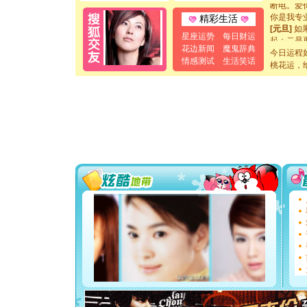
你是我专
精彩生活
[元旦]
如
起；二是
星座运势
每日财运
离。水晶
花边新闻
魔鬼辞典
今日运程
[元旦]
当
情感测试
生活笑话
桃花运，
泣，这痛
卖了。水
[春节]
风
颜！冬去
道一声平
[春节]
传
片叶子是
送你一棵
[圣诞节]
你太多，
要平安！
[圣诞节]
能正大光明
都要快乐噢
[圣诞节]
如意,快乐
[元旦]
看
断电。爱
你是我专
[元旦]
如
起；二是