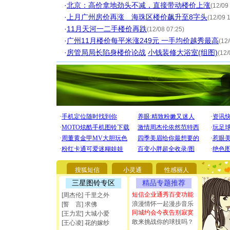
·
北京：高价拿地劲头不减，直接带动楼价上涨
(12/09
·
上月广州房价再涨 海珠区楼价飙升至8字头
(12/09 
·
11月天河一二手楼价再跌
(12/08 07:25)
·
广州11月楼价每平米涨249元 一手均价越秀最高
(12
·
房管局局长陷身楼价论战
小钱装修大浴室(组图)
(12/
[圣诞节]
你太多，
要平安！
搜狐短信
小灵通
性感丽人
[圣诞节]
三星图铃专区
精品专题推荐
能正大光明
都要快乐噢
短信企业通秀百变功能
[周杰伦] 千里之外
[圣诞节]
浪漫情怀一起漫步音乐
[誓 言] 求佛
如意,快乐
同城约会今夜告别寂寞
[王力宏] 大城小爱
[元旦]
看
敢来挑战你的球技吗？
[王心凌] 花的嫁纱
断电。爱