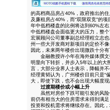
的高档商品房占40%，政府推出的
及廉租房占40%，而“双限双竞”的项
年中低档楼盘的比例将达到60%左
中低档楼盘会面临更大的压力，整个
宏展顾问公司董事副总经理程立志也
州一些大开发商对新项目的定价不像
因此，未来两年楼价出现微跌十分有
金融教授许小年在海外媒体撰文指
明显向下转折，并步入5年以上的大
言，大部分业界人士表示，降幅并不
经理黄韬认为，广州楼价目前只是“
大，即使下跌，也不会出现大幅度现
过渡期楼价或小幅上升
虽然对房价下跌可能引发的风险
前仍有相当大的住房需求未得到满足
投资和投机需求将继续存在。因此，