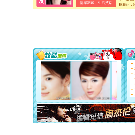
卖了。水
情感测试
生活笑话
桃花运，
[春节]
风
颜！冬去
道一声平
[春节]
传
片叶子是
送你一棵
[圣诞节]
你太多，
要平安！
[圣诞节]
能正大光明
都要快乐噢
[圣诞节]
如意,快乐
[元旦]
看
断电。爱
你是我专
[元旦]
如
起；二是
离。水晶
[元旦]
当
泣，这痛
卖了。水
[春节]
风
颜！冬去