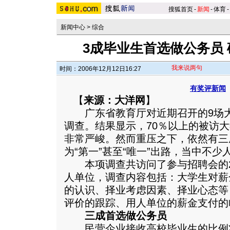
搜狐首页
-
新闻
-
体育
-
新闻中心
>
综合
3成毕业生首选做公务员
我来说两句
时间：2006年12月12日16:27
有奖评新闻
【
来源：大洋网
】
广东省教育厅对近期召开的9场大
调查。结果显示，70％以上的被访
非常严峻。然而重压之下，依然有三
为“第一”甚至“唯一”出路，当中不少
本项调查共访问了参与招聘会的25
人单位，调查内容包括：大学生对薪
的认识、择业考虑因素、择业心态等
评价的跟踪、用人单位的薪金支付的
三成首选做公务员
民营企业接收高校毕业生的比例将