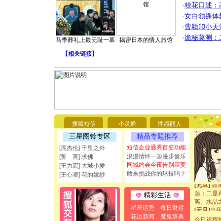
·
校花口述：
·
女白领祼体
·
曹颖印小天
·
诡秘莫测：
马季葬礼上最无耻一幕
揭密日本的情人旅馆
【
相关链接
】
[圣诞节]
你太多，
要平安！
[圣诞节]
能正大光明
搜狐短信
小灵通
性感丽人
都要快乐噢
三星图铃专区
精品专题推荐
[圣诞节]
短信企业通秀百变功能
[周杰伦] 千里之外
如意,快乐
浪漫情怀一起漫步音乐
[誓 言] 求佛
[元旦]
看
同城约会今夜告别寂寞
断电。爱
[王力宏] 大城小爱
敢来挑战你的球技吗？
你是我专
[王心凌] 花的嫁纱
[元旦]
如
起；二是
精彩生活
离。水晶
[元旦]
当
星座运势
每日财运
泣，这痛
花边新闻
魔鬼辞典
今日运程