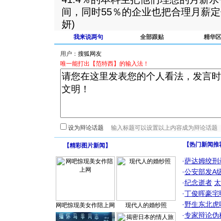
间，同时55％的企业也把合理月薪定
妍)
我来说两句
全部跟贴
精华
用户：
唯一能打出【范特西】的输入法！
设为辩论话题
【热门新闻推
【
精彩图片新闻
】
·
萨达姆绞刑
·
公安部发A
·
纪念逝者
太
·
丁俊晖豪宅
·
野生东北虎
网吧惊现美女作陪上网
现代人的婚纱照
·
专家辩论伪