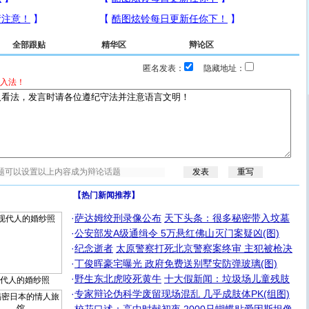
全部跟贴
精华区
辩论区
匿名发表：
隐藏地址：
入法！
【热门新闻推荐】
·
萨达姆绞刑录像公布
天下头条：很多秘密带入坟墓
·
公安部发A级通缉令 5万悬红佛山灭门案疑凶(图)
·
纪念逝者
太原警察打死北京警察案终审 主犯被枪决
·
丁俊晖豪宅曝光 政府免费送别墅安防弹玻璃(图)
·
野生东北虎咬死黄牛
十大假新闻：垃圾场儿童残肢
代人的婚纱照
·
专家辩论伪科学废留现场混乱 几乎成肢体PK(组图)