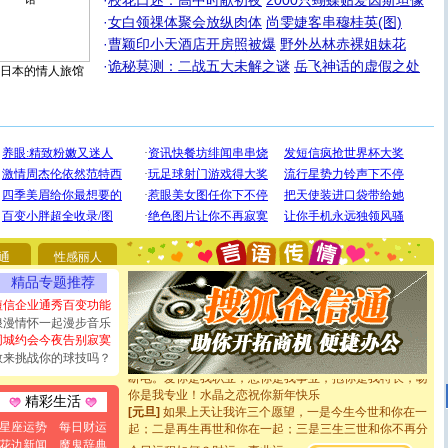
·
校花口述：高中时献初夜
2000只蝴蝶贴爱因斯坦像
·
女白领祼体聚会放纵肉体
尚雯婕客串穆桂英(图)
·
曹颖印小天酒店开房照被爆
野外丛林赤裸姐妹花
·
诡秘莫测：二战五大未解之谜
岳飞神话的虚假之处
日本的情人旅馆
[圣诞节]
圣诞节到了，想想没什么送给你的，又不打算给
你太多，只有给你五千万：千万快乐！千万要健康！千万
要平安！千万要知足！千万不要忘记我！
通
性感丽人
[圣诞节]
不只这样的日子才会想起你,而是这样的日子才
精品专题推荐
能正大光明地骚扰你,告诉你,圣诞要快乐!新年要快乐!天天
都要快乐噢!
短信企业通秀百变功能
[圣诞节]
奉上一颗祝福的心,在这个特别的日子里,愿幸福,
浪漫情怀一起漫步音乐
如意,快乐,鲜花,一切美好的祝愿与你同在.圣诞快乐!
同城约会今夜告别寂寞
[元旦]
看到你我会触电；看不到你我要充电；没有你我会
敢来挑战你的球技吗？
断电。爱你是我职业，想你是我事业，抱你是我特长，吻
你是我专业！水晶之恋祝你新年快乐
精彩生活
[元旦]
如果上天让我许三个愿望，一是今生今世和你在一
起；二是再生再世和你在一起；三是三生三世和你不再分
星座运势
每日财运
离。水晶之恋祝你新年快乐
花边新闻
魔鬼辞典