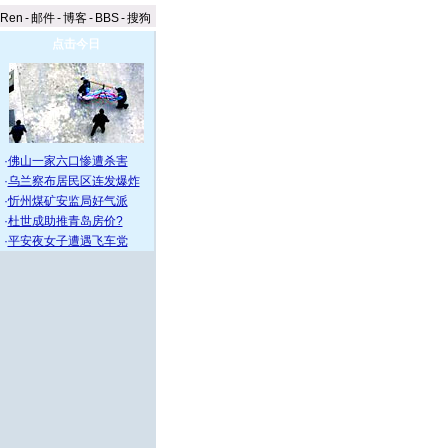
aRen
-
邮件
-
博客
-
BBS
-
搜狗
点击今日
·
佛山一家六口惨遭杀害
·
乌兰察布居民区连发爆炸
·
忻州煤矿安监局好气派
·
杜世成助推青岛房价?
·
平安夜女子遭遇飞车党