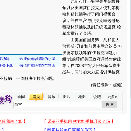
此前布什与驻伊美军高级将
领以及美国驻伊拉克大使扎尔梅·
哈利勒扎德举行了闭门视频会
议，并在白宫与伊拉克民选逊尼
穆斯林领袖以及副总统塔里克·哈
希米举行了会晤。
由美国前国务卿、共和党人
詹姆斯·贝克和前民主党众议员李·
汉密尔顿领导的“伊拉克问题小
组”此前呼吁美国政府调整对伊政
策，在2008年将大部分军队撤出
战斗，同时加大力度培训伊拉克
亚接触，一道解决伊拉克问题。
(责任编辑：赵健)
新闻
网页
音乐
图片
地图
说吧
更多»