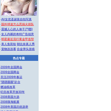
·
AV女优圣诞装自拍写真
·
国外球迷怎么恶搞火箭队
·
震撼人心的人体干尸[图]
·
女人内裤的奇特广告创意
·
明星最近流行黄金甲造型
·
美人鱼彩绘
朝比奈真人秀
·
宠物连连看
合金弹头游戏
热点专题
·
2009年全国两会
·
2009全国两会
·
关注2009年春运
·
"团团圆圆"赴台
·
燃油税改革
·
纪念改革开放30年
·
2008美国大选
·
2008珠海航展
·
2008年美国总统选举