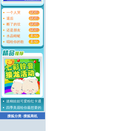
一个人哭
退后
断了的弦
还是朋友
水晶蜻蜓
唱给你的歌
迷糊娃娃可爱粉红卡通
四季美眉给你最想要的
搜狐分类
·
搜狐商机