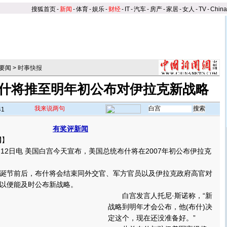
搜狐首页
-
新闻
-
体育
-
娱乐
-
财经
-
IT
-
汽车
-
房产
-
家居
-
女人
-
TV
-
Chin
要闻
>
时事快报
什将推至明年初公布对伊拉克新战略
我来说两句
41
有奖评新闻
网
】
2日电 美国白宫今天宣布，美国总统布什将在2007年初公布伊拉克
节前后，布什将会结束同外交官、军方官员以及伊拉克政府高官对
以便能及时公布新战略。
白宫发言人托尼·斯诺称，“新
战略到明年才会公布，他(布什)决
定这个，现在还没准备好。”