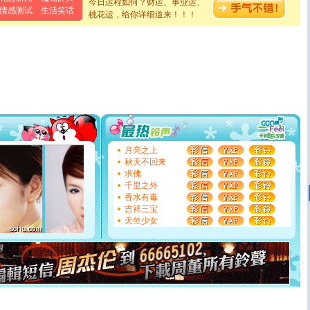
今日运程如何？财运、事业运、
[元旦]
当我狠下心扭头离去那一刻，你在我身后无助地哭
情感测试
生活笑话
桃花运，给你详细道来！！！
泣，这痛楚让我明白我多么爱你。我转身抱住你：这猪不
卖了。水晶之恋祝你新年快乐。
[春节]
风柔雨润好月圆，半岛铁盒伴身边，每日尽显开心
颜！冬去春来似水如烟，劳碌人生需尽欢！听一曲轻歌，
道一声平安！新年吉祥万事如愿
[春节]
传说薰衣草有四片叶子：第一片叶子是信仰，第二
片叶子是希望，第三片叶子是爱情，第四片叶子是幸运。
送你一棵薰衣草，愿你新年快乐！
[圣诞节]
圣诞节到了，想想没什么送给你的，又不打算给
你太多，只有给你五千万：千万快乐！千万要健康！千万
要平安！千万要知足！千万不要忘记我！
[圣诞节]
不只这样的日子才会想起你,而是这样的日子才
月亮之上
能正大光明地骚扰你,告诉你,圣诞要快乐!新年要快乐!天天
秋天不回来
都要快乐噢!
求佛
[圣诞节]
奉上一颗祝福的心,在这个特别的日子里,愿幸福,
千里之外
如意,快乐,鲜花,一切美好的祝愿与你同在.圣诞快乐!
香水有毒
[元旦]
看到你我会触电；看不到你我要充电；没有你我会
吉祥三宝
断电。爱你是我职业，想你是我事业，抱你是我特长，吻
天竺少女
你是我专业！水晶之恋祝你新年快乐
[元旦]
如果上天让我许三个愿望，一是今生今世和你在一
起；二是再生再世和你在一起；三是三生三世和你不再分
离。水晶之恋祝你新年快乐
[元旦]
当我狠下心扭头离去那一刻，你在我身后无助地哭
泣，这痛楚让我明白我多么爱你。我转身抱住你：这猪不
卖了。水晶之恋祝你新年快乐。
[春节]
风柔雨润好月圆，半岛铁盒伴身边，每日尽显开心