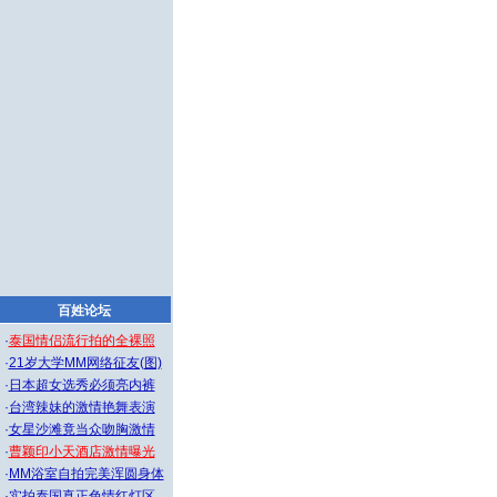
百姓论坛
·
泰国情侣流行拍的全裸照
·
21岁大学MM网络征友(图)
·
日本超女选秀必须亮内裤
·
台湾辣妹的激情艳舞表演
·
女星沙滩竟当众吻胸激情
·
曹颖印小天酒店激情曝光
·
MM浴室自拍完美浑圆身体
·
实拍泰国真正色情红灯区