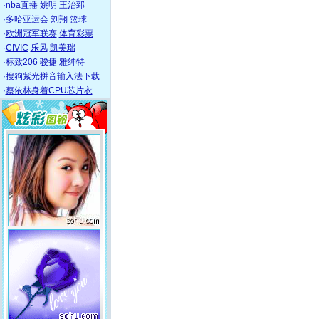
·
nba直播
姚明
王治郅
·
多哈亚运会
刘翔
篮球
·
欧洲冠军联赛
体育彩票
·
CIVIC
乐风
凯美瑞
·
标致206
骏捷
雅绅特
·
搜狗紫光拼音输入法下载
·
蔡依林身着CPU芯片衣