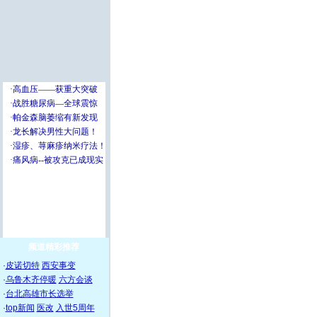
频道精彩推荐
·
皮诺切特
西安事变
·
乌鲁木齐停暖
六方会谈
·
台北高雄市长选举
·
top新闻
医改
入世5周年