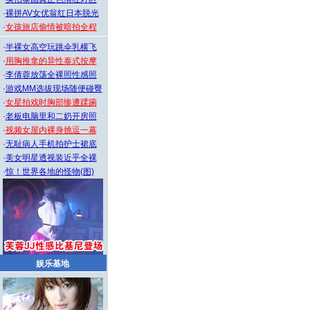
·
裸拼AV女优翁红日本脱光
·
女孩旅店偷情被暗拍全程
·
半裸女高空玩跳伞乳横飞
·
用胸推拿的异性泰式按摩
·
李倩蓉放荡全裸照性感照
·
游戏MM选拔现场随便碰臀
·
女星拍戏时胸部惨遭蹂躏
·
老板电脑里和二奶开房照
·
视频女屋内裸身挑逗一幕
·
无耻病人手机拍护士裙底
·
美女明星透视装近乎全裸
·
惊！世界各地的怪物(图)
娱乐基地