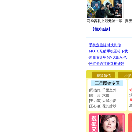
马季葬礼上最无耻一幕
揭密
【
相关链接
】
搜狐短信
小灵
三星图铃专区
[周杰伦] 千里之外
[誓 言] 求佛
[王力宏] 大城小爱
[王心凌] 花的嫁纱