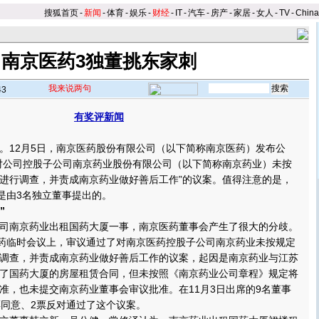
搜狐首页
-
新闻
-
体育
-
娱乐
-
财经
-
IT
-
汽车
-
房产
-
家居
-
女人
-
TV
-
Chin
南京医药3独董挑东家刺
我来说两句
43
有奖评新闻
12月5日，南京医药股份有限公司（以下简称南京医药）发布公
对公司控股子公司南京药业股份有限公司（以下简称南京药业）未按
进行调查，并责成南京药业做好善后工作”的议案。
值得注意的是，
案是由3名独立董事提出的。
”
南京药业出租国药大厦一事，南京医药董事会产生了很大的分歧。
药临时会议上，审议通过了对南京医药控股子公司南京药业未按规定
调查，并责成南京药业做好善后工作的议案，起因是南京药业与江苏
了国药大厦的房屋租赁合同，但未按照《南京药业公司章程》规定将
准，也未提交南京药业董事会审议批准。在11月3日出席的9名董事
票同意、2票反对通过了这个议案。