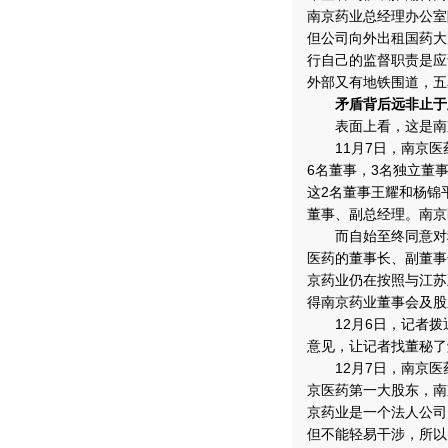
南京药业总经理办公室
但公司向外出租国药大
行自己的监督职责是应
外部又有地铁围道，五
矛盾背后远非止于
表面上看，这是南京
11月7日，南京医药
6名董事，3名独立董
这2名董事王耀和杨锦
董事、副总经理。南京
而自始至终同意对租
医药的董事长、副董事
京药业仍在按照与江苏
得南京药业董事会及股
12月6日，记者拨
意见，让记者找董秘了
12月7日，南京医
京医药第一大股东，南
京药业是一个法人公司
但不能轻易干涉，所以