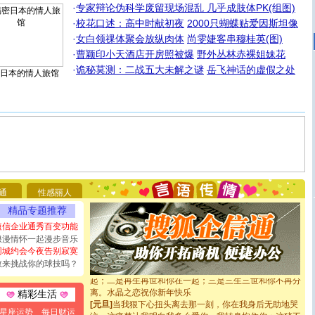
·
专家辩论伪科学废留现场混乱 几乎成肢体PK(组图)
·
校花口述：高中时献初夜
2000只蝴蝶贴爱因斯坦像
·
女白领祼体聚会放纵肉体
尚雯婕客串穆桂英(图)
·
曹颖印小天酒店开房照被爆
野外丛林赤裸姐妹花
·
诡秘莫测：二战五大未解之谜
岳飞神话的虚假之处
日本的情人旅馆
[圣诞节]
圣诞节到了，想想没什么送给你的，又不打算给
你太多，只有给你五千万：千万快乐！千万要健康！千万
要平安！千万要知足！千万不要忘记我！
[圣诞节]
不只这样的日子才会想起你,而是这样的日子才
能正大光明地骚扰你,告诉你,圣诞要快乐!新年要快乐!天天
都要快乐噢!
通
性感丽人
[圣诞节]
奉上一颗祝福的心,在这个特别的日子里,愿幸福,
精品专题推荐
如意,快乐,鲜花,一切美好的祝愿与你同在.圣诞快乐!
[元旦]
看到你我会触电；看不到你我要充电；没有你我会
短信企业通秀百变功能
断电。爱你是我职业，想你是我事业，抱你是我特长，吻
浪漫情怀一起漫步音乐
你是我专业！水晶之恋祝你新年快乐
同城约会今夜告别寂寞
[元旦]
如果上天让我许三个愿望，一是今生今世和你在一
敢来挑战你的球技吗？
起；二是再生再世和你在一起；三是三生三世和你不再分
离。水晶之恋祝你新年快乐
精彩生活
[元旦]
当我狠下心扭头离去那一刻，你在我身后无助地哭
泣，这痛楚让我明白我多么爱你。我转身抱住你：这猪不
星座运势
每日财运