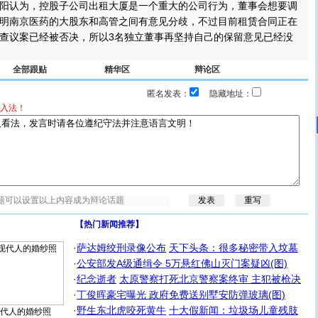
认为，控股子公司出租大厦是一个重大的公司行为，董事会想要调
明南京医药的大股东和高管之间有意见分歧，不过目前租赁合同正在
查议案已经被否决，所以3名独立董事再坚持自己的保留意见已经没
全部跟贴
精华区
辩论区
匿名发表：
隐藏地址：
入法！
【热门新闻推荐】
·
萨达姆绞刑录像公布
天下头条：很多秘密带入坟墓
·
公安部发A级通缉令 5万悬红佛山灭门案疑凶(图)
·
纪念逝者
太原警察打死北京警察案终审 主犯被枪决
·
丁俊晖豪宅曝光 政府免费送别墅安防弹玻璃(图)
·
野生东北虎咬死黄牛
十大假新闻：垃圾场儿童残肢
代人的婚纱照