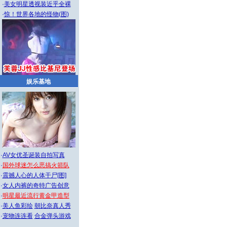
·
美女明星透视装近乎全裸
·
惊！世界各地的怪物(图)
娱乐基地
·
AV女优圣诞装自拍写真
·
国外球迷怎么恶搞火箭队
·
震撼人心的人体干尸[图]
·
女人内裤的奇特广告创意
·
明星最近流行黄金甲造型
·
美人鱼彩绘
朝比奈真人秀
·
宠物连连看
合金弹头游戏