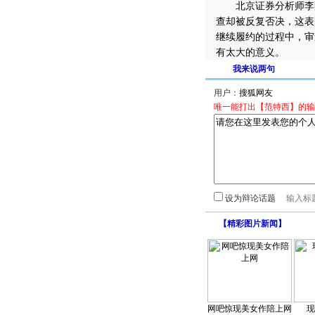
北京证券分析师李阳
查却被反复否决，这表
继续履约的过程中，审
有太大的意义。
我来说两句
用户：
唯一能打出【范特西】的输
设为辩论话题
【
精彩图片新闻
】
网吧惊现美女作陪上网
现