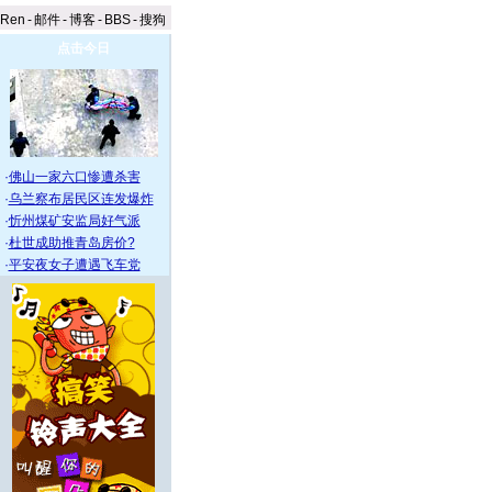
aRen
-
邮件
-
博客
-
BBS
-
搜狗
点击今日
·
佛山一家六口惨遭杀害
·
乌兰察布居民区连发爆炸
·
忻州煤矿安监局好气派
·
杜世成助推青岛房价?
·
平安夜女子遭遇飞车党