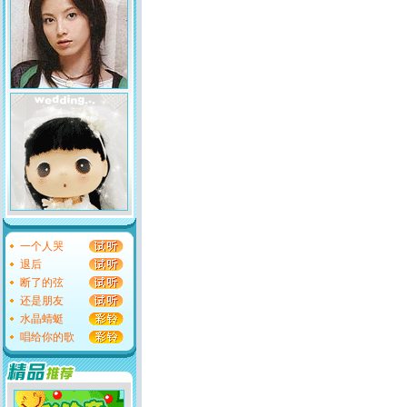
一个人哭
退后
断了的弦
还是朋友
水晶蜻蜓
唱给你的歌