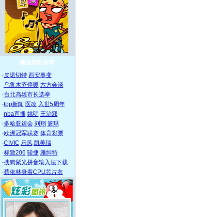
频道精彩推荐
·
皮诺切特
西安事变
·
乌鲁木齐停暖
六方会谈
·
台北高雄市长选举
·
top新闻
医改
入世5周年
·
nba直播
姚明
王治郅
·
多哈亚运会
刘翔
篮球
·
欧洲冠军联赛
体育彩票
·
CIVIC
乐风
凯美瑞
·
标致206
骏捷
雅绅特
·
搜狗紫光拼音输入法下载
·
蔡依林身着CPU芯片衣