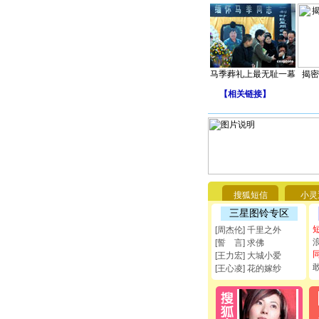
马季葬礼上最无耻一幕
揭密
【
相关链接
】
搜狐短信
小灵
三星图铃专区
[周杰伦] 千里之外
[誓 言] 求佛
[王力宏] 大城小爱
[王心凌] 花的嫁纱