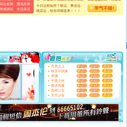
卖了。水晶之恋祝你新年快乐。
花边新闻
魔鬼辞典
今日运程如何？财运、事业运、
[春节]
风柔雨润好月圆，半岛铁盒伴身边，每日尽显开心
情感测试
生活笑话
桃花运，给你详细道来！！！
颜！冬去春来似水如烟，劳碌人生需尽欢！听一曲轻歌，
道一声平安！新年吉祥万事如愿
[春节]
传说薰衣草有四片叶子：第一片叶子是信仰，第二
片叶子是希望，第三片叶子是爱情，第四片叶子是幸运。
送你一棵薰衣草，愿你新年快乐！
[圣诞节]
圣诞节到了，想想没什么送给你的，又不打算给
你太多，只有给你五千万：千万快乐！千万要健康！千万
要平安！千万要知足！千万不要忘记我！
[圣诞节]
不只这样的日子才会想起你,而是这样的日子才
能正大光明地骚扰你,告诉你,圣诞要快乐!新年要快乐!天天
都要快乐噢!
[圣诞节]
奉上一颗祝福的心,在这个特别的日子里,愿幸福,
月亮之上
如意,快乐,鲜花,一切美好的祝愿与你同在.圣诞快乐!
秋天不回来
[元旦]
看到你我会触电；看不到你我要充电；没有你我会
求佛
断电。爱你是我职业，想你是我事业，抱你是我特长，吻
千里之外
你是我专业！水晶之恋祝你新年快乐
香水有毒
[元旦]
如果上天让我许三个愿望，一是今生今世和你在一
吉祥三宝
起；二是再生再世和你在一起；三是三生三世和你不再分
天竺少女
离。水晶之恋祝你新年快乐
[元旦]
当我狠下心扭头离去那一刻，你在我身后无助地哭
泣，这痛楚让我明白我多么爱你。我转身抱住你：这猪不
卖了。水晶之恋祝你新年快乐。
[春节]
风柔雨润好月圆，半岛铁盒伴身边，每日尽显开心
颜！冬去春来似水如烟，劳碌人生需尽欢！听一曲轻歌，