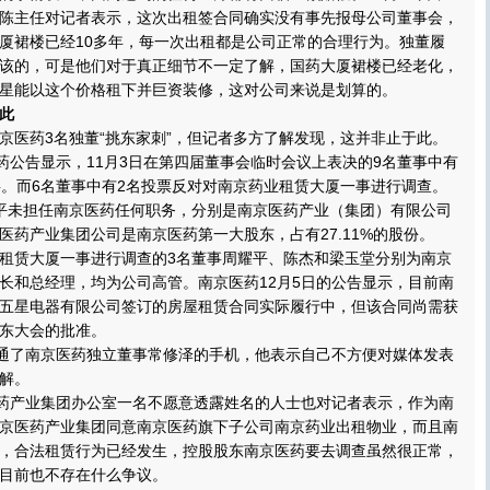
陈主任对记者表示，这次出租签合同确实没有事先报母公司董事会，
厦裙楼已经10多年，每一次出租都是公司正常的合理行为。独董履
该的，可是他们对于真正细节不一定了解，国药大厦裙楼已经老化，
星能以这个价格租下并巨资装修，这对公司来说是划算的。
此
医药3名独董“挑东家刺”，但记者多方了解发现，这并非止于此。
公告显示，11月3日在第四届董事会临时会议上表决的9名董事中有
事。而6名董事中有2名投票反对对南京药业租赁大厦一事进行调查。
平未担任南京医药任何职务，分别是南京医药产业（集团）有限公司
医药产业集团公司是南京医药第一大股东，占有27.11%的股份。
赁大厦一事进行调查的3名董事周耀平、陈杰和梁玉堂分别为南京
长和总经理，均为公司高管。南京医药12月5日的公告显示，目前南
五星电器有限公司签订的房屋租赁合同实际履行中，但该合同尚需获
东大会的批准。
通了南京医药独立董事常修泽的手机，他表示自己不方便对媒体发表
解。
药产业集团办公室一名不愿意透露姓名的人士也对记者表示，作为南
京医药产业集团同意南京医药旗下子公司南京药业出租物业，而且南
，合法租赁行为已经发生，控股股东南京医药要去调查虽然很正常，
目前也不存在什么争议。