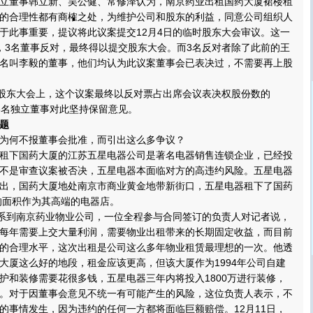
董事韩立新、吴公健、常修泽认为，南京药业出租国药大厦裙楼租
的合理性都有商榷之处，为维护公司和股东的利益，同意公司组织人
于此事重要，提议将此议案提交12月4日的临时股东大会审议。这一
，3名董事反对，最终得以提交股东大会。而3名反对者除了此前的王
名叫李毅的董事，他们均认为此议案董事会已表决过，不需要再上股
股东大会上，这个议案最终以反对票占出席会议表决权股份数的
但3名独立董事对此坚持保留意见。
题
何不报董事会批准，而引出这么多争议？
下国药大厦的江苏五星电器公司是著名电器销售连锁企业，已经投
不是审查议案被否决，五星电器本面临对方的高违约风险。五星电器
出，国药大厦地处南京市商业黄金地带新街口，五星电器租下了国药
米的面积作为其高端的电器店。
系到南京药业物业公司，一位全程参与合同签订的负责人对记者说，
每年需要上交大量利润，需要物业出租带来的长期固定收益，而目前
的合理水平，这次出租是公司这么多年物业租赁最理想的一次。他透
大厦这么好的地段，租金应该更高，但该大厦作为1994年公司自建
护和装修需要花很多钱，五星电器三年内将投入1800万进行装修，
。对于因董事会意见不统一有可能产生的风险，这位负责人表示，不
的事情发生，因为违约的任何一方都将面临巨额赔偿。12月11日，