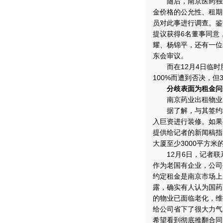
随后，南京医药独立
金价格的公允性、租期
员对此事进行调查。鉴
提议获得6名董事同意
耀、杨锦平，还有一位
东会审议。
而在12月4日临时
100%而遭到否决，
分歧表面为租金问
南京药业出租物业为
据了解，与其签约租
入巨资进行装修。如果
提供给记者的新闻稿指
大厦至少3000平方
12月6日，记者联
作为老国有企业，公司
约定租金是南京市场上
露，确实有人认为国药
的物业已面临老化，维
给公司省下了很大力气
希望看到彻底推翻合同