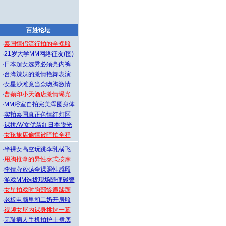
百姓论坛
·
泰国情侣流行拍的全裸照
·
21岁大学MM网络征友(图)
·
日本超女选秀必须亮内裤
·
台湾辣妹的激情艳舞表演
·
女星沙滩竟当众吻胸激情
·
曹颖印小天酒店激情曝光
·
MM浴室自拍完美浑圆身体
·
实拍泰国真正色情红灯区
·
裸拼AV女优翁红日本脱光
·
女孩旅店偷情被暗拍全程
·
半裸女高空玩跳伞乳横飞
·
用胸推拿的异性泰式按摩
·
李倩蓉放荡全裸照性感照
·
游戏MM选拔现场随便碰臀
·
女星拍戏时胸部惨遭蹂躏
·
老板电脑里和二奶开房照
·
视频女屋内裸身挑逗一幕
·
无耻病人手机拍护士裙底