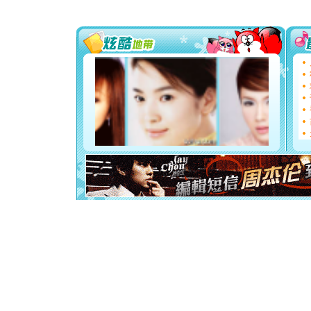
送你一棵
[圣诞节]
你太多，
要平安！
[圣诞节]
能正大光明
都要快乐噢
[圣诞节]
如意,快乐
[元旦]
看
断电。爱
你是我专
[元旦]
如
起；二是
离。水晶
[元旦]
当
泣，这痛
卖了。水
[春节]
风
颜！冬去
道一声平
[春节]
传
片叶子是
送你一棵