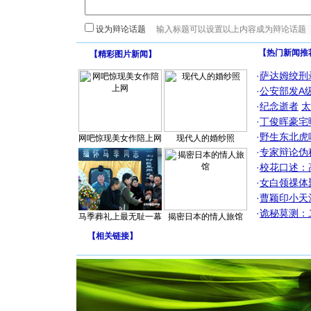
设为辩论话题
【热门新闻推
【
精彩图片新闻
】
·
萨达姆绞刑
·
公安部发A
·
纪念逝者
太
·
丁俊晖豪宅
·
野生东北虎
网吧惊现美女作陪上网
现代人的婚纱照
·
专家辩论伪
·
校花口述：
·
女白领祼体
·
曹颖印小天
·
诡秘莫测：
马季葬礼上最无耻一幕
揭密日本的情人旅馆
【
相关链接
】