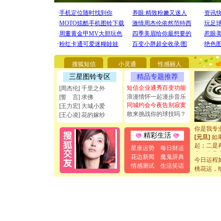
[圣诞节]
你太多，
要平安！
搜狐短信
小灵通
性感丽人
[圣诞节]
能正大光明
三星图铃专区
精品专题推荐
都要快乐噢
短信企业通秀百变功能
[周杰伦] 千里之外
[圣诞节]
浪漫情怀一起漫步音乐
[誓 言] 求佛
如意,快乐
同城约会今夜告别寂寞
[王力宏] 大城小爱
[元旦]
看
敢来挑战你的球技吗？
[王心凌] 花的嫁纱
断电。爱
你是我专
[元旦]
如
精彩生活
起；二是
星座运势
每日财运
离。水晶
花边新闻
魔鬼辞典
[元旦]
当
今日运程
情感测试
生活笑话
泣，这痛
桃花运，
卖了。水
[春节]
风
颜！冬去
道一声平
[春节]
传
片叶子是