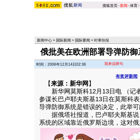
搜狐首页
-
新闻
-
体育
-
新闻中心
>
国际新闻
>
国际要闻
>
时事快报
俄批美在欧洲部署导弹防御
我来说两句
时间：2006年12月14日02:36
有奖评新闻
【
来源：新华网
】
新华网莫斯科12月13日电 （记
参谋长巴卢耶夫斯基13日在莫斯科
导弹防御系统是错误的决定，此举可
据俄塔社报道，巴卢耶夫斯基说
系统的区域靠近俄罗斯边境，这对俄