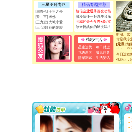
[圣诞节]
三星图铃专区
精品专题推荐
能正大光明
短信企业通秀百变功能
[周杰伦] 千里之外
都要快乐噢
浪漫情怀一起漫步音乐
[誓 言] 求佛
[圣诞节]
同城约会今夜告别寂寞
[王力宏] 大城小爱
如意,快乐
敢来挑战你的球技吗？
[元旦]
看
[王心凌] 花的嫁纱
断电。爱
你是我专
精彩生活
[元旦]
如
星座运势
每日财运
起；二是
离。水晶
花边新闻
魔鬼辞典
今日运程
[元旦]
当
情感测试
生活笑话
桃花运，
泣，这痛
卖了。水
[春节]
风
颜！冬去
道一声平
[春节]
传
片叶子是
送你一棵
[圣诞节]
你太多，
要平安！
[圣诞节]
能正大光明
都要快乐噢