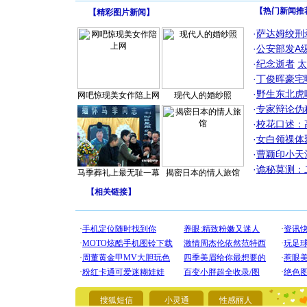
【热门新闻推
【
精彩图片新闻
】
·
萨达姆绞刑
·
公安部发A
·
纪念逝者
太
·
丁俊晖豪宅
·
野生东北虎
网吧惊现美女作陪上网
现代人的婚纱照
·
专家辩论伪
·
校花口述：
·
女白领祼体
·
曹颖印小天
·
诡秘莫测：
马季葬礼上最无耻一幕
揭密日本的情人旅馆
【
相关链接
】
[圣诞节]
你太多，
搜狐短信
小灵通
性感丽人
要平安！