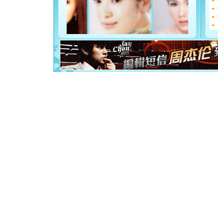
[圣诞节]
如意,快乐
[元旦]
看
断电。爱
你是我专
[元旦]
如
起；二是
离。水晶
[元旦]
当
泣，这痛
卖了。水
[春节]
风
颜！冬去
道一声平
[春节]
传
片叶子是
送你一棵