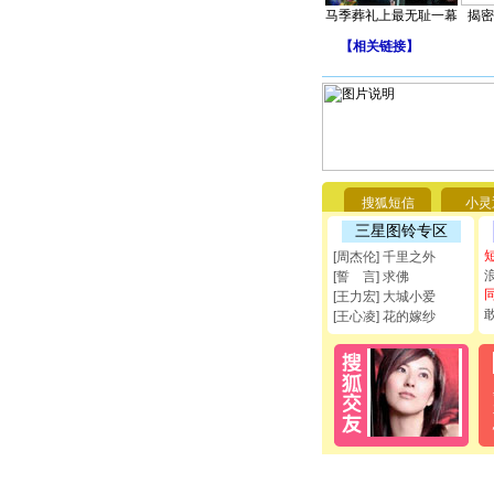
马季葬礼上最无耻一幕
揭密
【
相关链接
】
搜狐短信
小灵
三星图铃专区
[周杰伦] 千里之外
[誓 言] 求佛
[王力宏] 大城小爱
[王心凌] 花的嫁纱