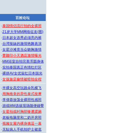
百姓论坛
·
泰国情侣流行拍的全裸照
·
21岁大学MM网络征友(图)
·
日本超女选秀必须亮内裤
·
台湾辣妹的激情艳舞表演
·
女星沙滩竟当众吻胸激情
·
曹颖印小天酒店激情曝光
·
MM浴室自拍完美浑圆身体
·
实拍泰国真正色情红灯区
·
裸拼AV女优翁红日本脱光
·
女孩旅店偷情被暗拍全程
·
半裸女高空玩跳伞乳横飞
·
用胸推拿的异性泰式按摩
·
李倩蓉放荡全裸照性感照
·
游戏MM选拔现场随便碰臀
·
女星拍戏时胸部惨遭蹂躏
·
老板电脑里和二奶开房照
·
视频女屋内裸身挑逗一幕
·
无耻病人手机拍护士裙底