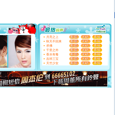
道一声平安！新年吉祥万事如愿
[春节]
传说薰衣草有四片叶子：第一片叶子是信仰，第二
片叶子是希望，第三片叶子是爱情，第四片叶子是幸运。
送你一棵薰衣草，愿你新年快乐！
[圣诞节]
圣诞节到了，想想没什么送给你的，又不打算给
你太多，只有给你五千万：千万快乐！千万要健康！千万
要平安！千万要知足！千万不要忘记我！
[圣诞节]
不只这样的日子才会想起你,而是这样的日子才
月亮之上
能正大光明地骚扰你,告诉你,圣诞要快乐!新年要快乐!天天
秋天不回来
都要快乐噢!
求佛
[圣诞节]
奉上一颗祝福的心,在这个特别的日子里,愿幸福,
千里之外
如意,快乐,鲜花,一切美好的祝愿与你同在.圣诞快乐!
香水有毒
[元旦]
看到你我会触电；看不到你我要充电；没有你我会
吉祥三宝
断电。爱你是我职业，想你是我事业，抱你是我特长，吻
天竺少女
你是我专业！水晶之恋祝你新年快乐
[元旦]
如果上天让我许三个愿望，一是今生今世和你在一
起；二是再生再世和你在一起；三是三生三世和你不再分
离。水晶之恋祝你新年快乐
[元旦]
当我狠下心扭头离去那一刻，你在我身后无助地哭
泣，这痛楚让我明白我多么爱你。我转身抱住你：这猪不
卖了。水晶之恋祝你新年快乐。
[春节]
风柔雨润好月圆，半岛铁盒伴身边，每日尽显开心
颜！冬去春来似水如烟，劳碌人生需尽欢！听一曲轻歌，
道一声平安！新年吉祥万事如愿
[春节]
传说薰衣草有四片叶子：第一片叶子是信仰，第二
片叶子是希望，第三片叶子是爱情，第四片叶子是幸运。