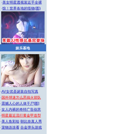
·
美女明星透视装近乎全裸
·
惊！世界各地的怪物(图)
娱乐基地
·
AV女优圣诞装自拍写真
·
国外球迷怎么恶搞火箭队
·
震撼人心的人体干尸[图]
·
女人内裤的奇特广告创意
·
明星最近流行黄金甲造型
·
美人鱼彩绘
朝比奈真人秀
·
宠物连连看
合金弹头游戏