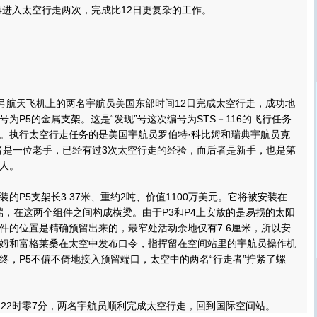
日再进入太空行走两次，完成比12日更复杂的工作。
航天飞机上的两名宇航员美国东部时间12日完成太空行走，成功地
为P5的金属支架。这是“发现”号这次编号为STS－116的飞行任务
。
执行太空行走任务的是美国宇航员罗伯特·科比姆和瑞典宇航员克
者是一位老手，已经有过3次太空行走的经验，而后者是新手，也是第
人。
P5支架长3.37米、重约2吨、价值1100万美元。它将被安装在
末端，在这两个组件之间构成横梁。由于P3和P4上安放的是易损的太阳
件的位置是精确预留出来的，最窄处活动余地仅有7.6厘米，所以安
姆和富格莱桑在太空中发布口令，指挥留在空间站里的宇航员操作机
终，P5不偏不倚地接入预留端口，太空中的两名“行走者”拧紧了螺
2时零7分，两名宇航员顺利完成太空行走，回到国际空间站。