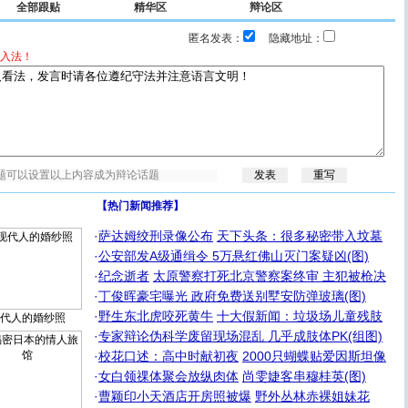
全部跟贴
精华区
辩论区
匿名发表：
隐藏地址：
入法！
【热门新闻推荐】
·
萨达姆绞刑录像公布
天下头条：很多秘密带入坟墓
·
公安部发A级通缉令 5万悬红佛山灭门案疑凶(图)
·
纪念逝者
太原警察打死北京警察案终审 主犯被枪决
·
丁俊晖豪宅曝光 政府免费送别墅安防弹玻璃(图)
·
野生东北虎咬死黄牛
十大假新闻：垃圾场儿童残肢
代人的婚纱照
·
专家辩论伪科学废留现场混乱 几乎成肢体PK(组图)
·
校花口述：高中时献初夜
2000只蝴蝶贴爱因斯坦像
·
女白领祼体聚会放纵肉体
尚雯婕客串穆桂英(图)
·
曹颖印小天酒店开房照被爆
野外丛林赤裸姐妹花