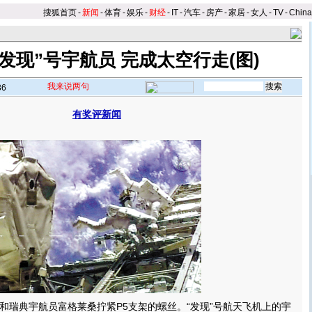
搜狐首页
-
新闻
-
体育
-
娱乐
-
财经
-
IT
-
汽车
-
房产
-
家居
-
女人
-
TV
-
Chin
发现”号宇航员 完成太空行走(图)
我来说两句
36
有奖评新闻
】
典宇航员富格莱桑拧紧P5支架的螺丝。“发现”号航天飞机上的宇