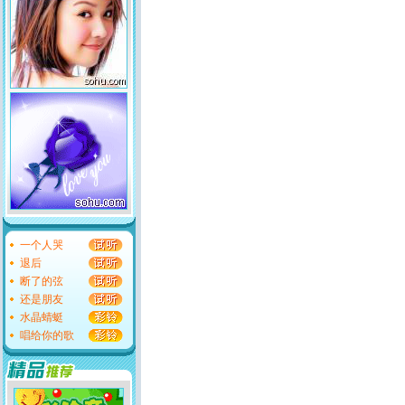
一个人哭
退后
断了的弦
还是朋友
水晶蜻蜓
唱给你的歌