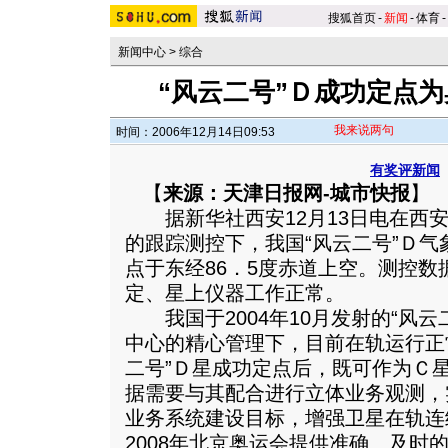
搜狐首页
-
新闻
-
体育
-
新闻中心
>
综合
“风云二号”Ｄ成功定点
我来说两句
时间：2006年12月14日09:53
有奖评新闻
【
来源：天津日报网-城市快报
】
据新华社西安12月13日电在西安
的跟踪测控下，我国“风云二号”Ｄ气象
点于东经86．5度赤道上空。测控
定、星上仪器工作正常。
我国于2004年10月发射的“风云
中心的精心管理下，目前在轨运行正
二号”Ｄ星成功定点后，既可作为Ｃ
据需要与其配合进行立体业务观测，
业务系统建设目标，增强卫星在轨连
2008年北京奥运会提供准确、及时