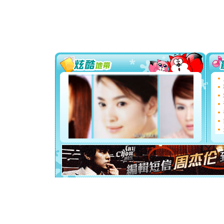
[春节]
风
颜！冬去
道一声平
[春节]
传
片叶子是
送你一棵
[圣诞节]
你太多，
要平安！
[圣诞节]
能正大光明
都要快乐噢
[圣诞节]
如意,快乐
[元旦]
看
断电。爱
你是我专
[元旦]
如
起；二是
离。水晶
[元旦]
当
泣，这痛
卖了。水
[春节]
风
颜！冬去
道一声平