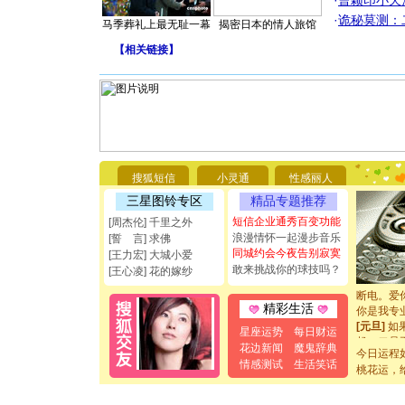
·
曹颖印小天
·
诡秘莫测：
马季葬礼上最无耻一幕
揭密日本的情人旅馆
【
相关链接
】
[圣诞节]
你太多，
搜狐短信
小灵通
性感丽人
要平安！
[圣诞节]
三星图铃专区
精品专题推荐
能正大光明
短信企业通秀百变功能
[周杰伦] 千里之外
都要快乐噢
浪漫情怀一起漫步音乐
[誓 言] 求佛
[圣诞节]
同城约会今夜告别寂寞
[王力宏] 大城小爱
如意,快乐
敢来挑战你的球技吗？
[王心凌] 花的嫁纱
[元旦]
看
断电。爱
你是我专
精彩生活
[元旦]
如
星座运势
每日财运
起；二是
花边新闻
魔鬼辞典
离。水晶
今日运程
情感测试
生活笑话
[元旦]
当
桃花运，
泣，这痛
卖了。水