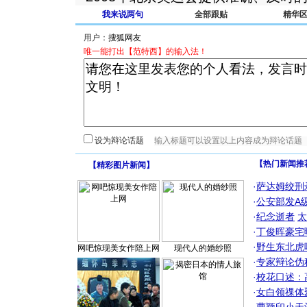
我来说两句
全部跟贴
精华
用户：
唯一能打出【范特西】的输入法！
设为辩论话题
【热门新闻推
【
精彩图片新闻
】
·
萨达姆绞刑
·
公安部发A
·
纪念逝者
太
·
丁俊晖豪宅
·
野生东北虎
网吧惊现美女作陪上网
现代人的婚纱照
·
专家辩论伪
·
校花口述：
·
女白领祼体