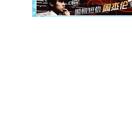
离。水晶
[元旦]
当
泣，这痛
卖了。水
[春节]
风
颜！冬去
道一声平
[春节]
传
片叶子是
送你一棵