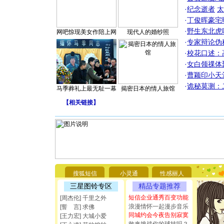
·
纪念逝者
太
·
丁俊晖豪宅
·
野生东北虎
网吧惊现美女作陪上网
现代人的婚纱照
·
专家辩论伪
·
校花口述：
·
女白领祼体
·
曹颖印小天
·
诡秘莫测：
马季葬礼上最无耻一幕
揭密日本的情人旅馆
【
相关链接
】
[圣诞节]
你太多，
要平安！
[圣诞节]
搜狐短信
小灵通
性感丽人
能正大光明
三星图铃专区
精品专题推荐
都要快乐噢
[圣诞节]
短信企业通秀百变功能
[周杰伦] 千里之外
如意,快乐
浪漫情怀一起漫步音乐
[誓 言] 求佛
[元旦]
看
同城约会今夜告别寂寞
[王力宏] 大城小爱
断电。爱