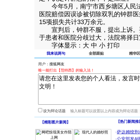
今年5月，南宁市西乡塘区人民法
医院赔偿因误诊被切除双乳的钟群医
15项损失共计33万余元。
宣判后，钟群不服，提出上诉。要
于患者和医院分歧过大，法院将择日
字体显示：大 中 小 打印
我来说两句
全部跟贴
精华
用户：
唯一能打出【范特西】的输入法！
设为辩论话题
【热门新闻推
【
精彩图片新闻
】
·
萨达姆绞刑
·
公安部发A