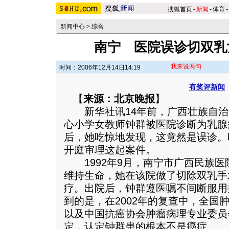
搜狐首页
-
新闻
-
体育
-
新闻中心
>
综合
南宁 医院误诊切双乳
我来说两句
时间：2006年12月14日14:19
有奖评新闻
【
来源：北京晚报
】
新华社讯14年前，广西壮族自治
心小学女教师钟群被医院诊断为乳腺
后，她吃惊地发现，这竟然是误诊。
开庭审理这起案件。
1992年9月，南宁市广西民族医
维持生命，她在该院做了切除双乳手
疗。出院后，钟群遵医嘱不间断服用
到的是，在2002年的复查中，全国
以及中国抗癌协会肿瘤病理专业委员
定，认定钟群患的根本不是癌症。