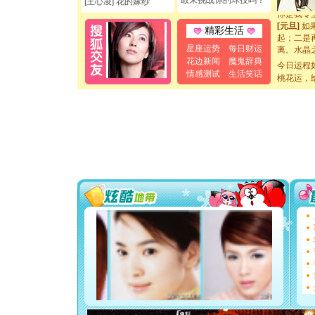
敢来挑战你的球技吗？
[王心凌] 花的嫁纱
你是我专
[元旦]
如
精彩生活
起；二是
离。水晶
星座运势
每日财运
[元旦]
当
花边新闻
魔鬼辞典
今日运程
泣，这痛
情感测试
生活笑话
桃花运，
卖了。水
[春节]
风
颜！冬去
道一声平
[春节]
传
片叶子是
送你一棵
[圣诞节]
你太多，
要平安！
[圣诞节]
能正大光明
都要快乐噢
[圣诞节]
如意,快乐
[元旦]
看
断电。爱
你是我专
[元旦]
如
起；二是