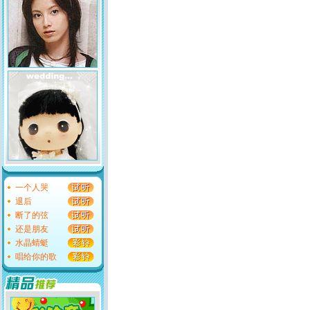
一个人哭
退后
断了的弦
还是朋友
水晶蜻蜓
唱给你的歌