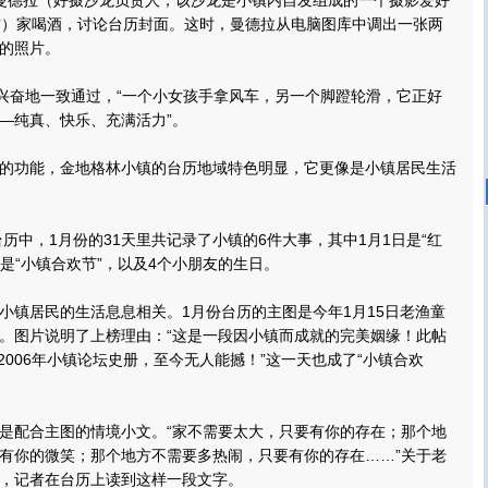
德拉（好摄沙龙负责人，该沙龙是小镇内自发组成的一个摄影爱好
右）家喝酒，讨论台历封面。这时，曼德拉从电脑图库中调出一张两
的照片。
奋地一致通过，“一个小女孩手拿风车，另一个脚蹬轮滑，它正好
—纯真、快乐、充满活力”。
功能，金地格林小镇的台历地域特色明显，它更像是小镇居民生活
历中，1月份的31天里共记录了小镇的6件大事，其中1月1日是“红
日是“小镇合欢节”，以及4个小朋友的生日。
镇居民的生活息息相关。1月份台历的主图是今年1月15日老渔童
。图片说明了上榜理由：“这是一段因小镇而成就的完美姻缘！此帖
入2006年小镇论坛史册，至今无人能撼！”这一天也成了“小镇合欢
配合主图的情境小文。“家不需要太大，只要有你的存在；那个地
有你的微笑；那个地方不需要多热闹，只要有你的存在……”关于老
，记者在台历上读到这样一段文字。