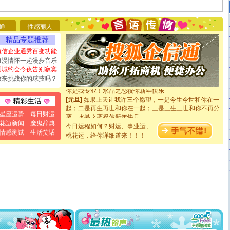
你太多，只有给你五千万：千万快乐！千万要健康！千万
要平安！千万要知足！千万不要忘记我！
[圣诞节]
不只这样的日子才会想起你,而是这样的日子才
通
性感丽人
能正大光明地骚扰你,告诉你,圣诞要快乐!新年要快乐!天天
精品专题推荐
都要快乐噢!
短信企业通秀百变功能
[圣诞节]
奉上一颗祝福的心,在这个特别的日子里,愿幸福,
如意,快乐,鲜花,一切美好的祝愿与你同在.圣诞快乐!
浪漫情怀一起漫步音乐
[元旦]
看到你我会触电；看不到你我要充电；没有你我会
同城约会今夜告别寂寞
断电。爱你是我职业，想你是我事业，抱你是我特长，吻
敢来挑战你的球技吗？
你是我专业！水晶之恋祝你新年快乐
[元旦]
如果上天让我许三个愿望，一是今生今世和你在一
精彩生活
起；二是再生再世和你在一起；三是三生三世和你不再分
离。水晶之恋祝你新年快乐
星座运势
每日财运
[元旦]
当我狠下心扭头离去那一刻，你在我身后无助地哭
花边新闻
魔鬼辞典
今日运程如何？财运、事业运、
泣，这痛楚让我明白我多么爱你。我转身抱住你：这猪不
情感测试
生活笑话
桃花运，给你详细道来！！！
卖了。水晶之恋祝你新年快乐。
[春节]
风柔雨润好月圆，半岛铁盒伴身边，每日尽显开心
颜！冬去春来似水如烟，劳碌人生需尽欢！听一曲轻歌，
道一声平安！新年吉祥万事如愿
[春节]
传说薰衣草有四片叶子：第一片叶子是信仰，第二
片叶子是希望，第三片叶子是爱情，第四片叶子是幸运。
送你一棵薰衣草，愿你新年快乐！
[圣诞节]
圣诞节到了，想想没什么送给你的，又不打算给
你太多，只有给你五千万：千万快乐！千万要健康！千万
要平安！千万要知足！千万不要忘记我！
[圣诞节]
不只这样的日子才会想起你,而是这样的日子才