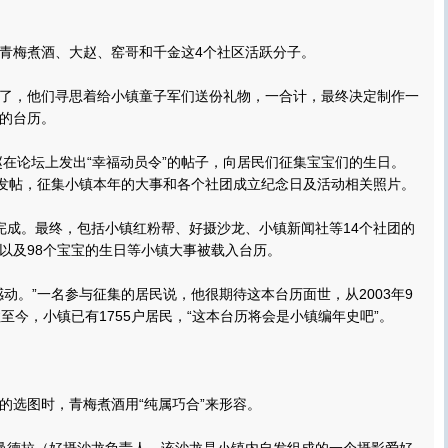
梅煮酒、大赵、窑哥和千金这4个社区活跃分子。
，他们寻思着给小镇童子军们送份礼物，一合计，最终决定制作一
的台历。
在论坛上发出“幸福动员令”的帖子，向居民们征集宝宝们的生日。
度发帖，征集小镇本年的大事和各个社团成立纪念日及活动相关照片。
成。最终，包括小镇红粉帮、好摄沙龙、小镇新闻社等14个社团的
以及98个宝宝的生日等小镇大事被载入台历。
。”一名参与征集的居民说，他很期待这本台历面世，从2003年9
至今，小镇已有1755户居民，“这本台历将会是小镇编年史吧”。
选图时，青梅煮酒用“纯属巧合”来形容。