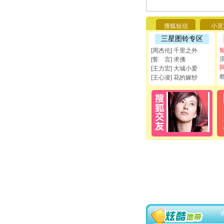
搜狐短信
小灵
三星图铃专区
[周杰伦] 千里之外
[誓 言] 求佛
[王力宏] 大城小爱
[王心凌] 花的嫁纱