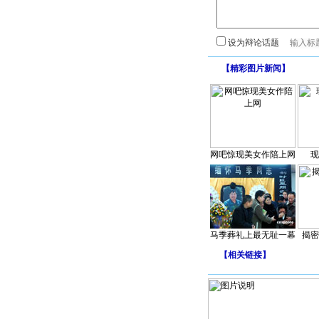
设为辩论话题
【
精彩图片新闻
】
网吧惊现美女作陪上网
现
马季葬礼上最无耻一幕
揭密
【
相关链接
】