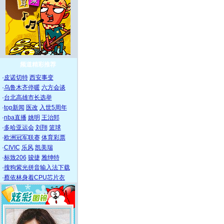
频道精彩推荐
·
皮诺切特
西安事变
·
乌鲁木齐停暖
六方会谈
·
台北高雄市长选举
·
top新闻
医改
入世5周年
·
nba直播
姚明
王治郅
·
多哈亚运会
刘翔
篮球
·
欧洲冠军联赛
体育彩票
·
CIVIC
乐风
凯美瑞
·
标致206
骏捷
雅绅特
·
搜狗紫光拼音输入法下载
·
蔡依林身着CPU芯片衣