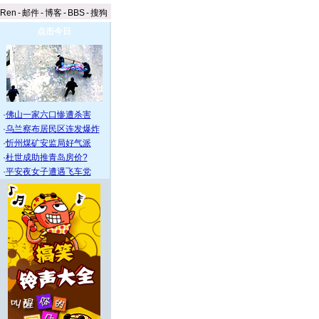
aRen
-
邮件
-
博客
-
BBS
-
搜狗
点击今日
·
佛山一家六口惨遭杀害
·
乌兰察布居民区连发爆炸
·
忻州煤矿安监局好气派
·
杜世成助推青岛房价?
·
平安夜女子遭遇飞车党