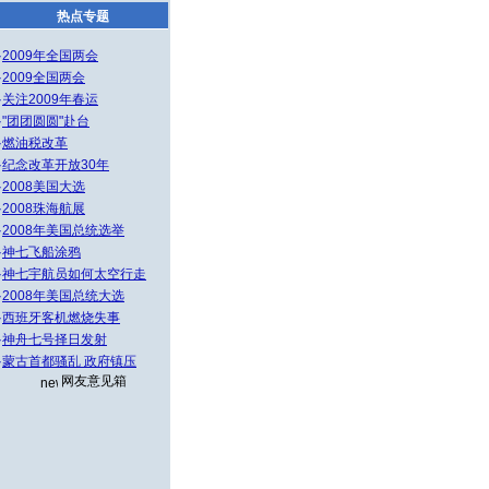
热点专题
·
2009年全国两会
·
2009全国两会
·
关注2009年春运
·
"团团圆圆"赴台
·
燃油税改革
·
纪念改革开放30年
·
2008美国大选
·
2008珠海航展
·
2008年美国总统选举
·
神七飞船涂鸦
·
神七宇航员如何太空行走
·
2008年美国总统大选
·
西班牙客机燃烧失事
·
神舟七号择日发射
·
蒙古首都骚乱 政府镇压
网友意见箱