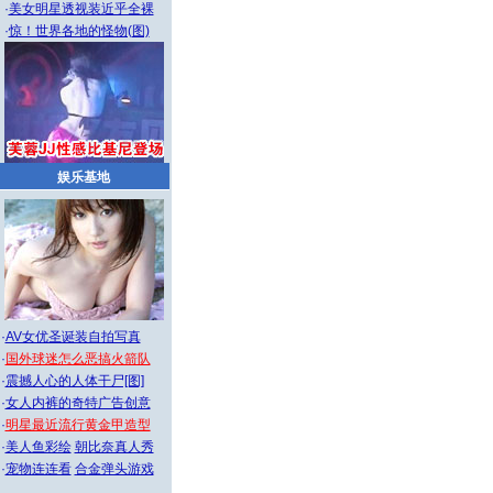
·
美女明星透视装近乎全裸
·
惊！世界各地的怪物(图)
娱乐基地
·
AV女优圣诞装自拍写真
·
国外球迷怎么恶搞火箭队
·
震撼人心的人体干尸[图]
·
女人内裤的奇特广告创意
·
明星最近流行黄金甲造型
·
美人鱼彩绘
朝比奈真人秀
·
宠物连连看
合金弹头游戏