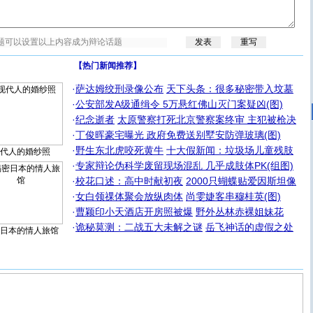
【热门新闻推荐】
·
萨达姆绞刑录像公布
天下头条：很多秘密带入坟墓
·
公安部发A级通缉令 5万悬红佛山灭门案疑凶(图)
·
纪念逝者
太原警察打死北京警察案终审 主犯被枪决
·
丁俊晖豪宅曝光 政府免费送别墅安防弹玻璃(图)
·
野生东北虎咬死黄牛
十大假新闻：垃圾场儿童残肢
代人的婚纱照
·
专家辩论伪科学废留现场混乱 几乎成肢体PK(组图)
·
校花口述：高中时献初夜
2000只蝴蝶贴爱因斯坦像
·
女白领祼体聚会放纵肉体
尚雯婕客串穆桂英(图)
·
曹颖印小天酒店开房照被爆
野外丛林赤裸姐妹花
·
诡秘莫测：二战五大未解之谜
岳飞神话的虚假之处
日本的情人旅馆
[圣诞节]
圣诞节到了，想想没什么送给你的，又不打算给