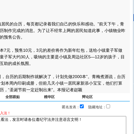
居民的台历，每页都记录着我们自己的快乐和感动。”前天下午，青
历制作完成的消息。为了让不经常上网的居民知道此事，小镇物业昨
的预售公告。
7元，预售10元，3元的差价将作为新年红包，送给小镇童子军做
童子军大约30人，吸纳的主要是小镇及周边社区5—12岁的孩子，目
互助的成长氛围。
台历的后期制作就解决了，计划先做2000本”。青梅煮酒说，台历
原计划本周内印刷成册，但前几天小镇一居民家新添小宝宝，他们打算
历，“圣诞节前一定赶制出来”。本报记者赵颖
全部跟贴
精华区
辩论区
匿名发表：
隐藏地址：
入法！