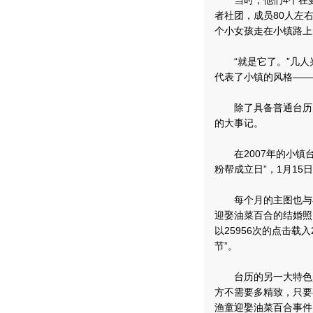
当时，他们4个在曼
者社团，成员80人左
个小女孩走在小镇路上
“就是它了。”几人兴
代表了小镇的风格——
除了具备普通台历的
的大事记。
在2007年的小镇台
粉帮成立日”，1月15
每个月的主图也与小
迎娶油菜百合的结婚照
以25956次的点击载
节”。
台历的另一大特色是
方不需要多精致，只要
渔童迎娶油菜百合事件