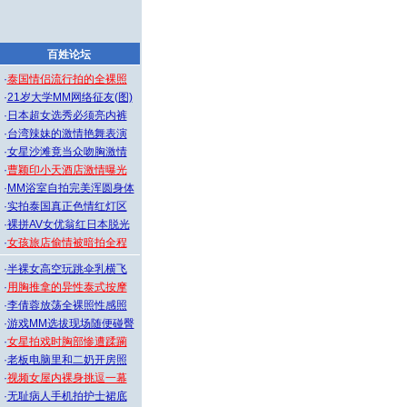
百姓论坛
·
泰国情侣流行拍的全裸照
·
21岁大学MM网络征友(图)
·
日本超女选秀必须亮内裤
·
台湾辣妹的激情艳舞表演
·
女星沙滩竟当众吻胸激情
·
曹颖印小天酒店激情曝光
·
MM浴室自拍完美浑圆身体
·
实拍泰国真正色情红灯区
·
裸拼AV女优翁红日本脱光
·
女孩旅店偷情被暗拍全程
·
半裸女高空玩跳伞乳横飞
·
用胸推拿的异性泰式按摩
·
李倩蓉放荡全裸照性感照
·
游戏MM选拔现场随便碰臀
·
女星拍戏时胸部惨遭蹂躏
·
老板电脑里和二奶开房照
·
视频女屋内裸身挑逗一幕
·
无耻病人手机拍护士裙底