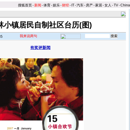
搜狐首页
-
新闻
-
体育
-
娱乐
-
财经
-
IT
-
汽车
-
房产
-
家居
-
女人
-
TV
-
Chin
林小镇居民自制社区台历(图)
我来说两句
35
有奖评新闻
】