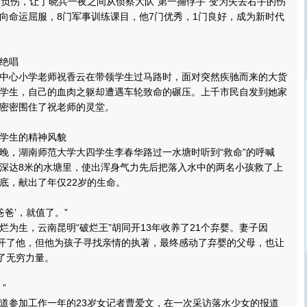
伤，让丁晓兵一夜之间从侦察大队“第一捕俘手”变为失去右手的伤
向命运屈服，8门军事训练课目，他7门优秀，1门良好，成为新时代
绝唱
心小学老师祝香云在带领学生过马路时，面对突然疾驰而来的大货
学生，自己的血肉之躯却遭遇车轮致命的碾压。上千市民自发到她家
密密围住了祝老师的灵堂。
学生的精神风貌
傍晚，湖南师范大学大四学生李春华路过一水塘时听到“救命”的呼喊
深达8米的水塘里，使出浑身气力先后把落入水中的两名小孩救了上
底，献出了年仅22岁的生命。
爸’，就值了。”
生，云南昆明“破烂王”胡同开13年收养了21个弃婴。妻子因
离开了他，但他为孩子寻找亲情的执著，最终感动了弃婴的父母，也让
出了无穷力量。
”
参加工作一年的23岁女记者曹爱文，在一次采访落水少女的报道