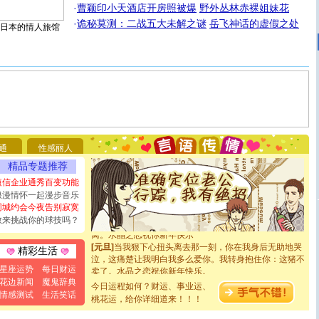
·
曹颖印小天酒店开房照被爆
野外丛林赤裸姐妹花
·
诡秘莫测：二战五大未解之谜
岳飞神话的虚假之处
日本的情人旅馆
[圣诞节]
圣诞节到了，想想没什么送给你的，又不打算给
你太多，只有给你五千万：千万快乐！千万要健康！千万
要平安！千万要知足！千万不要忘记我！
[圣诞节]
不只这样的日子才会想起你,而是这样的日子才
能正大光明地骚扰你,告诉你,圣诞要快乐!新年要快乐!天天
都要快乐噢!
[圣诞节]
奉上一颗祝福的心,在这个特别的日子里,愿幸福,
通
性感丽人
如意,快乐,鲜花,一切美好的祝愿与你同在.圣诞快乐!
精品专题推荐
[元旦]
看到你我会触电；看不到你我要充电；没有你我会
断电。爱你是我职业，想你是我事业，抱你是我特长，吻
短信企业通秀百变功能
你是我专业！水晶之恋祝你新年快乐
浪漫情怀一起漫步音乐
[元旦]
如果上天让我许三个愿望，一是今生今世和你在一
同城约会今夜告别寂寞
起；二是再生再世和你在一起；三是三生三世和你不再分
敢来挑战你的球技吗？
离。水晶之恋祝你新年快乐
[元旦]
当我狠下心扭头离去那一刻，你在我身后无助地哭
精彩生活
泣，这痛楚让我明白我多么爱你。我转身抱住你：这猪不
卖了。水晶之恋祝你新年快乐。
星座运势
每日财运
[春节]
风柔雨润好月圆，半岛铁盒伴身边，每日尽显开心
花边新闻
魔鬼辞典
今日运程如何？财运、事业运、
颜！冬去春来似水如烟，劳碌人生需尽欢！听一曲轻歌，
情感测试
生活笑话
桃花运，给你详细道来！！！
道一声平安！新年吉祥万事如愿
[春节]
传说薰衣草有四片叶子：第一片叶子是信仰，第二