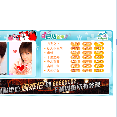
片叶子是希望，第三片叶子是爱情，第四片叶子是幸运。
送你一棵薰衣草，愿你新年快乐！
[圣诞节]
圣诞节到了，想想没什么送给你的，又不打算给
你太多，只有给你五千万：千万快乐！千万要健康！千万
要平安！千万要知足！千万不要忘记我！
[圣诞节]
不只这样的日子才会想起你,而是这样的日子才
能正大光明地骚扰你,告诉你,圣诞要快乐!新年要快乐!天天
都要快乐噢!
[圣诞节]
奉上一颗祝福的心,在这个特别的日子里,愿幸福,
如意,快乐,鲜花,一切美好的祝愿与你同在.圣诞快乐!
月亮之上
[元旦]
看到你我会触电；看不到你我要充电；没有你我会
秋天不回来
断电。爱你是我职业，想你是我事业，抱你是我特长，吻
求佛
你是我专业！水晶之恋祝你新年快乐
千里之外
[元旦]
如果上天让我许三个愿望，一是今生今世和你在一
香水有毒
起；二是再生再世和你在一起；三是三生三世和你不再分
吉祥三宝
离。水晶之恋祝你新年快乐
天竺少女
[元旦]
当我狠下心扭头离去那一刻，你在我身后无助地哭
泣，这痛楚让我明白我多么爱你。我转身抱住你：这猪不
卖了。水晶之恋祝你新年快乐。
[春节]
风柔雨润好月圆，半岛铁盒伴身边，每日尽显开心
颜！冬去春来似水如烟，劳碌人生需尽欢！听一曲轻歌，
道一声平安！新年吉祥万事如愿
[春节]
传说薰衣草有四片叶子：第一片叶子是信仰，第二
片叶子是希望，第三片叶子是爱情，第四片叶子是幸运。
送你一棵薰衣草，愿你新年快乐！