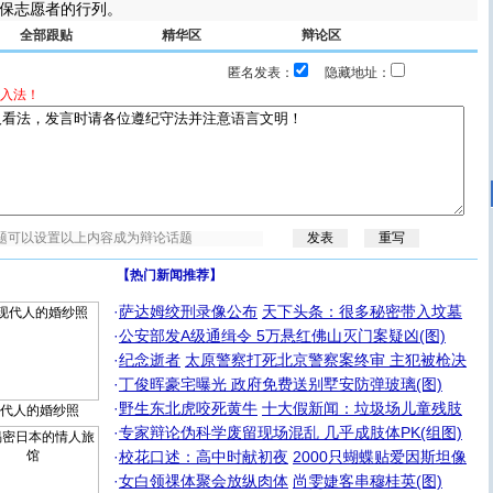
保志愿者的行列。
全部跟贴
精华区
辩论区
匿名发表：
隐藏地址：
入法！
【热门新闻推荐】
·
萨达姆绞刑录像公布
天下头条：很多秘密带入坟墓
·
公安部发A级通缉令 5万悬红佛山灭门案疑凶(图)
·
纪念逝者
太原警察打死北京警察案终审 主犯被枪决
·
丁俊晖豪宅曝光 政府免费送别墅安防弹玻璃(图)
·
野生东北虎咬死黄牛
十大假新闻：垃圾场儿童残肢
代人的婚纱照
·
专家辩论伪科学废留现场混乱 几乎成肢体PK(组图)
·
校花口述：高中时献初夜
2000只蝴蝶贴爱因斯坦像
·
女白领祼体聚会放纵肉体
尚雯婕客串穆桂英(图)