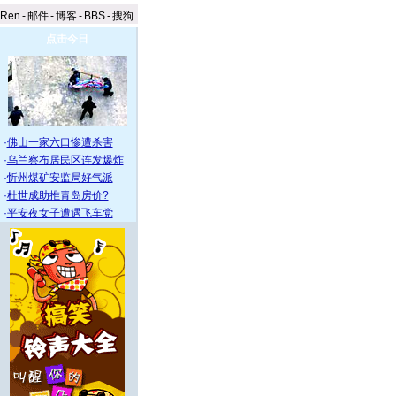
aRen
-
邮件
-
博客
-
BBS
-
搜狗
点击今日
·
佛山一家六口惨遭杀害
·
乌兰察布居民区连发爆炸
·
忻州煤矿安监局好气派
·
杜世成助推青岛房价?
·
平安夜女子遭遇飞车党