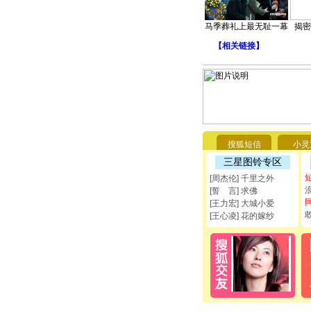
马季葬礼上最无耻一幕
揭密
【
相关链接
】
搜狐短信
小灵
三星图铃专区
[周杰伦] 千里之外
[誓 言] 求佛
[王力宏] 大城小爱
[王心凌] 花的嫁纱