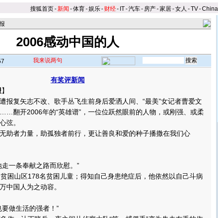
搜狐首页
-
新闻
-
体育
-
娱乐
-
财经
-
IT
-
汽车
-
房产
-
家居
-
女人
-
TV
-
Chin
报
2006感动中国的人
我来说两句
57
有奖评新闻
报
】
报复矢志不改、歌手丛飞生前身后爱洒人间、“最美”女记者曹爱文
……翻开2006年的“英雄谱”，一位位跃然眼前的人物，或刚强、或柔
心弦。
助者力量，助孤独者前行，更让善良和爱的种子播撒在我们心
走一条奉献之路而欣慰。
”
困山区178名贫困儿童；得知自己身患绝症后，他依然以自己斗病
万中国人为之动容。
要做生活的强者！”