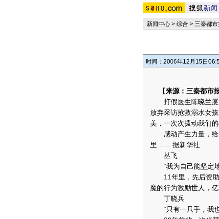
新闻中心
>
综合
>
三秦都市
时间：2006年12月15日06:
【
来源：三秦都市
打假医生陈晓兰屡遭
放弃采访抢救溺水女孩
美，一次次拨动我们的
感动产生力量，给无
里…… 据新华社
丛飞
“我为自己能坚定地
11年里，先后资助贫
魔的行为激励世人，亿
丁晓兵
“只有一只手，我也