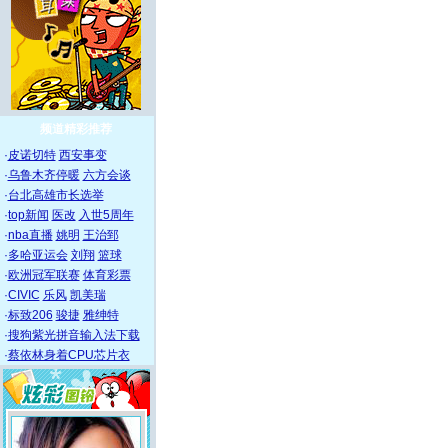
频道精彩推荐
·
皮诺切特
西安事变
·
乌鲁木齐停暖
六方会谈
·
台北高雄市长选举
·
top新闻
医改
入世5周年
·
nba直播
姚明
王治郅
·
多哈亚运会
刘翔
篮球
·
欧洲冠军联赛
体育彩票
·
CIVIC
乐风
凯美瑞
·
标致206
骏捷
雅绅特
·
搜狗紫光拼音输入法下载
·
蔡依林身着CPU芯片衣