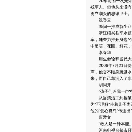
20年前的一次光荣负
残军人。但他从来没有
勇立潮头的忠诚卫士。
祝香云
瞬间一推成就生命
浙江绍兴县平水镇中
车，她奋力推开身边的
中吊唁，花圈、鲜花，
李春华
用生命诠释当代大
2006年7月21日
声，他奋不顾身跳进水
来，而自己却沉入了水
胡同开
“孩子们叫我一声‘爸
从当清洁工到捡破烂为
为“不理解”带着儿子
他的“爱心孤岛”传递
曹爱文
“救人是一种本能。
河南电视台都市频道