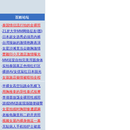
百姓论坛
·
泰国情侣流行拍的全裸照
·
21岁大学MM网络征友(图)
·
日本超女选秀必须亮内裤
·
台湾辣妹的激情艳舞表演
·
女星沙滩竟当众吻胸激情
·
曹颖印小天酒店激情曝光
·
MM浴室自拍完美浑圆身体
·
实拍泰国真正色情红灯区
·
裸拼AV女优翁红日本脱光
·
女孩旅店偷情被暗拍全程
·
半裸女高空玩跳伞乳横飞
·
用胸推拿的异性泰式按摩
·
李倩蓉放荡全裸照性感照
·
游戏MM选拔现场随便碰臀
·
女星拍戏时胸部惨遭蹂躏
·
老板电脑里和二奶开房照
·
视频女屋内裸身挑逗一幕
·
无耻病人手机拍护士裙底