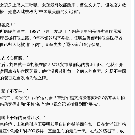
女孩身上做人工呼吸。女孩最终没能醒来，曹爱文哭了。但她奋力救
播，她也因此被称为“中国最美丽的女记者”。
容忍！”
院的医生。1997年7月，发现自己医院使用的是假劣医疗器械
疗器械打假之路。9年不懈的艰辛举报，陈晓兰促使8种假劣医疗器
自己却因此被迫“下岗”，甚至失去了退休金和医疗保险。
农民心窝窝。”
业后，刘易就一直扎根在陕西省延安市最偏远的贫困山区。他从不开
贫困患者垫付医药费，他把温暖带到每一个病人的身旁。刘易不幸因
的老百姓自发地为他立碑。
辈子不安生。”
祸中，退役的江西省运动会举重冠军熊文清接连救出27名乘客后悄
伤乘客借走和“不慎”被当地电视台记者拍摄到而“曝光”。
喝上干净的黄浦江水。”
绝症，上海的孤老王显明却用自制的捞竿四年如一日在黄浦江打捞
处理江中动物尸体200多具，直至生命的最后一息。在他的感召下，成