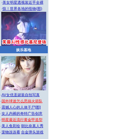
·
美女明星透视装近乎全裸
·
惊！世界各地的怪物(图)
娱乐基地
·
AV女优圣诞装自拍写真
·
国外球迷怎么恶搞火箭队
·
震撼人心的人体干尸[图]
·
女人内裤的奇特广告创意
·
明星最近流行黄金甲造型
·
美人鱼彩绘
朝比奈真人秀
·
宠物连连看
合金弹头游戏