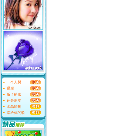
一个人哭
退后
断了的弦
还是朋友
水晶蜻蜓
唱给你的歌