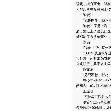
现场，挺身而出，趴在
人的照片在互联网上传
陈晓兰
“我是医生，我不能
陈晓兰原是上海一所医
后，她走上了漫长的医
械和治疗方法被查处，
刘易
“我要让卫生院走进
1991年从卫校毕
大处方，还时常为农村
公殉职后，几千名山里
熊文清
“见死不救，我将一
在今年7月的一场车
然离去，却因手机被受
王显明
“捞垃圾可以让人们
尽管年过花甲还身患
各类垃圾400余吨，