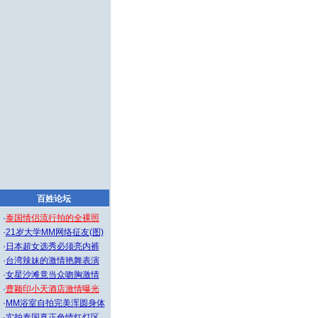
百姓论坛
·
泰国情侣流行拍的全裸照
·
21岁大学MM网络征友(图)
·
日本超女选秀必须亮内裤
·
台湾辣妹的激情艳舞表演
·
女星沙滩竟当众吻胸激情
·
曹颖印小天酒店激情曝光
·
MM浴室自拍完美浑圆身体
·
实拍泰国真正色情红灯区