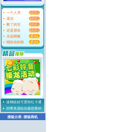
一个人哭
退后
断了的弦
还是朋友
水晶蜻蜓
唱给你的歌
迷糊娃娃可爱粉红卡通
四季美眉给你最想要的
搜狐分类
·
搜狐商机