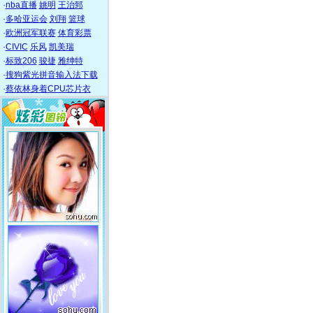
·
nba直播
姚明
王治郅
·
多哈亚运会
刘翔
篮球
·
欧洲冠军联赛
体育彩票
·
CIVIC
乐风
凯美瑞
·
标致206
骏捷
雅绅特
·
搜狗紫光拼音输入法下载
·
蔡依林身着CPU芯片衣