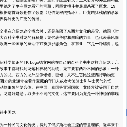
诗之一，在德国家喻户晓。这部作品里有关于主人公齐格弗里德和巨
里德为了争夺巨龙看守的宝藏，同巨龙搏斗并最后杀死了巨龙。19
根据这首诗歌创作了歌剧《尼伯龙根的指环》。巨龙凶猛残酷的形象
界得到更为广泛的传播。
书在介绍龙这个概念时，还是兼顾了东西方文化的差异。德国《时
大百科全书对龙的解释是：龙代表争吵和黑暗的力量，也代表暴风雨
欧洲一些国家的童话中它扮演邪恶角色。在东亚，它是一种瑞兽，也
学知识的TK-Logo德文网站在自己的百科全书中这样介绍龙：几
故事中都能找到龙这种神秘的动物。龙主要有两种不同的形象：一种
方的龙。西方的龙外型像蜥蜴、巨蜥，只不过它比这些爬行动物更
。西方的龙通常被看作宝藏的守门人或者考验骑士和斗士勇气的怪
动物形象的复合体。在中国、泰国等亚洲国家，龙经常被等同于自然
。龙是好是恶，取决于不同的文化，这主要因为龙是一种神秘的非现
待中国龙
一种民间文化传统，得到了俄罗斯社会主流的善意理解。近年来中