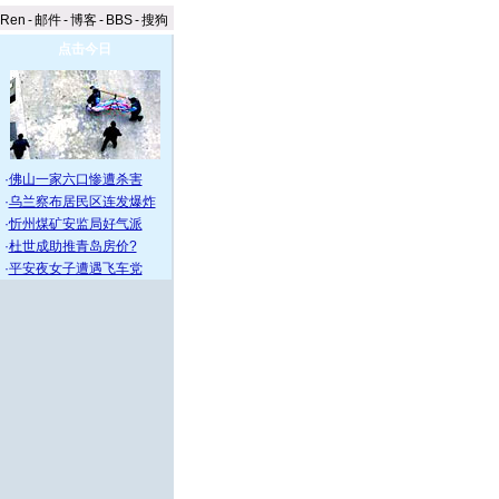
aRen
-
邮件
-
博客
-
BBS
-
搜狗
点击今日
·
佛山一家六口惨遭杀害
·
乌兰察布居民区连发爆炸
·
忻州煤矿安监局好气派
·
杜世成助推青岛房价?
·
平安夜女子遭遇飞车党