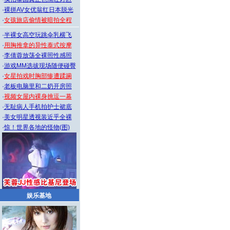
·
裸拼AV女优翁红日本脱光
·
女孩旅店偷情被暗拍全程
·
半裸女高空玩跳伞乳横飞
·
用胸推拿的异性泰式按摩
·
李倩蓉放荡全裸照性感照
·
游戏MM选拔现场随便碰臀
·
女星拍戏时胸部惨遭蹂躏
·
老板电脑里和二奶开房照
·
视频女屋内裸身挑逗一幕
·
无耻病人手机拍护士裙底
·
美女明星透视装近乎全裸
·
惊！世界各地的怪物(图)
娱乐基地