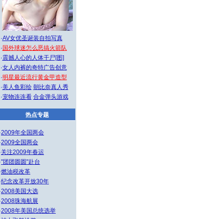
·
AV女优圣诞装自拍写真
·
国外球迷怎么恶搞火箭队
·
震撼人心的人体干尸[图]
·
女人内裤的奇特广告创意
·
明星最近流行黄金甲造型
·
美人鱼彩绘
朝比奈真人秀
·
宠物连连看
合金弹头游戏
热点专题
·
2009年全国两会
·
2009全国两会
·
关注2009年春运
·
"团团圆圆"赴台
·
燃油税改革
·
纪念改革开放30年
·
2008美国大选
·
2008珠海航展
·
2008年美国总统选举