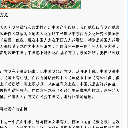
方龙
因为龙的霸气和攻击性而对中国产生误解，我们就应该弃龙而就温
攻击性的动物呢？记者为此采访了长期从事东西方文化研究的美国旧
长诺曼。他说，现在中国人太在乎西方人的看法，特别是美国人的看
人都接受了龙作为中国的形象，即便真的有别有用心的人按图索骥，
影射攻击中国，中国也不能因此而乱了方寸，腰腿发软，把自己民族
方龙完全是两码事，此中国龙非西方龙。从外形上说，中国龙是由
，龙嘴上有胡须。而西方神话传说中的龙虽然跟中国龙有些相像，但
上长着翅膀，嘴上没胡须。从象征意义上说，中国龙是吉祥的象征，
民族和谐的标志。而西方的龙在《圣经》里是魔鬼和撒旦，迷惑普天
征。如果因为西方龙而舍弃中国龙，那好比削足适履。
强壮没有攻击性
是一个负面形象。这与德国文学有关。德国《尼伯龙根之歌》是欧