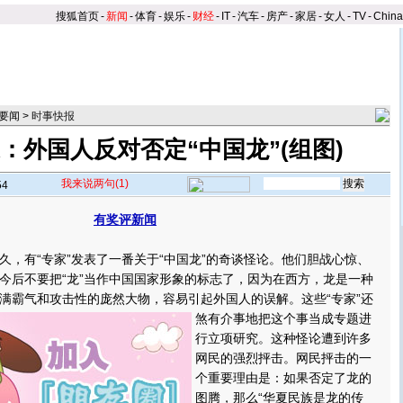
搜狐首页
-
新闻
-
体育
-
娱乐
-
财经
-
IT
-
汽车
-
房产
-
家居
-
女人
-
TV
-
Chin
要闻
>
时事快报
：外国人反对否定“中国龙”(组图)
我来说两句
(1)
54
有奖评新闻
有“专家”发表了一番关于“中国龙”的奇谈怪论。他们胆战心惊、
今后不要把“龙”当作中国国家形象的标志了，因为在西方，龙是一种
满霸气和攻击性的庞然大物，容易引起外国人的误解。
这些“专家”还
煞有介事地把这个事当成专题进
行立项研究。这种怪论遭到许多
网民的强烈抨击。网民抨击的一
个重要理由是：如果否定了龙的
图腾，那么“华夏民族是龙的传