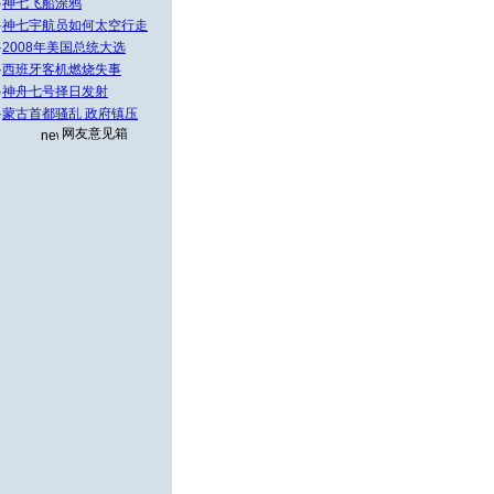
·
神七飞船涂鸦
·
神七宇航员如何太空行走
·
2008年美国总统大选
·
西班牙客机燃烧失事
·
神舟七号择日发射
·
蒙古首都骚乱 政府镇压
网友意见箱