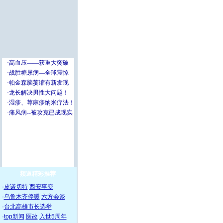
频道精彩推荐
·
皮诺切特
西安事变
·
乌鲁木齐停暖
六方会谈
·
台北高雄市长选举
·
top新闻
医改
入世5周年