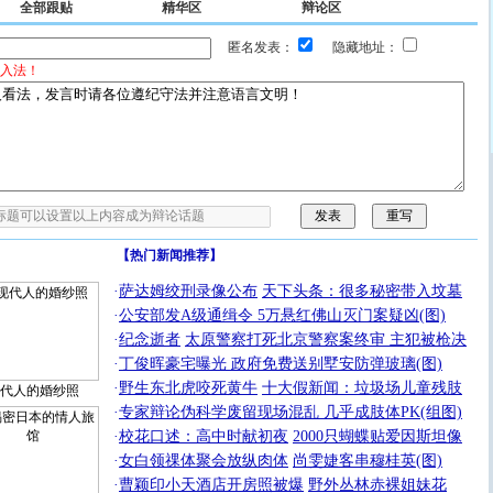
全部跟贴
精华区
辩论区
匿名发表：
隐藏地址：
入法！
【热门新闻推荐】
·
萨达姆绞刑录像公布
天下头条：很多秘密带入坟墓
·
公安部发A级通缉令 5万悬红佛山灭门案疑凶(图)
·
纪念逝者
太原警察打死北京警察案终审 主犯被枪决
·
丁俊晖豪宅曝光 政府免费送别墅安防弹玻璃(图)
·
野生东北虎咬死黄牛
十大假新闻：垃圾场儿童残肢
代人的婚纱照
·
专家辩论伪科学废留现场混乱 几乎成肢体PK(组图)
·
校花口述：高中时献初夜
2000只蝴蝶贴爱因斯坦像
·
女白领祼体聚会放纵肉体
尚雯婕客串穆桂英(图)
·
曹颖印小天酒店开房照被爆
野外丛林赤裸姐妹花