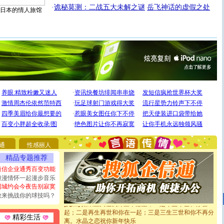
·
诡秘莫测：二战五大未解之谜
岳飞神话的虚假之处
日本的情人旅馆
[圣诞节]
圣诞节到了，想想没什么送给你的，又不打算给
你太多，只有给你五千万：千万快乐！千万要健康！千万
要平安！千万要知足！千万不要忘记我！
[圣诞节]
不只这样的日子才会想起你,而是这样的日子才
能正大光明地骚扰你,告诉你,圣诞要快乐!新年要快乐!天
通
性感丽人
天都要快乐噢!
[圣诞节]
奉上一颗祝福的心,在这个特别的日子里,愿幸福,
精品专题推荐
如意,快乐,鲜花,一切美好的祝愿与你同在.圣诞快乐!
短信企业通秀百变功能
[元旦]
看到你我会触电；看不到你我要充电；没有你我会
浪漫情怀一起漫步音乐
断电。爱你是我职业，想你是我事业，抱你是我特长，吻
同城约会今夜告别寂寞
你是我专业！水晶之恋祝你新年快乐
敢来挑战你的球技吗？
[元旦]
如果上天让我许三个愿望，一是今生今世和你在一
起；二是再生再世和你在一起；三是三生三世和你不再分
离。水晶之恋祝你新年快乐
精彩生活