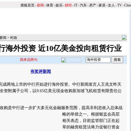
搜狐首页
-
新闻
-
体育
-
娱乐
-
财经
-
IT
-
汽车
-
房产
-
家居
-
女人
-
TV
-
Chi
要闻
>
时政
行海外投资 近10亿美金投向租赁行业
我来说两句
有奖评新闻
】
完成两地上市的中行开始进行海外投资。中行新闻发言人王兆文昨天
全资附属子公司，以9.65亿美元现金收购新加坡飞机租赁有限责任公
。
购是中行进一步扩大多元化金融服务范围，提高非利息收入总体战
略的举措之一。
根据银监会高层
相关表态，目前监管部门正在起
草的融资租赁法将力促银行资金