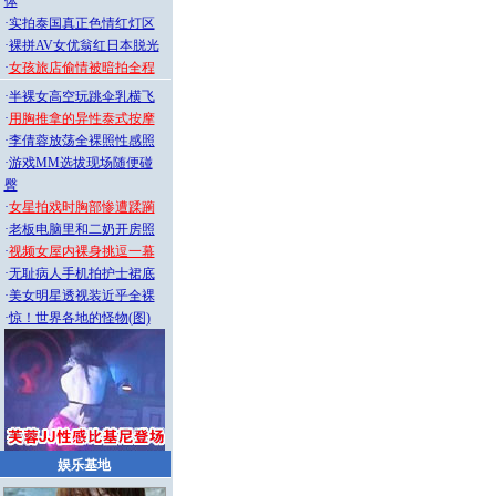
体
·
实拍泰国真正色情红灯区
·
裸拼AV女优翁红日本脱光
·
女孩旅店偷情被暗拍全程
·
半裸女高空玩跳伞乳横飞
·
用胸推拿的异性泰式按摩
·
李倩蓉放荡全裸照性感照
·
游戏MM选拔现场随便碰
臀
·
女星拍戏时胸部惨遭蹂躏
·
老板电脑里和二奶开房照
·
视频女屋内裸身挑逗一幕
·
无耻病人手机拍护士裙底
·
美女明星透视装近乎全裸
·
惊！世界各地的怪物(图)
娱乐基地