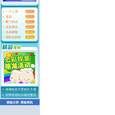
一个人哭
退后
断了的弦
还是朋友
水晶蜻蜓
唱给你的歌
迷糊娃娃可爱粉红卡通
四季美眉给你最想要的
搜狐分类
·
搜狐商机