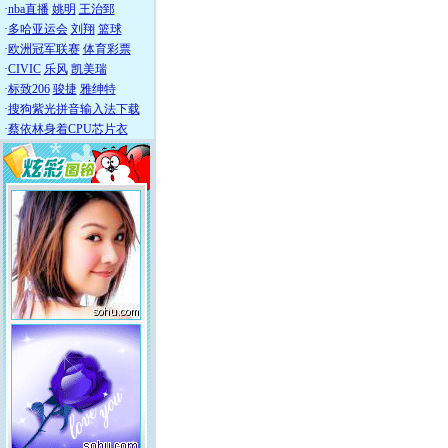
·
nba直播
姚明
王治郅
·
多哈亚运会
刘翔
篮球
·
欧洲冠军联赛
体育彩票
·
CIVIC
乐风
凯美瑞
·
标致206
骏捷
雅绅特
·
搜狗紫光拼音输入法下载
·
蔡依林身着CPU芯片衣