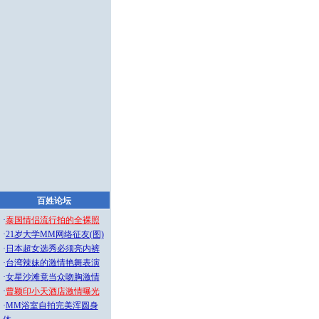
百姓论坛
·
泰国情侣流行拍的全裸照
·
21岁大学MM网络征友(图)
·
日本超女选秀必须亮内裤
·
台湾辣妹的激情艳舞表演
·
女星沙滩竟当众吻胸激情
·
曹颖印小天酒店激情曝光
·
MM浴室自拍完美浑圆身