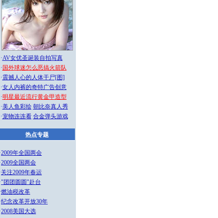
·
AV女优圣诞装自拍写真
·
国外球迷怎么恶搞火箭队
·
震撼人心的人体干尸[图]
·
女人内裤的奇特广告创意
·
明星最近流行黄金甲造型
·
美人鱼彩绘
朝比奈真人秀
·
宠物连连看
合金弹头游戏
热点专题
·
2009年全国两会
·
2009全国两会
·
关注2009年春运
·
"团团圆圆"赴台
·
燃油税改革
·
纪念改革开放30年
·
2008美国大选