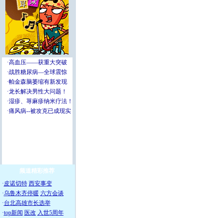
频道精彩推荐
·
皮诺切特
西安事变
·
乌鲁木齐停暖
六方会谈
·
台北高雄市长选举
·
top新闻
医改
入世5周年