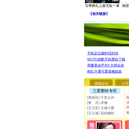
马季葬礼上最无耻一幕
揭密
【
相关链接
】
搜狐短信
小灵
三星图铃专区
[周杰伦] 千里之外
[誓 言] 求佛
[王力宏] 大城小爱
[王心凌] 花的嫁纱