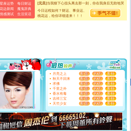
[元旦]
当我狠下心扭头离去那一刻，你在我身后无助地哭
星座运势
每日财运
泣，这痛楚让我明白我多么爱你。我转身抱住你：这猪不
花边新闻
魔鬼辞典
卖了。水晶之恋祝你新年快乐。
今日运程如何？财运、事业运、
情感测试
生活笑话
[春节]
风柔雨润好月圆，半岛铁盒伴身边，每日尽显开心
桃花运，给你详细道来！！！
颜！冬去春来似水如烟，劳碌人生需尽欢！听一曲轻歌，
道一声平安！新年吉祥万事如愿
[春节]
传说薰衣草有四片叶子：第一片叶子是信仰，第二
片叶子是希望，第三片叶子是爱情，第四片叶子是幸运。
送你一棵薰衣草，愿你新年快乐！
[圣诞节]
圣诞节到了，想想没什么送给你的，又不打算给
你太多，只有给你五千万：千万快乐！千万要健康！千万
要平安！千万要知足！千万不要忘记我！
[圣诞节]
不只这样的日子才会想起你,而是这样的日子才
能正大光明地骚扰你,告诉你,圣诞要快乐!新年要快乐!天
天都要快乐噢!
月亮之上
[圣诞节]
奉上一颗祝福的心,在这个特别的日子里,愿幸福,
秋天不回来
如意,快乐,鲜花,一切美好的祝愿与你同在.圣诞快乐!
求佛
[元旦]
看到你我会触电；看不到你我要充电；没有你我会
千里之外
断电。爱你是我职业，想你是我事业，抱你是我特长，吻
香水有毒
你是我专业！水晶之恋祝你新年快乐
吉祥三宝
[元旦]
如果上天让我许三个愿望，一是今生今世和你在一
天竺少女
起；二是再生再世和你在一起；三是三生三世和你不再分
离。水晶之恋祝你新年快乐
[元旦]
当我狠下心扭头离去那一刻，你在我身后无助地哭
泣，这痛楚让我明白我多么爱你。我转身抱住你：这猪不
卖了。水晶之恋祝你新年快乐。
[春节]
风柔雨润好月圆，半岛铁盒伴身边，每日尽显开心