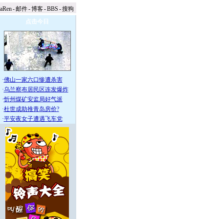
naRen
-
邮件
-
博客
-
BBS
-
搜狗
点击今日
·
佛山一家六口惨遭杀害
·
乌兰察布居民区连发爆炸
·
忻州煤矿安监局好气派
·
杜世成助推青岛房价?
·
平安夜女子遭遇飞车党