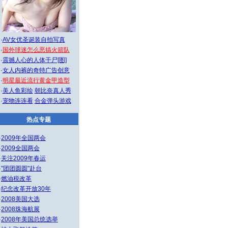
·
AV女优圣诞装自拍写真
·
国外球迷怎么恶搞火箭队
·
震撼人心的人体干尸[图]
·
女人内裤的奇特广告创意
·
明星最近流行黄金甲造型
·
美人鱼彩绘
朝比奈真人秀
·
宠物连连看
合金弹头游戏
热点专题
·
2009年全国两会
·
2009全国两会
·
关注2009年春运
·
"团团圆圆"赴台
·
燃油税改革
·
纪念改革开放30年
·
2008美国大选
·
2008珠海航展
·
2008年美国总统选举