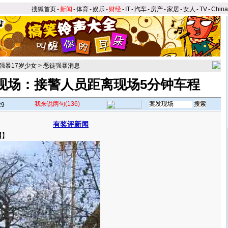
搜狐首页
-
新闻
-
体育
-
娱乐
-
财经
-
IT
-
汽车
-
房产
-
家居
-
女人
-
TV
-
Chin
强暴17岁少女
>
恶徒强暴消息
现场：接警人员距离现场5分钟车程
我来说两句
(136)
29
有奖评新闻
网
】