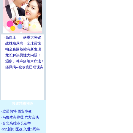
频道精彩推荐
·
皮诺切特
西安事变
·
乌鲁木齐停暖
六方会谈
·
台北高雄市长选举
·
top新闻
医改
入世5周年