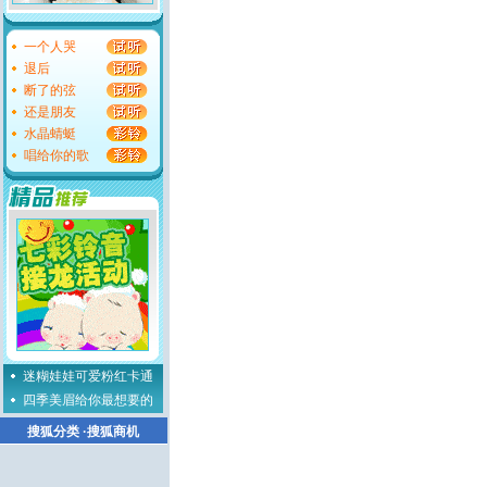
一个人哭
退后
断了的弦
还是朋友
水晶蜻蜓
唱给你的歌
迷糊娃娃可爱粉红卡通
四季美眉给你最想要的
搜狐分类
·
搜狐商机