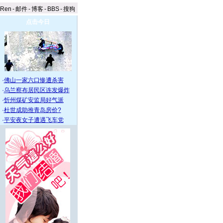
aRen
-
邮件
-
博客
-
BBS
-
搜狗
点击今日
·
佛山一家六口惨遭杀害
·
乌兰察布居民区连发爆炸
·
忻州煤矿安监局好气派
·
杜世成助推青岛房价?
·
平安夜女子遭遇飞车党