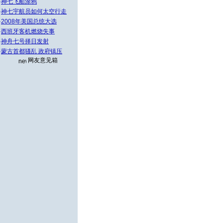
·
神七飞船涂鸦
·
神七宇航员如何太空行走
·
2008年美国总统大选
·
西班牙客机燃烧失事
·
神舟七号择日发射
·
蒙古首都骚乱 政府镇压
网友意见箱