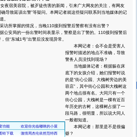
女夜宿美容院，被歹徒伤害的新闻，引来广大网友的关注，有网友
明确导致延误出警”等疑问。本网记者就这些疑问联系到当地媒体的记
道。
访所掌握的情况，当晚110接到报警后警察有没有出警？
公安局的一份出警时间表显示，警察是出了警的。110接到报警后
警，但“东城1号”出警后没发现异常。
本网记者：会不会是受害人
报警时描述的地点不准确，导致
警务人员没找到现场？
当地媒体记者：根据躲在床
底下的女孩介绍，她们报警时说
的是“街心公园、大槐树旁边的美
容店”，其中街心公园和大槐树这
两个地点很有名。大同只有一个
街心公园，大槐树是一棵有近百
年历史的古树，这棵树占据了一
段马路，很明显，所以说大同人
一般都知道。
本网记者：那里是不是很偏
僻？