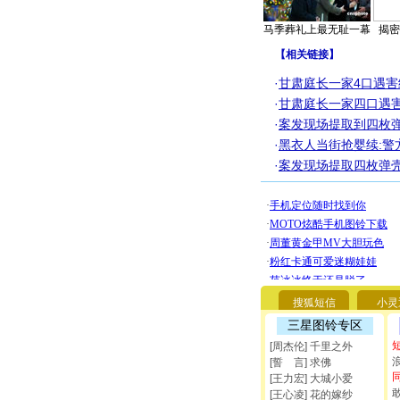
马季葬礼上最无耻一幕
揭密
【
相关链接
】
·
甘肃庭长一家4口遇害
·
甘肃庭长一家四口遇害
·
案发现场提取到四枚
·
黑衣人当街抢婴续:警
·
案发现场提取四枚弹
搜狐短信
小灵
三星图铃专区
[周杰伦] 千里之外
[誓 言] 求佛
[王力宏] 大城小爱
[王心凌] 花的嫁纱