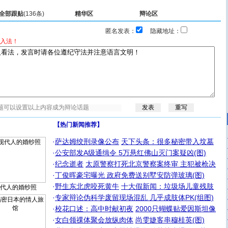
全部跟贴
(136条)
精华区
辩论区
匿名发表：
隐藏地址：
入法！
【热门新闻推荐】
·
萨达姆绞刑录像公布
天下头条：很多秘密带入坟墓
·
公安部发A级通缉令 5万悬红佛山灭门案疑凶(图)
·
纪念逝者
太原警察打死北京警察案终审 主犯被枪决
·
丁俊晖豪宅曝光 政府免费送别墅安防弹玻璃(图)
·
野生东北虎咬死黄牛
十大假新闻：垃圾场儿童残肢
代人的婚纱照
·
专家辩论伪科学废留现场混乱 几乎成肢体PK(组图)
·
校花口述：高中时献初夜
2000只蝴蝶贴爱因斯坦像
·
女白领祼体聚会放纵肉体
尚雯婕客串穆桂英(图)