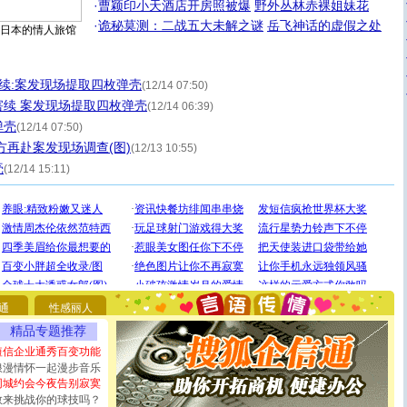
·
曹颖印小天酒店开房照被爆
野外丛林赤裸姐妹花
·
诡秘莫测：二战五大未解之谜
岳飞神话的虚假之处
日本的情人旅馆
续:案发现场提取四枚弹壳
(12/14 07:50)
续 案发现场提取四枚弹壳
(12/14 06:39)
弹壳
(12/14 07:50)
方再赴案发现场调查(图)
(12/13 10:55)
壳
(12/14 15:11)
[圣诞节]
圣诞节到了，想想没什么送给你的，又不打算给
你太多，只有给你五千万：千万快乐！千万要健康！千万
要平安！千万要知足！千万不要忘记我！
通
性感丽人
[圣诞节]
不只这样的日子才会想起你,而是这样的日子才
能正大光明地骚扰你,告诉你,圣诞要快乐!新年要快乐!天天
精品专题推荐
都要快乐噢!
短信企业通秀百变功能
[圣诞节]
奉上一颗祝福的心,在这个特别的日子里,愿幸福,
浪漫情怀一起漫步音乐
如意,快乐,鲜花,一切美好的祝愿与你同在.圣诞快乐!
同城约会今夜告别寂寞
[元旦]
看到你我会触电；看不到你我要充电；没有你我会
敢来挑战你的球技吗？
断电。爱你是我职业，想你是我事业，抱你是我特长，吻