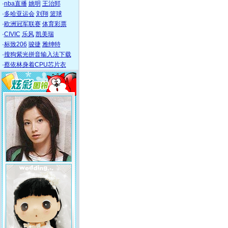
·
nba直播
姚明
王治郅
·
多哈亚运会
刘翔
篮球
·
欧洲冠军联赛
体育彩票
·
CIVIC
乐风
凯美瑞
·
标致206
骏捷
雅绅特
·
搜狗紫光拼音输入法下载
·
蔡依林身着CPU芯片衣