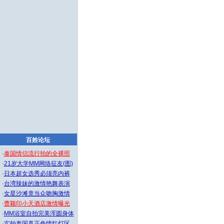
百姓论坛
·
泰国情侣流行拍的全裸照
·
21岁大学MM网络征友(图)
·
日本超女选秀必须亮内裤
·
台湾辣妹的激情艳舞表演
·
女星沙滩竟当众吻胸激情
·
曹颖印小天酒店激情曝光
·
MM浴室自拍完美浑圆身体
·
实拍泰国真正色情红灯区