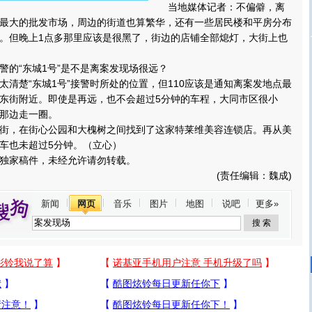
当地媒体记者：不偏僻，离
最大的批发市场，周边的街道也算繁华，还有一些居民楼和平房分布
。但晚上1点多那里应该是很黑了，街边的店铺全部熄灯，大街上也
的“东城1号”是不是离案发现场很远？
楚“东城1号”接警时所处的位置，但110应该是通知离案发地点最
东街附近。即使是再远，也不会超过5分钟的车程，大同市区很小
那边走一圈。
，在街心公园和大槐树之间找到了这家特莱维美容连锁店。再从美
车也未超过5分钟。（立心）
家稿件，未经允许请勿转载。
(责任编辑：魏成)
新闻
网页
音乐
图片
地图
说吧
更多»