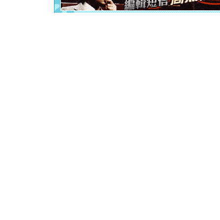
[元旦]
当
泣，这痛
卖了。水
[春节]
风
颜！冬去
道一声平
[春节]
传
片叶子是
送你一棵