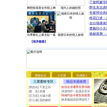
·
丁俊晖豪宅
·
野生东北虎
网吧惊现美女作陪上网
现代人的婚纱照
·
专家辩论伪
·
校花口述：
·
女白领祼体
·
曹颖印小天
·
诡秘莫测：
马季葬礼上最无耻一幕
揭密日本的情人旅馆
【
相关链接
】
[圣诞节]
你太多，
要平安！
搜狐短信
小灵通
性感丽人
[圣诞节]
能正大光明
三星图铃专区
精品专题推荐
都要快乐噢
短信企业通秀百变功能
[周杰伦] 千里之外
[圣诞节]
浪漫情怀一起漫步音乐
[誓 言] 求佛
如意,快乐
同城约会今夜告别寂寞
[王力宏] 大城小爱
[元旦]
看
敢来挑战你的球技吗？
[王心凌] 花的嫁纱
断电。爱
你是我专