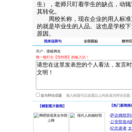
生），老师只盯着学生的缺点，动辄
其转化。
周校长称，现在企业的用人标准
的就是毕业生的人品。这也是学校下
原因。
我来说两句
全部跟贴
精华
用户：
唯一能打出【范特西】的输入法！
设为辩论话题
【热门新闻推
【
精彩图片新闻
】
·
萨达姆绞刑
·
公安部发A
·
纪念逝者
太