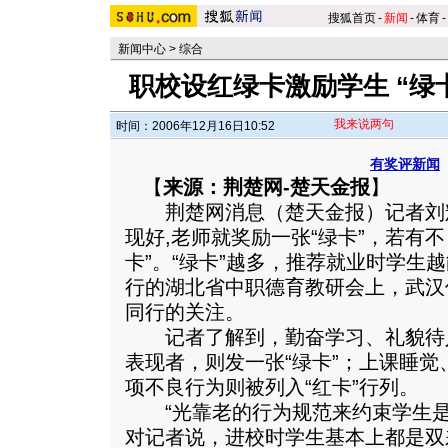
搜狐首页
-
新闻
-
体育
-
新闻中心
>
综合
职校设红绿卡激励学生 “绿
我来说两句
时间：2006年12月16日10:52
有奖评新闻
【
来源：荆楚网-楚天金报
】
荆楚网消息（楚天金报）记者刘
现好,老师就奖励一张“绿卡”，若有
卡”。“绿卡”越多，推荐就业时学生
行的湖北省中职德育教研会上，武汉
同行的关注。
记者了解到，勤奋学习、礼貌待
表现者，则发一张“绿卡”；上课睡觉
项不良行为则被列入“红卡”行列。
“光靠老的行为规范来约束学生是
对记者说，进校时学生基本上都是双