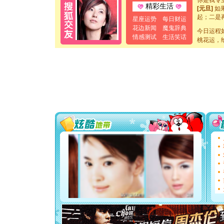
[元旦]
如
精彩生活
起；二是
星座运势
每日财运
离。水晶
花边新闻
魔鬼辞典
[元旦]
当
今日运程
情感测试
生活笑话
泣，这痛
桃花运，
卖了。水
[春节]
风
颜！冬去
道一声平
[春节]
传
片叶子是
送你一棵
[圣诞节]
你太多，
要平安！
[圣诞节]
能正大光明
都要快乐噢
[圣诞节]
如意,快乐
[元旦]
看
断电。爱
你是我专
[元旦]
如
起；二是
离。水晶