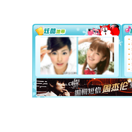
起；二是
离。水晶
[元旦]
当
泣，这痛
卖了。水
[春节]
风
颜！冬去
道一声平
[春节]
传
片叶子是
送你一棵
[圣诞节]
你太多，
要平安！
[圣诞节]
能正大光明
都要快乐噢
[圣诞节]
如意,快乐
[元旦]
看
断电。爱
你是我专
[元旦]
如
起；二是
离。水晶
[元旦]
当
泣，这痛