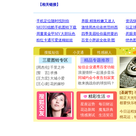
【
相关链接
】
搜狐短信
小灵通
性感丽人
三星图铃专区
精品专题推荐
短信企业通秀百变功能
[周杰伦] 千里之外
浪漫情怀一起漫步音乐
[誓 言] 求佛
[圣诞节]
同城约会今夜告别寂寞
[王力宏] 大城小爱
你太多，
敢来挑战你的球技吗？
[王心凌] 花的嫁纱
要平安！
[圣诞节]
能正大光明
精彩生活
都要快乐噢
星座运势
每日财运
[圣诞节]
花边新闻
魔鬼辞典
如意,快乐
今日运程
情感测试
生活笑话
[元旦]
看
桃花运，
断电。爱
你是我专
[元旦]
如