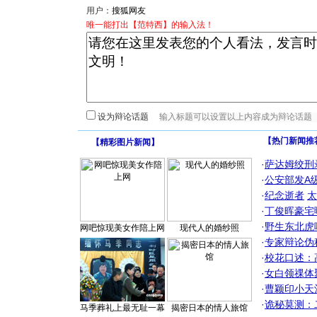
用户：
唯一能打出【范特西】的输入法！
设为辩论话题
【热门新闻推
【
精彩图片新闻
】
·
萨达姆绞刑
·
公安部发A
·
纪念逝者
太
·
丁俊晖豪宅
·
野生东北虎
网吧惊现美女作陪上网
现代人的婚纱照
·
专家辩论伪
·
校花口述：
·
女白领祼体
·
曹颖印小天
·
诡秘莫测：
马季葬礼上最无耻一幕
揭密日本的情人旅馆