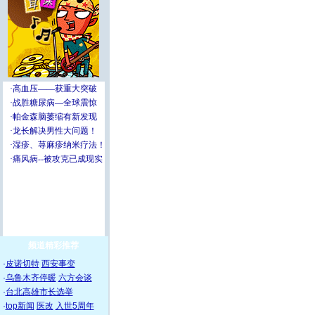
频道精彩推荐
·
皮诺切特
西安事变
·
乌鲁木齐停暖
六方会谈
·
台北高雄市长选举
·
top新闻
医改
入世5周年