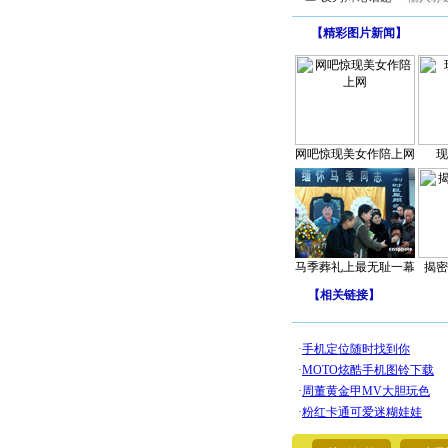
【
精彩图片新闻
】
网吧惊现美女作陪上网
现
马季葬礼上最无耻一幕
揭密
【
相关链接
】