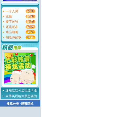
一个人哭
退后
断了的弦
还是朋友
水晶蜻蜓
唱给你的歌
迷糊娃娃可爱粉红卡通
四季美眉给你最想要的
搜狐分类
·
搜狐商机