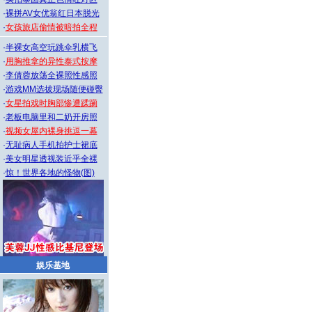
·
裸拼AV女优翁红日本脱光
·
女孩旅店偷情被暗拍全程
·
半裸女高空玩跳伞乳横飞
·
用胸推拿的异性泰式按摩
·
李倩蓉放荡全裸照性感照
·
游戏MM选拔现场随便碰臀
·
女星拍戏时胸部惨遭蹂躏
·
老板电脑里和二奶开房照
·
视频女屋内裸身挑逗一幕
·
无耻病人手机拍护士裙底
·
美女明星透视装近乎全裸
·
惊！世界各地的怪物(图)
娱乐基地