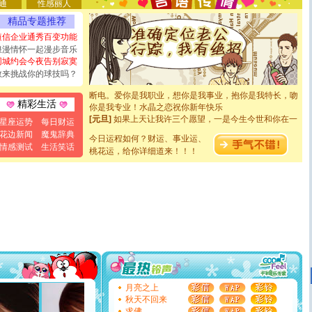
通
性感丽人
要平安！千万要知足！千万不要忘记我！
[圣诞节]
不只这样的日子才会想起你,而是这样的日子才
精品专题推荐
能正大光明地骚扰你,告诉你,圣诞要快乐!新年要快乐!天天
短信企业通秀百变功能
都要快乐噢!
浪漫情怀一起漫步音乐
[圣诞节]
奉上一颗祝福的心,在这个特别的日子里,愿幸福,
同城约会今夜告别寂寞
如意,快乐,鲜花,一切美好的祝愿与你同在.圣诞快乐!
敢来挑战你的球技吗？
[元旦]
看到你我会触电；看不到你我要充电；没有你我会
断电。爱你是我职业，想你是我事业，抱你是我特长，吻
你是我专业！水晶之恋祝你新年快乐
精彩生活
[元旦]
如果上天让我许三个愿望，一是今生今世和你在一
星座运势
每日财运
起；二是再生再世和你在一起；三是三生三世和你不再分
花边新闻
魔鬼辞典
离。水晶之恋祝你新年快乐
今日运程如何？财运、事业运、
情感测试
生活笑话
[元旦]
当我狠下心扭头离去那一刻，你在我身后无助地哭
桃花运，给你详细道来！！！
泣，这痛楚让我明白我多么爱你。我转身抱住你：这猪不
卖了。水晶之恋祝你新年快乐。
[春节]
风柔雨润好月圆，半岛铁盒伴身边，每日尽显开心
颜！冬去春来似水如烟，劳碌人生需尽欢！听一曲轻歌，
道一声平安！新年吉祥万事如愿
[春节]
传说薰衣草有四片叶子：第一片叶子是信仰，第二
片叶子是希望，第三片叶子是爱情，第四片叶子是幸运。
送你一棵薰衣草，愿你新年快乐！
[圣诞节]
圣诞节到了，想想没什么送给你的，又不打算给
你太多，只有给你五千万：千万快乐！千万要健康！千万
要平安！千万要知足！千万不要忘记我！
月亮之上
[圣诞节]
不只这样的日子才会想起你,而是这样的日子才
秋天不回来
能正大光明地骚扰你,告诉你,圣诞要快乐!新年要快乐!天天
求佛