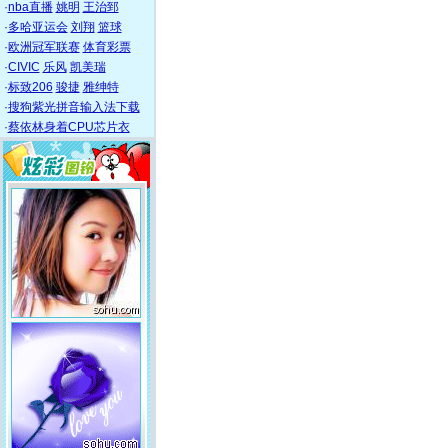
·
nba直播
姚明
王治郅
·
多哈亚运会
刘翔
篮球
·
欧洲冠军联赛
体育彩票
·
CIVIC
乐风
凯美瑞
·
标致206
骏捷
雅绅特
·
搜狗紫光拼音输入法下载
·
蔡依林身着CPU芯片衣