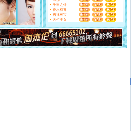
都要快乐噢!
千里之外
[圣诞节]
奉上一颗祝福的心,在这个特别的日子里,愿幸福,
香水有毒
如意,快乐,鲜花,一切美好的祝愿与你同在.圣诞快乐!
吉祥三宝
[元旦]
看到你我会触电；看不到你我要充电；没有你我会
天竺少女
断电。爱你是我职业，想你是我事业，抱你是我特长，吻
你是我专业！水晶之恋祝你新年快乐
[元旦]
如果上天让我许三个愿望，一是今生今世和你在一
起；二是再生再世和你在一起；三是三生三世和你不再分
离。水晶之恋祝你新年快乐
[元旦]
当我狠下心扭头离去那一刻，你在我身后无助地哭
泣，这痛楚让我明白我多么爱你。我转身抱住你：这猪不
卖了。水晶之恋祝你新年快乐。
[春节]
风柔雨润好月圆，半岛铁盒伴身边，每日尽显开心
颜！冬去春来似水如烟，劳碌人生需尽欢！听一曲轻歌，
道一声平安！新年吉祥万事如愿
[春节]
传说薰衣草有四片叶子：第一片叶子是信仰，第二
片叶子是希望，第三片叶子是爱情，第四片叶子是幸运。
送你一棵薰衣草，愿你新年快乐！