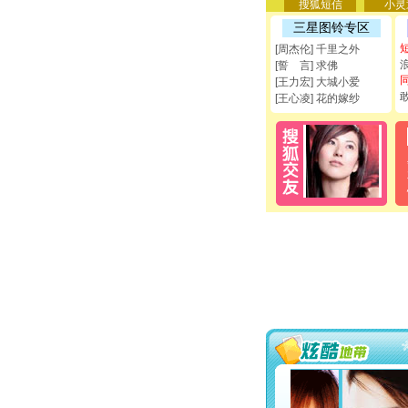
搜狐短信
小灵
三星图铃专区
[周杰伦] 千里之外
[誓 言] 求佛
[王力宏] 大城小爱
[王心凌] 花的嫁纱