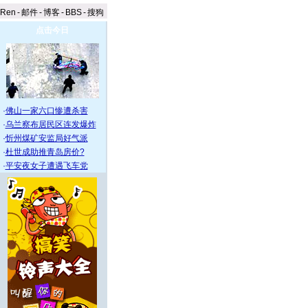
aRen
-
邮件
-
博客
-
BBS
-
搜狗
点击今日
·
佛山一家六口惨遭杀害
·
乌兰察布居民区连发爆炸
·
忻州煤矿安监局好气派
·
杜世成助推青岛房价?
·
平安夜女子遭遇飞车党