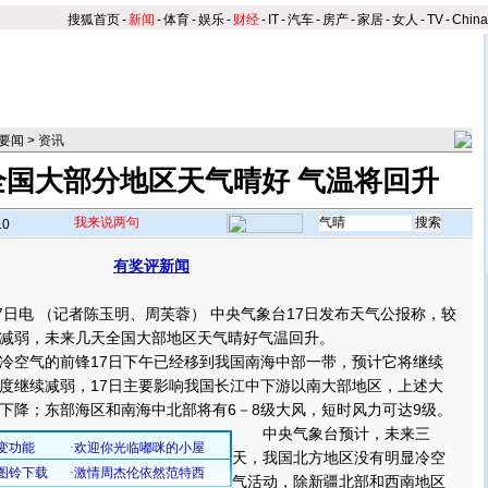
搜狐首页
-
新闻
-
体育
-
娱乐
-
财经
-
IT
-
汽车
-
房产
-
家居
-
女人
-
TV
-
Chin
要闻
>
资讯
全国大部分地区天气晴好 气温将回升
我来说两句
10
有奖评新闻
日电 （记者陈玉明、周芙蓉） 中央气象台17日发布天气公报称，较
减弱，未来几天全国大部地区天气晴好气温回升。
空气的前锋17日下午已经移到我国南海中部一带，预计它将继续
度继续减弱，17日主要影响我国长江中下游以南大部地区，上述大
下降；东部海区和南海中北部将有6－8级大风，短时风力可达9级。
中央气象台预计，未来三
天，我国北方地区没有明显冷空
气活动，除新疆北部和西南地区