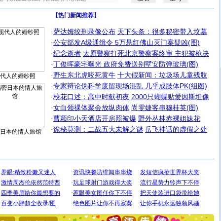
【热门新闻推荐】
·
萨达姆绞刑录像公布
天下头条：很多秘密带入坟墓
·
公安部发A级通缉令 5万悬红佛山灭门案疑凶(图)
·
纪念逝者
太原警察打死北京警察案终审 主犯被枪决
·
丁俊晖豪宅曝光 政府免费送别墅安防弹玻璃(图)
·
野生东北虎咬死黄牛
十大假新闻：垃圾场儿童残肢
代人的婚纱照
·
专家辩论伪科学废留现场混乱 几乎成肢体PK(组图)
·
校花口述：高中时献初夜
2000只蝴蝶贴爱因斯坦像
·
女白领祼体聚会放纵肉体
尚雯婕客串穆桂英(图)
·
曹颖印小天酒店开房照被爆
野外丛林赤裸姐妹花
·
诡秘莫测：二战五大未解之谜
岳飞神话的虚假之处
日本的情人旅馆
[圣诞节]
圣诞节到了，想想没什么送给你的，又不打算给
你太多，只有给你五千万：千万快乐！千万要健康！千万