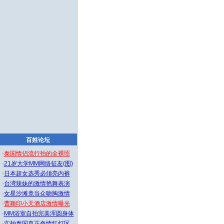
百姓论坛
·
泰国情侣流行拍的全裸照
·
21岁大学MM网络征友(图)
·
日本超女选秀必须亮内裤
·
台湾辣妹的激情艳舞表演
·
女星沙滩竟当众吻胸激情
·
曹颖印小天酒店激情曝光
·
MM浴室自拍完美浑圆身体
·
实拍泰国真正色情红灯区