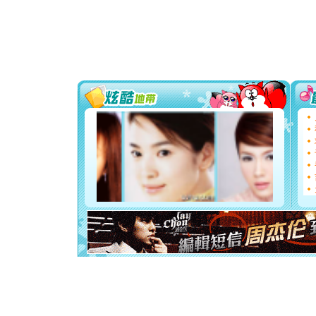
[春节]
风
颜！冬去
道一声平
[春节]
传
片叶子是
送你一棵
[圣诞节]
你太多，
要平安！
[圣诞节]
能正大光明
都要快乐噢
[圣诞节]
如意,快乐
[元旦]
看
断电。爱
你是我专
[元旦]
如
起；二是
离。水晶
[元旦]
当
泣，这痛
卖了。水
[春节]
风
颜！冬去
道一声平