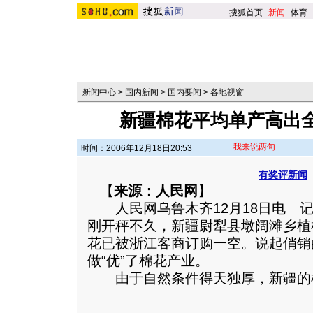
搜狐首页
-
新闻
-
体育
-
新闻中心
>
国内新闻
>
国内要闻
>
各地视窗
新疆棉花平均单产高出
我来说两句
时间：2006年12月18日20:53
有奖评新闻
【
来源：人民网
】
人民网乌鲁木齐12月18日电 记
刚开秤不久，新疆尉犁县墩阔滩乡植
花已被浙江客商订购一空。说起俏销
做“优”了棉花产业。
由于自然条件得天独厚，新疆的