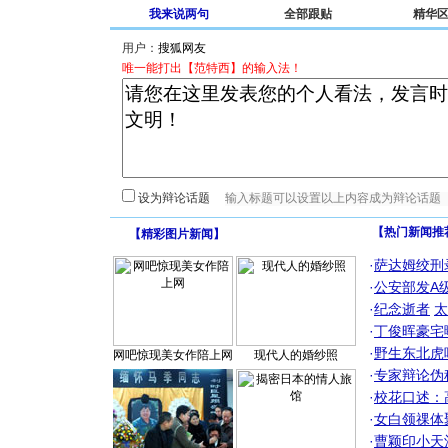
我来说两句
全部跟贴
精华
用户：
唯一能打出【范特西】的输入法！
设为辩论话题
【热门新闻推
【
精彩图片新闻
】
·
萨达姆绞刑
·
公安部发A
·
纪念逝者
太
·
丁俊晖豪宅
·
野生东北虎
网吧惊现美女作陪上网
现代人的婚纱照
·
专家辩论伪
·
校花口述：
·
女白领祼体
·
曹颖印小天