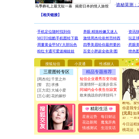
·
诡秘莫测：
马季葬礼上最无耻一幕
揭密日本的情人旅馆
【
相关链接
】
[圣诞节]
你太多，
要平安！
搜狐短信
小灵通
性感丽人
[圣诞节]
三星图铃专区
精品专题推荐
能正大光明
短信企业通秀百变功能
[周杰伦] 千里之外
都要快乐噢
浪漫情怀一起漫步音乐
[誓 言] 求佛
[圣诞节]
同城约会今夜告别寂寞
如意,快乐
[王力宏] 大城小爱
敢来挑战你的球技吗？
[元旦]
看
[王心凌] 花的嫁纱
断电。爱
你是我专
精彩生活
[元旦]
如
起；二是
星座运势
每日财运
离。水晶
花边新闻
魔鬼辞典
今日运程
[元旦]
当
情感测试
生活笑话
桃花运，
泣，这痛
卖了。水