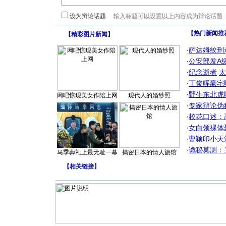
设为辩论话题
【热门新闻推
【
精彩图片新闻
】
·
萨达姆绞刑
·
公安部发A
·
纪念逝者
太
·
丁俊晖豪宅
·
野生东北虎
网吧惊现美女作陪上网
现代人的婚纱照
·
专家辩论伪
·
校花口述：
·
女白领祼体
·
曹颖印小天
·
诡秘莫测：
马季葬礼上最无耻一幕
揭密日本的情人旅馆
【
相关链接
】
[圣诞节]