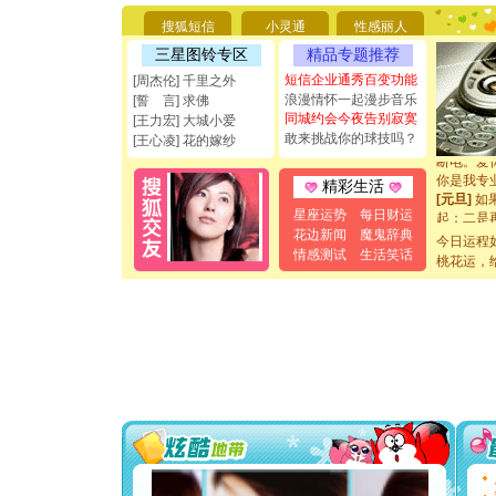
你太多，
要平安！
搜狐短信
小灵通
性感丽人
[圣诞节]
三星图铃专区
精品专题推荐
能正大光明
都要快乐噢
短信企业通秀百变功能
[周杰伦] 千里之外
[圣诞节]
浪漫情怀一起漫步音乐
[誓 言] 求佛
如意,快乐
同城约会今夜告别寂寞
[王力宏] 大城小爱
[元旦]
看
敢来挑战你的球技吗？
[王心凌] 花的嫁纱
断电。爱
你是我专
精彩生活
[元旦]
如
起；二是
星座运势
每日财运
离。水晶
花边新闻
魔鬼辞典
今日运程
[元旦]
当
情感测试
生活笑话
桃花运，
泣，这痛
卖了。水
[春节]
风
颜！冬去
道一声平
[春节]
传
片叶子是
送你一棵
[圣诞节]
你太多，
要平安！
[圣诞节]
能正大光明