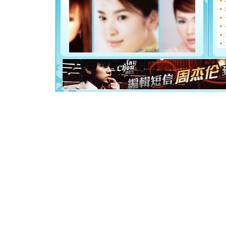
都要快乐噢
[圣诞节]
如意,快乐
[元旦]
看
断电。爱
你是我专
[元旦]
如
起；二是
离。水晶
[元旦]
当
泣，这痛
卖了。水
[春节]
风
颜！冬去
道一声平
[春节]
传
片叶子是
送你一棵