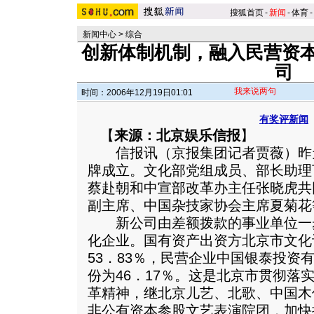
搜狐首页
-
新闻
-
体育
-
新闻中心
>
综合
创新体制机制，融入民营资本
司
我来说两句
时间：2006年12月19日01:01
有奖评新闻
【
来源：北京娱乐信报
】
信报讯（京报集团记者贾薇）昨
牌成立。文化部党组成员、部长助理
蔡赴朝和中宣部改革办主任张晓虎共
副主席、中国杂技家协会主席夏菊花
新公司由差额拨款的事业单位一
化企业。国有资产出资方北京市文化
53．83％，民营企业中国银泰投资有
份为46．17％。这是北京市贯彻落
革精神，继北京儿艺、北歌、中国木
非公有资本参股文艺表演院团，加快