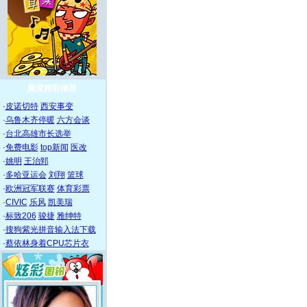
频道精彩推荐
·
皮诺切特
西安事变
·
乌鲁木齐停暖
六方会谈
·
台北高雄市长选举
·
免费电影
top新闻
医改
·
姚明
王治郅
·
多哈亚运会
刘翔
篮球
·
欧洲冠军联赛
体育彩票
·
CIVIC
乐风
凯美瑞
·
标致206
骏捷
雅绅特
·
搜狗紫光拼音输入法下载
·
蔡依林身着CPU芯片衣