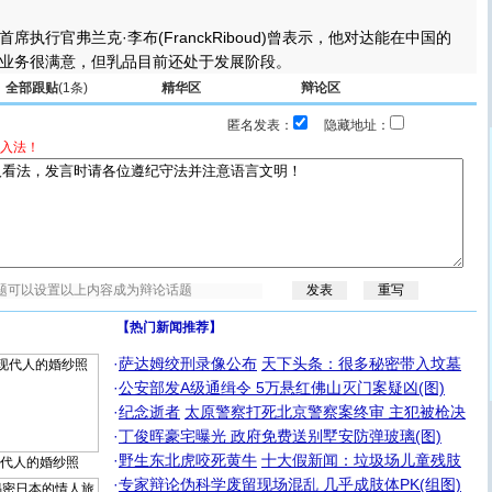
行官弗兰克·李布(FranckRiboud)曾表示，他对达能在中国的
业务很满意，但乳品目前还处于发展阶段。
全部跟贴
(1条)
精华区
辩论区
匿名发表：
隐藏地址：
入法！
【热门新闻推荐】
·
萨达姆绞刑录像公布
天下头条：很多秘密带入坟墓
·
公安部发A级通缉令 5万悬红佛山灭门案疑凶(图)
·
纪念逝者
太原警察打死北京警察案终审 主犯被枪决
·
丁俊晖豪宅曝光 政府免费送别墅安防弹玻璃(图)
·
野生东北虎咬死黄牛
十大假新闻：垃圾场儿童残肢
代人的婚纱照
·
专家辩论伪科学废留现场混乱 几乎成肢体PK(组图)