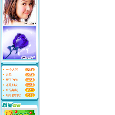
一个人哭
退后
断了的弦
还是朋友
水晶蜻蜓
唱给你的歌