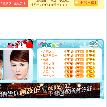
今日运程如何？财运、事业运、
泣，这痛楚让我明白我多么爱你。我转身抱住你：这猪不
情感测试
生活笑话
桃花运，给你详细道来！！！
卖了。水晶之恋祝你新年快乐。
[春节]
风柔雨润好月圆，半岛铁盒伴身边，每日尽显开心
颜！冬去春来似水如烟，劳碌人生需尽欢！听一曲轻歌，
道一声平安！新年吉祥万事如愿
[春节]
传说薰衣草有四片叶子：第一片叶子是信仰，第二
片叶子是希望，第三片叶子是爱情，第四片叶子是幸运。
送你一棵薰衣草，愿你新年快乐！
[圣诞节]
圣诞节到了，想想没什么送给你的，又不打算给
你太多，只有给你五千万：千万快乐！千万要健康！千万
要平安！千万要知足！千万不要忘记我！
[圣诞节]
不只这样的日子才会想起你,而是这样的日子才
能正大光明地骚扰你,告诉你,圣诞要快乐!新年要快乐!天天
月亮之上
都要快乐噢!
秋天不回来
[圣诞节]
奉上一颗祝福的心,在这个特别的日子里,愿幸福,
求佛
如意,快乐,鲜花,一切美好的祝愿与你同在.圣诞快乐!
千里之外
[元旦]
看到你我会触电；看不到你我要充电；没有你我会
香水有毒
断电。爱你是我职业，想你是我事业，抱你是我特长，吻
吉祥三宝
你是我专业！水晶之恋祝你新年快乐
天竺少女
[元旦]
如果上天让我许三个愿望，一是今生今世和你在一
起；二是再生再世和你在一起；三是三生三世和你不再分
离。水晶之恋祝你新年快乐
[元旦]
当我狠下心扭头离去那一刻，你在我身后无助地哭
泣，这痛楚让我明白我多么爱你。我转身抱住你：这猪不
卖了。水晶之恋祝你新年快乐。
[春节]
风柔雨润好月圆，半岛铁盒伴身边，每日尽显开心