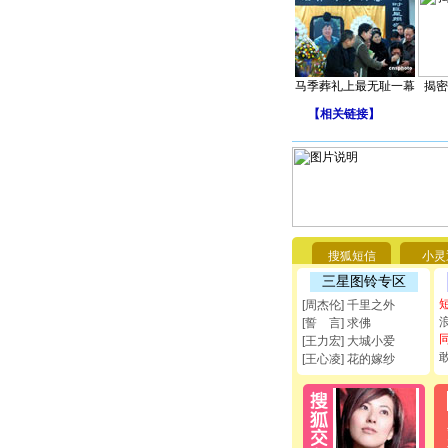
马季葬礼上最无耻一幕
揭密
【
相关链接
】
搜狐短信
小灵
三星图铃专区
[周杰伦] 千里之外
[誓 言] 求佛
[王力宏] 大城小爱
[王心凌] 花的嫁纱