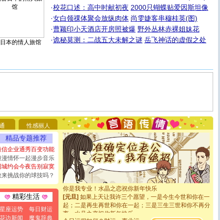
·
校花口述：高中时献初夜
2000只蝴蝶贴爱因斯坦像
·
女白领祼体聚会放纵肉体
尚雯婕客串穆桂英(图)
·
曹颖印小天酒店开房照被爆
野外丛林赤裸姐妹花
·
诡秘莫测：二战五大未解之谜
岳飞神话的虚假之处
日本的情人旅馆
[圣诞节]
圣诞节到了，想想没什么送给你的，又不打算给
你太多，只有给你五千万：千万快乐！千万要健康！千万
要平安！千万要知足！千万不要忘记我！
[圣诞节]
不只这样的日子才会想起你,而是这样的日子才
通
性感丽人
能正大光明地骚扰你,告诉你,圣诞要快乐!新年要快乐!天天
精品专题推荐
都要快乐噢!
短信企业通秀百变功能
[圣诞节]
奉上一颗祝福的心,在这个特别的日子里,愿幸福,
浪漫情怀一起漫步音乐
如意,快乐,鲜花,一切美好的祝愿与你同在.圣诞快乐!
同城约会今夜告别寂寞
[元旦]
看到你我会触电；看不到你我要充电；没有你我会
敢来挑战你的球技吗？
断电。爱你是我职业，想你是我事业，抱你是我特长，吻
你是我专业！水晶之恋祝你新年快乐
[元旦]
如果上天让我许三个愿望，一是今生今世和你在一
精彩生活
起；二是再生再世和你在一起；三是三生三世和你不再分
离。水晶之恋祝你新年快乐
星座运势
每日财运
[元旦]
当我狠下心扭头离去那一刻，你在我身后无助地哭
花边新闻
魔鬼辞典