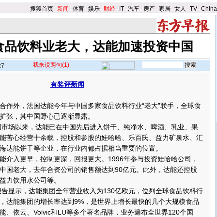
搜狐首页
-
新闻
-
体育
-
娱乐
-
财经
-
IT
-
汽车
-
房产
-
家居
-
女人
-
TV
-
Chin
食品饮料业老大，达能加速投资中国
我来说两句
(1)
27
有奖评新闻
】
作外，法国达能今年与中国多家食品饮料行业“老大”联手，全球食
扩张，其中国野心已逐渐显露。
国市场以来，达能已在中国先后进入饼干、纯净水、啤酒、乳业、果
能苦心经营十余载，控股和参股的娃哈哈、乐百氏、益力矿泉水、汇
海达能饼干等企业，在行业内都占据相当重要的位置。
介入更早，控制更深，回报更大。1996年参与投资娃哈哈公司，
中国老大，去年合资公司的销售额达到90亿元。此外，达能还控股
益力饮用水公司等。
告显示，达能集团全年营业收入为130亿欧元，位列全球食品饮料行
，达能集团的增长率达到9%，是世界上增长最快的几个大规模食品
、依云、Volvic和LU等多个著名品牌，业务遍布全世界120个国