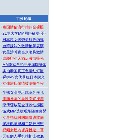
百姓论坛
·
泰国情侣流行拍的全裸照
·
21岁大学MM网络征友(图)
·
日本超女选秀必须亮内裤
·
台湾辣妹的激情艳舞表演
·
女星沙滩竟当众吻胸激情
·
曹颖印小天酒店激情曝光
·
MM浴室自拍完美浑圆身体
·
实拍泰国真正色情红灯区
·
裸拼AV女优翁红日本脱光
·
女孩旅店偷情被暗拍全程
·
半裸女高空玩跳伞乳横飞
·
用胸推拿的异性泰式按摩
·
李倩蓉放荡全裸照性感照
·
游戏MM选拔现场随便碰臀
·
女星拍戏时胸部惨遭蹂躏
·
老板电脑里和二奶开房照
·
视频女屋内裸身挑逗一幕
·
无耻病人手机拍护士裙底