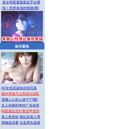
·
美女明星透视装近乎全裸
·
惊！世界各地的怪物(图)
娱乐基地
·
AV女优圣诞装自拍写真
·
国外球迷怎么恶搞火箭队
·
震撼人心的人体干尸[图]
·
女人内裤的奇特广告创意
·
明星最近流行黄金甲造型
·
美人鱼彩绘
朝比奈真人秀
·
宠物连连看
合金弹头游戏