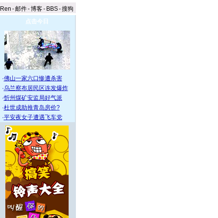
aRen
-
邮件
-
博客
-
BBS
-
搜狗
点击今日
·
佛山一家六口惨遭杀害
·
乌兰察布居民区连发爆炸
·
忻州煤矿安监局好气派
·
杜世成助推青岛房价?
·
平安夜女子遭遇飞车党