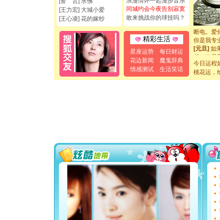
浪漫情怀一起漫步音乐
[誓 言] 求佛
[圣诞节]
同城约会今夜告别寂寞
[王力宏] 大城小爱
如意,快乐
敢来挑战你的球技吗？
[王心凌] 花的嫁纱
[元旦]
看
断电。爱
你是我专
精彩生活
[元旦]
如
星座运势
每日财运
起；二是
花边新闻
魔鬼辞典
离。水晶
今日运程
情感测试
生活笑话
[元旦]
当
桃花运，
泣，这痛
卖了。水
[春节]
风
颜！冬去
道一声平
[春节]
传
片叶子是
送你一棵
[圣诞节]
你太多，
要平安！
[圣诞节]
能正大光明
都要快乐噢
[圣诞节]
如意,快乐
[元旦]
看