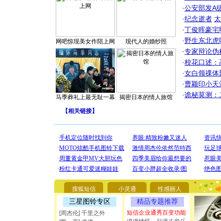
·
公安部发A
·
纪念逝者
太
·
丁俊晖豪宅
·
野生东北虎
网吧惊现美女作陪上网
现代人的婚纱照
·
专家辩论伪
·
校花口述：
·
女白领祼体
·
曹颖印小天
·
诡秘莫测：
马季葬礼上最无耻一幕
揭密日本的情人旅馆
【
相关链接
】
[圣诞节]
你太多，
搜狐短信
小灵通
性感丽人
要平安！
[圣诞节]
三星图铃专区
精品专题推荐
能正大光明
短信企业通秀百变功能
[周杰伦] 千里之外
都要快乐噢