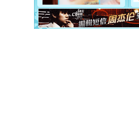
断电。爱
你是我专
[元旦]
如
起；二是
离。水晶
[元旦]
当
泣，这痛
卖了。水
[春节]
风
颜！冬去
道一声平
[春节]
传
片叶子是
送你一棵