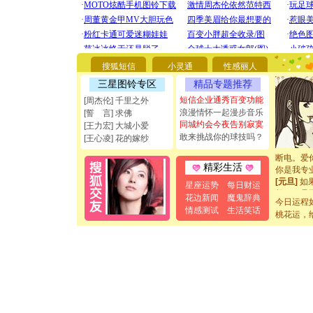
[圣诞节]
你太多，
搜狐短信
小灵通
性感丽人
要平安！
[圣诞节]
三星图铃专区
精品专题推荐
能正大光明
短信企业通秀百变功能
[周杰伦] 千里之外
都要快乐噢
浪漫情怀一起漫步音乐
[誓 言] 求佛
[圣诞节]
同城约会今夜告别寂寞
[王力宏] 大城小爱
如意,快乐
敢来挑战你的球技吗？
[王心凌] 花的嫁纱
[元旦]
看
断电。爱
你是我专
精彩生活
[元旦]
如
星座运势
每日财运
起；二是
花边新闻
魔鬼辞典
离。水晶
今日运程
情感测试
生活笑话
[元旦]
当
桃花运，
泣，这痛
卖了。水
[春节]
风
颜！冬去
道一声平
[春节]
传
片叶子是
送你一棵