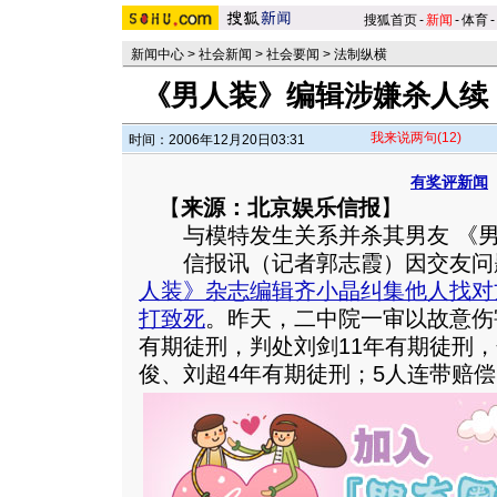
搜狐首页
-
新闻
-
体育
-
新闻中心
>
社会新闻
>
社会要闻
>
法制纵横
《男人装》编辑涉嫌杀人续 
我来说两句
(12)
时间：2006年12月20日03:31
有奖评新闻
【
来源：北京娱乐信报
】
与模特发生关系并杀其男友 《男
信报讯（记者郭志霞）因交友问
人装》杂志编辑齐小晶纠集他人找对
打致死
。昨天，二中院一审以故意伤
有期徒刑，判处刘剑11年有期徒刑
俊、刘超4年有期徒刑；5人连带赔偿