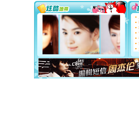
[圣诞节]
你太多，
要平安！
[圣诞节]
能正大光明
都要快乐噢
[圣诞节]
如意,快乐
[元旦]
看
断电。爱
你是我专
[元旦]
如
起；二是
离。水晶
[元旦]
当
泣，这痛
卖了。水
[春节]
风
颜！冬去
道一声平
[春节]
传
片叶子是
送你一棵