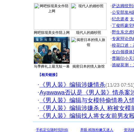
·
萨达姆绞刑
·
公安部发A
·
纪念逝者
太
·
丁俊晖豪宅
·
野生东北虎
网吧惊现美女作陪上网
现代人的婚纱照
·
专家辩论伪
·
校花口述：
·
女白领祼体
·
曹颖印小天
·
诡秘莫测：
马季葬礼上最无耻一幕
揭密日本的情人旅馆
【
相关链接
】
·
《男人装》编辑涉嫌情杀
(11/23 07:51
·
Ayawawa否认是《男人装》情杀案
·
《男人装》编辑与女模特偷情卷入情
·
《男人装》编辑涉嫌杀人 称被女模
·
《男人装》编辑找人将女友前男友殴