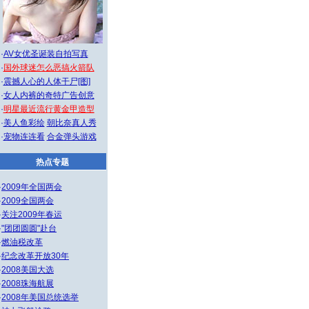
·
AV女优圣诞装自拍写真
·
国外球迷怎么恶搞火箭队
·
震撼人心的人体干尸[图]
·
女人内裤的奇特广告创意
·
明星最近流行黄金甲造型
·
美人鱼彩绘
朝比奈真人秀
·
宠物连连看
合金弹头游戏
热点专题
·
2009年全国两会
·
2009全国两会
·
关注2009年春运
·
"团团圆圆"赴台
·
燃油税改革
·
纪念改革开放30年
·
2008美国大选
·
2008珠海航展
·
2008年美国总统选举