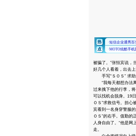
被骗了。”张恒宾说，
好几个人看着，出去上
手写“ＳＯＳ” 求助
“我每天都想办法离开
过来拽下他的行李，将
可以找机会脱身。19
ＯＳ”求救信号。担心
宾看到一名身穿警服的
ＯＳ”的右手。值勤的
人身自由了。“他是网
走。