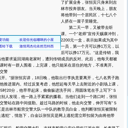
了扩展业务，张恒宾只身来到吉
林市投奔朋友。当天晚上，朋友
将他带到一个居民区，十七八个
人挤在一屋子里睡觉。
第二天一早，又被带去听
课。一个“老师”宣传天赐康冲剂，
2200元一盒，表示如果成为其中
一员，第一个月可以挣1万元，以
后可以挣17万元。“这是传销，我
当他要求返回湖南老家时，遭到传销成员的反对。此后，他每天都被
课时有一群人围着，上完课，他只能呆在居住的地方，不准离开。
交警
。”据张恒宾讲，18日晚，他取出行李执意要离开，七八名男子跑
他推进屋内。经过反复考虑，他想起每天早上去附近的小剧场上课，
日5时20分，他早早起床，偷偷躲进洗手间，用圆珠笔在手上写下“Ｓ
被别人发现，他一路上手紧紧的攥着。当他们走到一个路口时，张恒
交警站在路中间值勤。趁过马路的时候，他走向交警，伸开写有“Ｓ
正是吉林市船营交警大队一中队的教导员白金，他判断张恒宾被限制
上逃犯”，情急下，白金以张恒宾是网上逃犯需立即扣留为由将他带