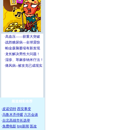
频道精彩推荐
·
皮诺切特
西安事变
·
乌鲁木齐停暖
六方会谈
·
台北高雄市长选举
·
免费电影
top新闻
医改