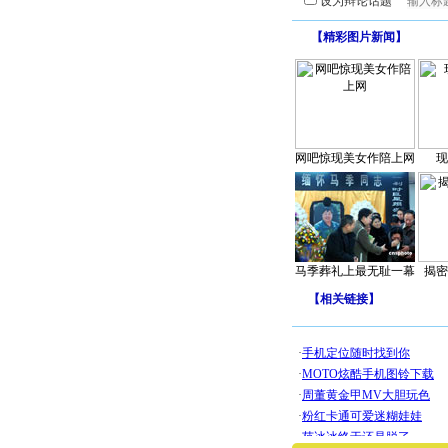
设为辩论话题
【
精彩图片新闻
】
网吧惊现美女作陪上网
现
马季葬礼上最无耻一幕
揭密
【
相关链接
】