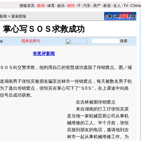
搜狐首页
-
新闻
-
体育
-
娱乐
-
财经
-
IT
-
汽车
-
房产
-
家居
-
女人
-
TV
-
Chin
新闻
>
潇湘晨报
掌心写ＳＯＳ求救成功
我来说两句
08
有奖评新闻
】
ＯＳ向交警求救，他利用自己的智慧成功逃脱了传销窝点。图／城
湖南男子张恒宾被朋友骗至吉林市一传销窝点，每天被数名男子轮
日，为了逃出传销窝点，张恒宾在掌心写下了“Ｓ0Ｓ”，在上课途中向路
信号后成功获救。
在吉林被困传销窝点
来自湖南的打工仔张恒宾原
是当地一家机械贸易公司从事机
械维修的工人。半个月前，张恒
宾接到朋友的电话，邀请他到吉
林市一起从事机械维修工作。为