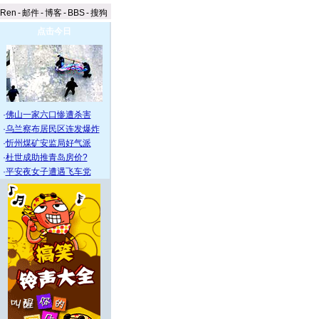
aRen
-
邮件
-
博客
-
BBS
-
搜狗
点击今日
·
佛山一家六口惨遭杀害
·
乌兰察布居民区连发爆炸
·
忻州煤矿安监局好气派
·
杜世成助推青岛房价?
·
平安夜女子遭遇飞车党