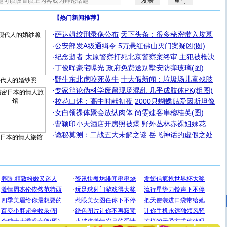
【热门新闻推荐】
·
萨达姆绞刑录像公布
天下头条：很多秘密带入坟墓
·
公安部发A级通缉令 5万悬红佛山灭门案疑凶(图)
·
纪念逝者
太原警察打死北京警察案终审 主犯被枪决
·
丁俊晖豪宅曝光 政府免费送别墅安防弹玻璃(图)
·
野生东北虎咬死黄牛
十大假新闻：垃圾场儿童残肢
代人的婚纱照
·
专家辩论伪科学废留现场混乱 几乎成肢体PK(组图)
·
校花口述：高中时献初夜
2000只蝴蝶贴爱因斯坦像
·
女白领祼体聚会放纵肉体
尚雯婕客串穆桂英(图)
·
曹颖印小天酒店开房照被爆
野外丛林赤裸姐妹花
·
诡秘莫测：二战五大未解之谜
岳飞神话的虚假之处
日本的情人旅馆
[圣诞节]
圣诞节到了，想想没什么送给你的，又不打算给
你太多，只有给你五千万：千万快乐！千万要健康！千万