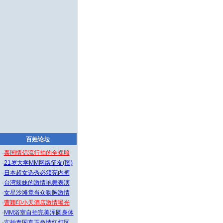
百姓论坛
·
泰国情侣流行拍的全裸照
·
21岁大学MM网络征友(图)
·
日本超女选秀必须亮内裤
·
台湾辣妹的激情艳舞表演
·
女星沙滩竟当众吻胸激情
·
曹颖印小天酒店激情曝光
·
MM浴室自拍完美浑圆身体
·
实拍泰国真正色情红灯区