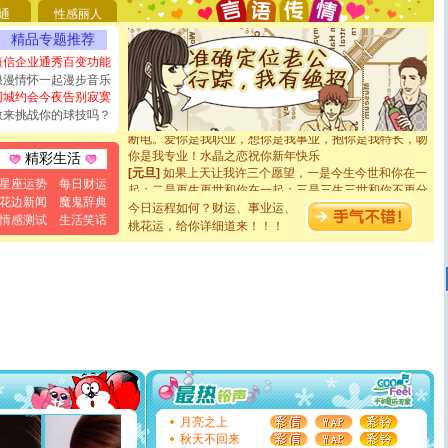
要平安！千万要知足！千万不要忘记我！
通
性感丽人
[圣诞节]
不只这样的日子才会想起你,而是这样的日子才
精品专题推荐
能正大光明地骚扰你,告诉你,圣诞要快乐!新年要快乐!天天
都要快乐噢!
短信企业通秀百变功能
[圣诞节]
奉上一颗祝福的心,在这个特别的日子里,愿幸福,
浪漫情怀一起漫步音乐
如意,快乐,鲜花,一切美好的祝愿与你同在.圣诞快乐!
同城约会今夜告别寂寞
[元旦]
看到你我会触电；看不到你我要充电；没有你我会
敢来挑战你的球技吗？
断电。爱你是我职业，想你是我事业，抱你是我特长，吻
你是我专业！水晶之恋祝你新年快乐
精彩生活
[元旦]
如果上天让我许三个愿望，一是今生今世和你在一
起；二是再生再世和你在一起；三是三生三世和你不再分
星座运势
每日财运
离。水晶之恋祝你新年快乐
花边新闻
魔鬼辞典
今日运程如何？财运、事业运、
[元旦]
当我狠下心扭头离去那一刻，你在我身后无助地哭
情感测试
生活笑话
桃花运，给你详细道来！！！
泣，这痛楚让我明白我多么爱你。我转身抱住你：这猪不
卖了。水晶之恋祝你新年快乐。
[春节]
风柔雨润好月圆，半岛铁盒伴身边，每日尽显开心
颜！冬去春来似水如烟，劳碌人生需尽欢！听一曲轻歌，
道一声平安！新年吉祥万事如愿
[春节]
传说薰衣草有四片叶子：第一片叶子是信仰，第二
片叶子是希望，第三片叶子是爱情，第四片叶子是幸运。
送你一棵薰衣草，愿你新年快乐！
[圣诞节]
圣诞节到了，想想没什么送给你的，又不打算给
你太多，只有给你五千万：千万快乐！千万要健康！千万
要平安！千万要知足！千万不要忘记我！
[圣诞节]
不只这样的日子才会想起你,而是这样的日子才
月亮之上
能正大光明地骚扰你,告诉你,圣诞要快乐!新年要快乐!天天
秋天不回来