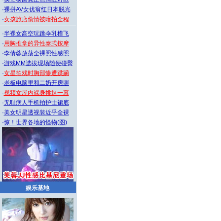
·
裸拼AV女优翁红日本脱光
·
女孩旅店偷情被暗拍全程
·
半裸女高空玩跳伞乳横飞
·
用胸推拿的异性泰式按摩
·
李倩蓉放荡全裸照性感照
·
游戏MM选拔现场随便碰臀
·
女星拍戏时胸部惨遭蹂躏
·
老板电脑里和二奶开房照
·
视频女屋内裸身挑逗一幕
·
无耻病人手机拍护士裙底
·
美女明星透视装近乎全裸
·
惊！世界各地的怪物(图)
娱乐基地