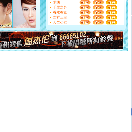
都要快乐噢!
求佛
[圣诞节]
奉上一颗祝福的心,在这个特别的日子里,愿幸福,
千里之外
如意,快乐,鲜花,一切美好的祝愿与你同在.圣诞快乐!
香水有毒
[元旦]
看到你我会触电；看不到你我要充电；没有你我会
吉祥三宝
断电。爱你是我职业，想你是我事业，抱你是我特长，吻
天竺少女
你是我专业！水晶之恋祝你新年快乐
[元旦]
如果上天让我许三个愿望，一是今生今世和你在一
起；二是再生再世和你在一起；三是三生三世和你不再分
离。水晶之恋祝你新年快乐
[元旦]
当我狠下心扭头离去那一刻，你在我身后无助地哭
泣，这痛楚让我明白我多么爱你。我转身抱住你：这猪不
卖了。水晶之恋祝你新年快乐。
[春节]
风柔雨润好月圆，半岛铁盒伴身边，每日尽显开心
颜！冬去春来似水如烟，劳碌人生需尽欢！听一曲轻歌，
道一声平安！新年吉祥万事如愿
[春节]
传说薰衣草有四片叶子：第一片叶子是信仰，第二
片叶子是希望，第三片叶子是爱情，第四片叶子是幸运。
送你一棵薰衣草，愿你新年快乐！