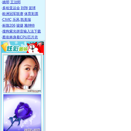
·
姚明
王治郅
·
多哈亚运会
刘翔
篮球
·
欧洲冠军联赛
体育彩票
·
CIVIC
乐风
凯美瑞
·
标致206
骏捷
雅绅特
·
搜狗紫光拼音输入法下载
·
蔡依林身着CPU芯片衣