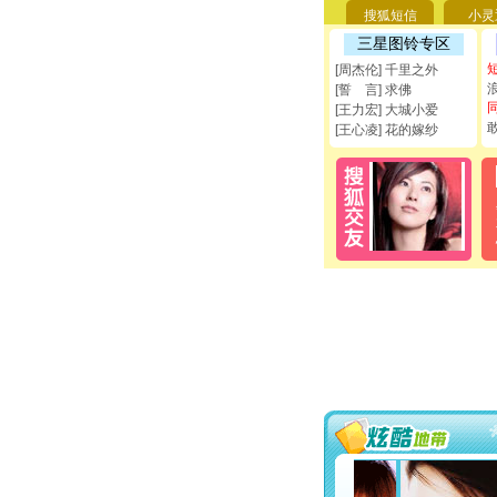
搜狐短信
小灵
三星图铃专区
[周杰伦] 千里之外
[誓 言] 求佛
[王力宏] 大城小爱
[王心凌] 花的嫁纱