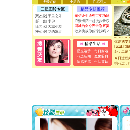
要平安！
搜狐短信
小灵通
性感丽人
[圣诞节]
三星图铃专区
精品专题推荐
能正大光明
都要快乐噢
短信企业通秀百变功能
[周杰伦] 千里之外
[圣诞节]
浪漫情怀一起漫步音乐
[誓 言] 求佛
如意,快乐
同城约会今夜告别寂寞
[王力宏] 大城小爱
[元旦]
看
敢来挑战你的球技吗？
[王心凌] 花的嫁纱
断电。爱
你是我专
精彩生活
[元旦]
如
起；二是
星座运势
每日财运
离。水晶
花边新闻
魔鬼辞典
今日运程
[元旦]
当
情感测试
生活笑话
桃花运，
泣，这痛
卖了。水
[春节]
风
颜！冬去
道一声平
[春节]
传
片叶子是
送你一棵
[圣诞节]
你太多，
要平安！
[圣诞节]
能正大光明
都要快乐噢