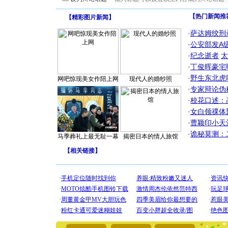
【热门新闻推
【
精彩图片新闻
】
·
萨达姆绞刑
·
公安部发A
·
纪念逝者
太
·
丁俊晖豪宅
·
野生东北虎
网吧惊现美女作陪上网
现代人的婚纱照
·
专家辩论伪
·
校花口述：
·
女白领祼体
·
曹颖印小天
·
诡秘莫测：
马季葬礼上最无耻一幕
揭密日本的情人旅馆
【
相关链接
】
[圣诞节]
你太多，