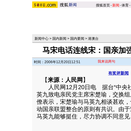
搜狐首页
-
新闻
-
体育
-
新闻中心
>
国内新闻
>
国内要闻
>
港澳台
马宋电话连线宋：国亲加
我来说两句
时间：2006年12月20日12:51
有奖评新闻
【
来源：人民网
】
人民网12月20日电 据台“中央
英九致电亲民党主席宋楚瑜，交换组
僚表示，宋楚瑜与马英九相谈甚欢，
动国亲联盟整合的原则有共识。由于
马英九能够挺住，尽力协调不同意见，