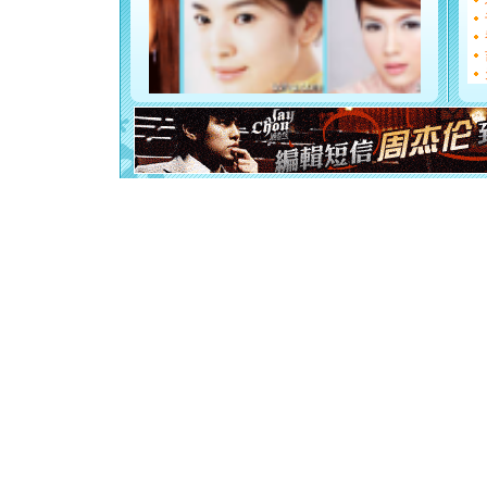
[圣诞节]
如意,快乐
[元旦]
看
断电。爱
你是我专
[元旦]
如
起；二是
离。水晶
[元旦]
当
泣，这痛
卖了。水
[春节]
风
颜！冬去
道一声平
[春节]
传
片叶子是
送你一棵