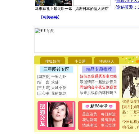
·
曹颖印小天
·
诡秘莫测：
马季葬礼上最无耻一幕
揭密日本的情人旅馆
【
相关链接
】
[圣诞节]
你太多，
要平安！
搜狐短信
小灵通
性感丽人
[圣诞节]
能正大光明
三星图铃专区
精品专题推荐
都要快乐噢
短信企业通秀百变功能
[周杰伦] 千里之外
[圣诞节]
浪漫情怀一起漫步音乐
[誓 言] 求佛
如意,快乐
同城约会今夜告别寂寞
[王力宏] 大城小爱
[元旦]
看
敢来挑战你的球技吗？
[王心凌] 花的嫁纱
断电。爱
你是我专
[元旦]
如
精彩生活
起；二是
星座运势
每日财运
离。水晶
花边新闻
魔鬼辞典
[元旦]
当
今日运程
情感测试
生活笑话
泣，这痛
桃花运，
卖了。水
[春节]
风