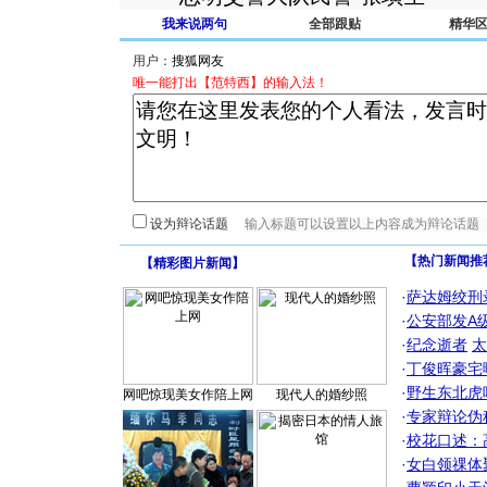
我来说两句
全部跟贴
精华
用户：
唯一能打出【范特西】的输入法！
设为辩论话题
【热门新闻推
【
精彩图片新闻
】
·
萨达姆绞刑
·
公安部发A
·
纪念逝者
太
·
丁俊晖豪宅
·
野生东北虎
网吧惊现美女作陪上网
现代人的婚纱照
·
专家辩论伪
·
校花口述：
·
女白领祼体