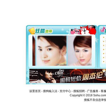
颜！冬去
道一声平
[春节]
传
片叶子是
送你一棵
[圣诞节]
你太多，
要平安！
[圣诞节]
能正大光明
都要快乐噢
[圣诞节]
如意,快乐
[元旦]
看
断电。爱
你是我专
[元旦]
如
起；二是
离。水晶
[元旦]
当
泣，这痛
卖了。水
[春节]
风
设置首页
-
搜狗输入法
-
支付中心
-
搜狐招聘
-
广告服务
-
客
颜！冬去
Copyright © 2018 Sohu.com I
道一声平
搜狐不良信息举
[春节]
传