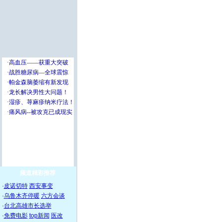
频道精彩推荐
·
皮诺切特
西安事变
·
乌鲁木齐停暖
六方会谈
·
台北高雄市长选举
·
免费电影
top新闻
医改