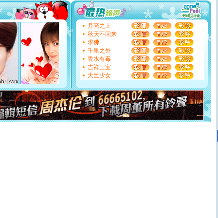
能正大光明地骚扰你,告诉你,圣诞要快乐!新年要快乐!天天
都要快乐噢!
[圣诞节]
奉上一颗祝福的心,在这个特别的日子里,愿幸福,
如意,快乐,鲜花,一切美好的祝愿与你同在.圣诞快乐!
月亮之上
[元旦]
看到你我会触电；看不到你我要充电；没有你我会
秋天不回来
断电。爱你是我职业，想你是我事业，抱你是我特长，吻
求佛
你是我专业！水晶之恋祝你新年快乐
千里之外
[元旦]
如果上天让我许三个愿望，一是今生今世和你在一
香水有毒
起；二是再生再世和你在一起；三是三生三世和你不再分
吉祥三宝
离。水晶之恋祝你新年快乐
天竺少女
[元旦]
当我狠下心扭头离去那一刻，你在我身后无助地哭
泣，这痛楚让我明白我多么爱你。我转身抱住你：这猪不
卖了。水晶之恋祝你新年快乐。
[春节]
风柔雨润好月圆，半岛铁盒伴身边，每日尽显开心
颜！冬去春来似水如烟，劳碌人生需尽欢！听一曲轻歌，
道一声平安！新年吉祥万事如愿
[春节]
传说薰衣草有四片叶子：第一片叶子是信仰，第二
片叶子是希望，第三片叶子是爱情，第四片叶子是幸运。
送你一棵薰衣草，愿你新年快乐！