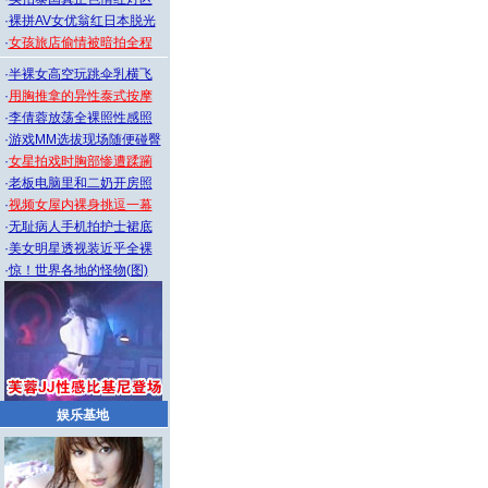
·
裸拼AV女优翁红日本脱光
·
女孩旅店偷情被暗拍全程
·
半裸女高空玩跳伞乳横飞
·
用胸推拿的异性泰式按摩
·
李倩蓉放荡全裸照性感照
·
游戏MM选拔现场随便碰臀
·
女星拍戏时胸部惨遭蹂躏
·
老板电脑里和二奶开房照
·
视频女屋内裸身挑逗一幕
·
无耻病人手机拍护士裙底
·
美女明星透视装近乎全裸
·
惊！世界各地的怪物(图)
娱乐基地