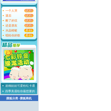
一个人哭
退后
断了的弦
还是朋友
水晶蜻蜓
唱给你的歌
迷糊娃娃可爱粉红卡通
四季美眉给你最想要的
搜狐分类
·
搜狐商机