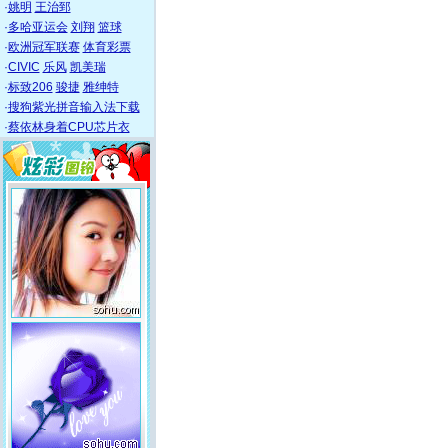
·
姚明
王治郅
·
多哈亚运会
刘翔
篮球
·
欧洲冠军联赛
体育彩票
·
CIVIC
乐风
凯美瑞
·
标致206
骏捷
雅绅特
·
搜狗紫光拼音输入法下载
·
蔡依林身着CPU芯片衣