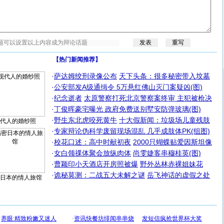
【热门新闻推荐】
·
萨达姆绞刑录像公布
天下头条：很多秘密带入坟墓
·
公安部发A级通缉令 5万悬红佛山灭门案疑凶(图)
·
纪念逝者
太原警察打死北京警察案终审 主犯被枪决
·
丁俊晖豪宅曝光 政府免费送别墅安防弹玻璃(图)
·
野生东北虎咬死黄牛
十大假新闻：垃圾场儿童残肢
代人的婚纱照
·
专家辩论伪科学废留现场混乱 几乎成肢体PK(组图)
·
校花口述：高中时献初夜
2000只蝴蝶贴爱因斯坦像
·
女白领祼体聚会放纵肉体
尚雯婕客串穆桂英(图)
·
曹颖印小天酒店开房照被爆
野外丛林赤裸姐妹花
·
诡秘莫测：二战五大未解之谜
岳飞神话的虚假之处
日本的情人旅馆
[圣诞节]
圣诞节到了，想想没什么送给你的，又不打算给