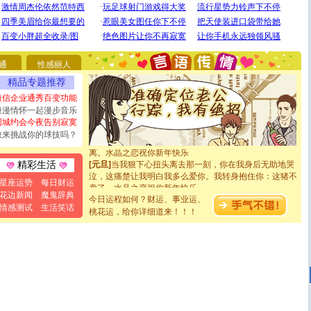
你太多，只有给你五千万：千万快乐！千万要健康！千万
要平安！千万要知足！千万不要忘记我！
[圣诞节]
不只这样的日子才会想起你,而是这样的日子才
能正大光明地骚扰你,告诉你,圣诞要快乐!新年要快乐!天天
都要快乐噢!
[圣诞节]
奉上一颗祝福的心,在这个特别的日子里,愿幸福,
通
性感丽人
如意,快乐,鲜花,一切美好的祝愿与你同在.圣诞快乐!
精品专题推荐
[元旦]
看到你我会触电；看不到你我要充电；没有你我会
短信企业通秀百变功能
断电。爱你是我职业，想你是我事业，抱你是我特长，吻
浪漫情怀一起漫步音乐
你是我专业！水晶之恋祝你新年快乐
同城约会今夜告别寂寞
[元旦]
如果上天让我许三个愿望，一是今生今世和你在一
起；二是再生再世和你在一起；三是三生三世和你不再分
敢来挑战你的球技吗？
离。水晶之恋祝你新年快乐
[元旦]
当我狠下心扭头离去那一刻，你在我身后无助地哭
精彩生活
泣，这痛楚让我明白我多么爱你。我转身抱住你：这猪不
卖了。水晶之恋祝你新年快乐。
星座运势
每日财运
[春节]
风柔雨润好月圆，半岛铁盒伴身边，每日尽显开心
花边新闻
魔鬼辞典
今日运程如何？财运、事业运、
颜！冬去春来似水如烟，劳碌人生需尽欢！听一曲轻歌，
情感测试
生活笑话
桃花运，给你详细道来！！！
道一声平安！新年吉祥万事如愿
[春节]
传说薰衣草有四片叶子：第一片叶子是信仰，第二
片叶子是希望，第三片叶子是爱情，第四片叶子是幸运。
送你一棵薰衣草，愿你新年快乐！
[圣诞节]
圣诞节到了，想想没什么送给你的，又不打算给
你太多，只有给你五千万：千万快乐！千万要健康！千万
要平安！千万要知足！千万不要忘记我！
[圣诞节]
不只这样的日子才会想起你,而是这样的日子才