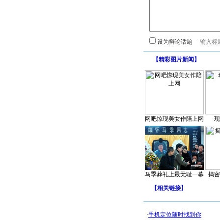
设为辩论话题
【
精彩图片新闻
】
网吧惊现美女作陪上网
现
马季葬礼上最无耻一幕
揭密
【
相关链接
】