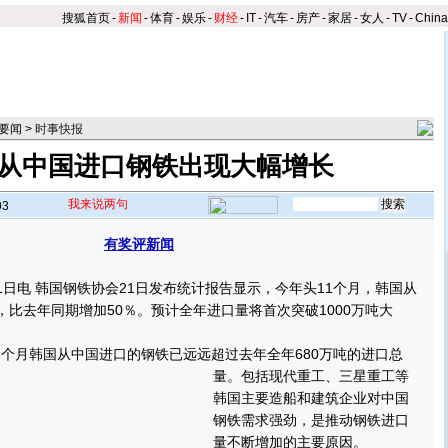
搜狐首页
-
新闻
-
体育
-
娱乐
-
财经
-
IT
-
汽车
-
房产
-
家居
-
女人
-
TV
-
Chin
要闻
>
时事快报
从中国进口钢铁出现大幅增长
我来说两句
03
有奖评新闻
日电 韩国钢铁协会21日发布统计报告显示，今年头11个月，韩国从
，比去年同期增加50％。预计全年进口量将首次突破1000万吨大
月韩国从中国进口的钢铁已远远超过去年全年680万吨的进口总
量。
包括现代重工、三星重工等
韩国主要造船和建筑企业对中国
钢铁需求强劲，是推动钢铁进口
量不断增加的主要原因。