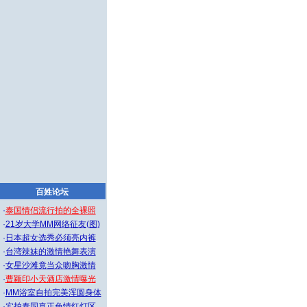
百姓论坛
·
泰国情侣流行拍的全裸照
·
21岁大学MM网络征友(图)
·
日本超女选秀必须亮内裤
·
台湾辣妹的激情艳舞表演
·
女星沙滩竟当众吻胸激情
·
曹颖印小天酒店激情曝光
·
MM浴室自拍完美浑圆身体
·
实拍泰国真正色情红灯区