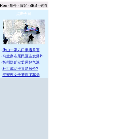
aRen
-
邮件
-
博客
-
BBS
-
搜狗
点击今日
·
佛山一家六口惨遭杀害
·
乌兰察布居民区连发爆炸
·
忻州煤矿安监局好气派
·
杜世成助推青岛房价?
·
平安夜女子遭遇飞车党