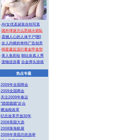
·
AV女优圣诞装自拍写真
·
国外球迷怎么恶搞火箭队
·
震撼人心的人体干尸[图]
·
女人内裤的奇特广告创意
·
明星最近流行黄金甲造型
·
美人鱼彩绘
朝比奈真人秀
·
宠物连连看
合金弹头游戏
热点专题
·
2009年全国两会
·
2009全国两会
·
关注2009年春运
·
"团团圆圆"赴台
·
燃油税改革
·
纪念改革开放30年
·
2008美国大选
·
2008珠海航展
·
2008年美国总统选举