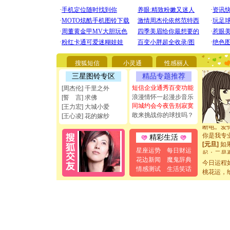
[圣诞节]
你太多，
要平安！
搜狐短信
小灵通
性感丽人
[圣诞节]
三星图铃专区
精品专题推荐
能正大光明
短信企业通秀百变功能
[周杰伦] 千里之外
都要快乐噢
浪漫情怀一起漫步音乐
[圣诞节]
[誓 言] 求佛
同城约会今夜告别寂寞
如意,快乐
[王力宏] 大城小爱
[元旦]
看
敢来挑战你的球技吗？
[王心凌] 花的嫁纱
断电。爱
你是我专
精彩生活
[元旦]
如
起；二是
星座运势
每日财运
离。水晶
花边新闻
魔鬼辞典
今日运程
[元旦]
当
情感测试
生活笑话
桃花运，
泣，这痛
卖了。水
[春节]
风
颜！冬去
道一声平
[春节]
传
片叶子是