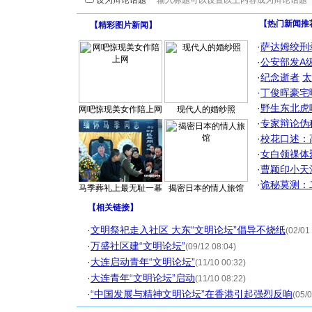
设为辩论话题
【热门新闻推
【
精彩图片新闻
】
·
萨达姆绞刑
·
公安部发A
·
纪念逝者
太
·
丁俊晖豪宅
·
野生东北虎
网吧惊现美女作陪上网
现代人的婚纱照
·
专家辩论伪
·
校花口述：
·
女白领祼体
·
曹颖印小天
·
诡秘莫测：
马季葬礼上最无耻一幕
揭密日本的情人旅馆
【
相关链接
】
·
文明祭祀走入社区 大东“文明论坛”倡导不烧纸
(02/01
·
万盛社区建“文明论坛”
(09/12 08:04)
·
大连启动青年“文明论坛”
(11/10 00:32)
·
大连青年“文明论坛”启动
(11/10 08:22)
·
“中国发展与精神文明论坛”在香港引起强烈反响
(05/