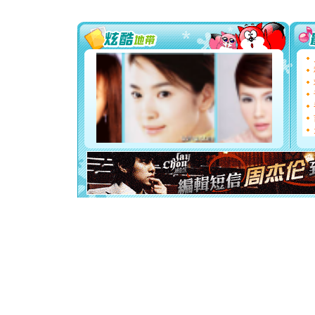
送你一棵
[圣诞节]
你太多，
要平安！
[圣诞节]
能正大光明
都要快乐噢
[圣诞节]
如意,快乐
[元旦]
看
断电。爱
你是我专
[元旦]
如
起；二是
离。水晶
[元旦]
当
泣，这痛
卖了。水
[春节]
风
颜！冬去
道一声平
[春节]
传
片叶子是
送你一棵