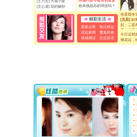
同城约会今夜告别寂寞
[王力宏] 大城小爱
[元旦]
看
敢来挑战你的球技吗？
[王心凌] 花的嫁纱
断电。爱
你是我专
[元旦]
如
精彩生活
起；二是
星座运势
每日财运
离。水晶
花边新闻
魔鬼辞典
[元旦]
当
今日运程
情感测试
生活笑话
泣，这痛
桃花运，
卖了。水
[春节]
风
颜！冬去
道一声平
[春节]
传
片叶子是
送你一棵
[圣诞节]
你太多，
要平安！
[圣诞节]
能正大光明
都要快乐噢
[圣诞节]
如意,快乐
[元旦]
看
断电。爱
你是我专