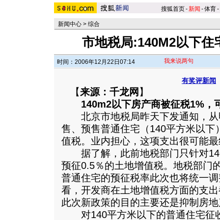
搜狐首页
-
新闻
-
体育
-
新闻中心
>
综合
市地税局:140M2以下
我来说两句
时间：2006年12月22日07:14
有奖评新闻
【
来源：千龙网
】
140m2以下房产商被征税1%
北京市地税局昨天下发通知，从
售、预售普通住宅（140平方米以下
值税。业内担心，这项支出很可能最
据了解，此前地税部门只针对14
预征0.5％的土地增值税。地税部门
普通住宅的预征税率此次也将统一调
看，开发商在土地增值税方面的支出
此次新政策的目的主要还是抑制房地
对140平方米以下的普通住宅征