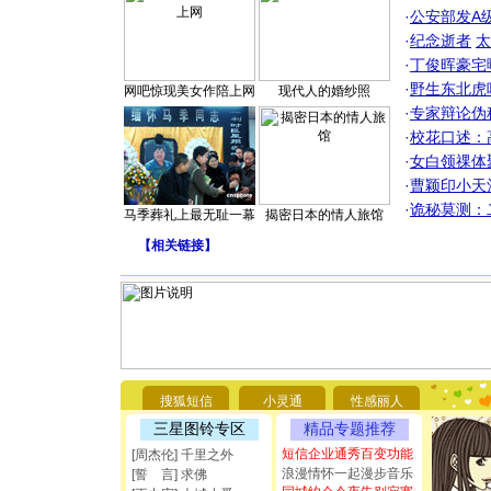
·
公安部发A
·
纪念逝者
太
·
丁俊晖豪宅
·
野生东北虎
网吧惊现美女作陪上网
现代人的婚纱照
·
专家辩论伪
·
校花口述：
·
女白领祼体
·
曹颖印小天
·
诡秘莫测：
马季葬礼上最无耻一幕
揭密日本的情人旅馆
【
相关链接
】
[圣诞节]
你太多，
要平安！
搜狐短信
小灵通
性感丽人
[圣诞节]
能正大光明
三星图铃专区
精品专题推荐
都要快乐噢
短信企业通秀百变功能
[周杰伦] 千里之外
[圣诞节]
浪漫情怀一起漫步音乐
[誓 言] 求佛
如意,快乐