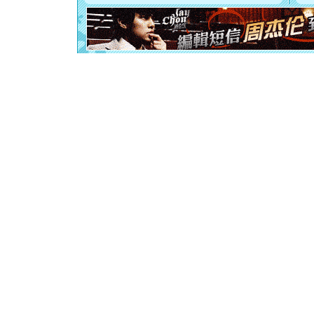
[元旦]
如
起；二是
离。水晶
[元旦]
当
泣，这痛
卖了。水
[春节]
风
颜！冬去
道一声平
[春节]
传
片叶子是
送你一棵