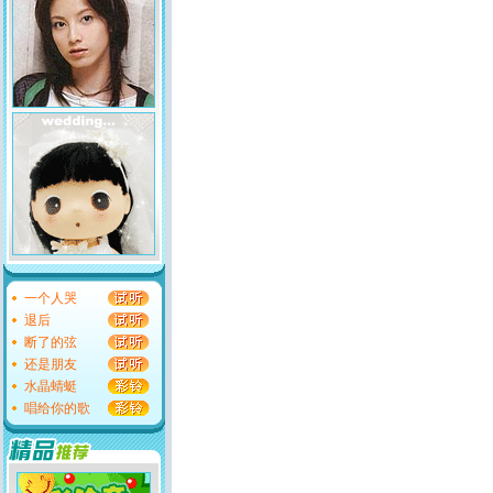
一个人哭
退后
断了的弦
还是朋友
水晶蜻蜓
唱给你的歌