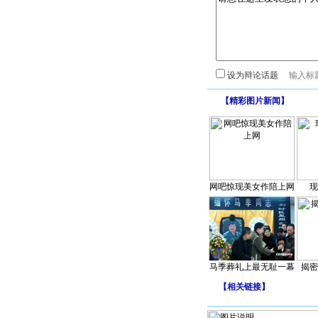
设为辩论话题
【
精彩图片新闻
】
网吧惊现美女作陪上网
现
马季葬礼上最无耻一幕
揭密
【
相关链接
】