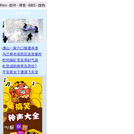
aRen
-
邮件
-
博客
-
BBS
-
搜狗
点击今日
·
佛山一家六口惨遭杀害
·
乌兰察布居民区连发爆炸
·
忻州煤矿安监局好气派
·
杜世成助推青岛房价?
·
平安夜女子遭遇飞车党