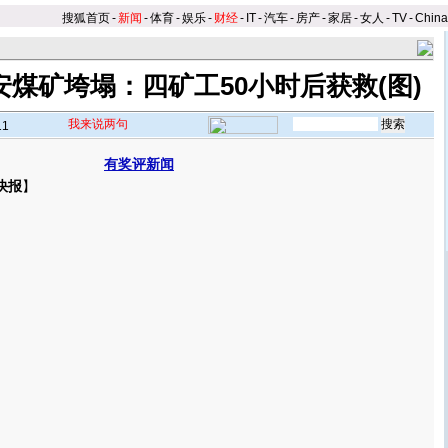
搜狐首页
-
新闻
-
体育
-
娱乐
-
财经
-
IT
-
汽车
-
房产
-
家居
-
女人
-
TV
-
Chin
煤矿垮塌：四矿工50小时后获救(图)
我来说两句
11
有奖评新闻
快报
】