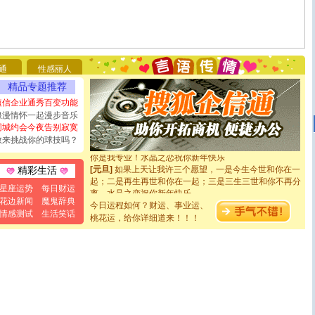
[圣诞节]
圣诞节到了，想想没什么送给你的，又不打算给
你太多，只有给你五千万：千万快乐！千万要健康！千万
要平安！千万要知足！千万不要忘记我！
通
性感丽人
[圣诞节]
不只这样的日子才会想起你,而是这样的日子才
能正大光明地骚扰你,告诉你,圣诞要快乐!新年要快乐!天天
精品专题推荐
都要快乐噢!
短信企业通秀百变功能
[圣诞节]
奉上一颗祝福的心,在这个特别的日子里,愿幸福,
浪漫情怀一起漫步音乐
如意,快乐,鲜花,一切美好的祝愿与你同在.圣诞快乐!
同城约会今夜告别寂寞
[元旦]
看到你我会触电；看不到你我要充电；没有你我会
敢来挑战你的球技吗？
断电。爱你是我职业，想你是我事业，抱你是我特长，吻
你是我专业！水晶之恋祝你新年快乐
[元旦]
如果上天让我许三个愿望，一是今生今世和你在一
精彩生活
起；二是再生再世和你在一起；三是三生三世和你不再分
星座运势
每日财运
离。水晶之恋祝你新年快乐
[元旦]
当我狠下心扭头离去那一刻，你在我身后无助地哭
花边新闻
魔鬼辞典
今日运程如何？财运、事业运、
泣，这痛楚让我明白我多么爱你。我转身抱住你：这猪不
情感测试
生活笑话
桃花运，给你详细道来！！！
卖了。水晶之恋祝你新年快乐。
[春节]
风柔雨润好月圆，半岛铁盒伴身边，每日尽显开心
颜！冬去春来似水如烟，劳碌人生需尽欢！听一曲轻歌，
道一声平安！新年吉祥万事如愿
[春节]
传说薰衣草有四片叶子：第一片叶子是信仰，第二
片叶子是希望，第三片叶子是爱情，第四片叶子是幸运。
送你一棵薰衣草，愿你新年快乐！
[圣诞节]
圣诞节到了，想想没什么送给你的，又不打算给