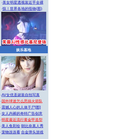
·
美女明星透视装近乎全裸
·
惊！世界各地的怪物(图)
娱乐基地
·
AV女优圣诞装自拍写真
·
国外球迷怎么恶搞火箭队
·
震撼人心的人体干尸[图]
·
女人内裤的奇特广告创意
·
明星最近流行黄金甲造型
·
美人鱼彩绘
朝比奈真人秀
·
宠物连连看
合金弹头游戏