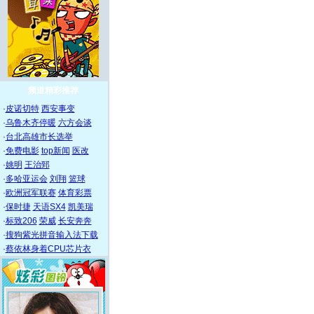
频道精彩推荐
·
皮诺切特
西安事变
·
乌鲁木齐停暖
六方会谈
·
台北高雄市长选举
·
免费电影
top新闻
医改
·
姚明
王治郅
·
多哈亚运会
刘翔
篮球
·
欧洲冠军联赛
体育彩票
·
保时捷
天语SX4
凯美瑞
·
标致206
荣威
长安奔奔
·
搜狗紫光拼音输入法下载
·
蔡依林身着CPU芯片衣