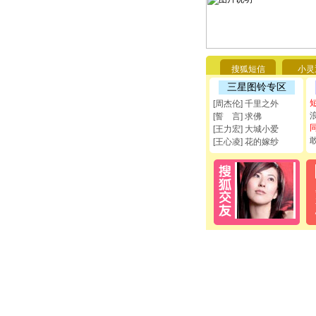
搜狐短信
小灵
三星图铃专区
[周杰伦] 千里之外
[誓 言] 求佛
[王力宏] 大城小爱
[王心凌] 花的嫁纱