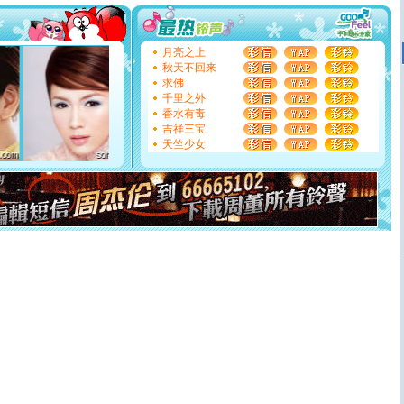
你太多，只有给你五千万：千万快乐！千万要健康！千万
要平安！千万要知足！千万不要忘记我！
[圣诞节]
不只这样的日子才会想起你,而是这样的日子才
能正大光明地骚扰你,告诉你,圣诞要快乐!新年要快乐!天天
月亮之上
都要快乐噢!
秋天不回来
[圣诞节]
奉上一颗祝福的心,在这个特别的日子里,愿幸福,
求佛
如意,快乐,鲜花,一切美好的祝愿与你同在.圣诞快乐!
千里之外
[元旦]
看到你我会触电；看不到你我要充电；没有你我会
香水有毒
断电。爱你是我职业，想你是我事业，抱你是我特长，吻
吉祥三宝
你是我专业！水晶之恋祝你新年快乐
天竺少女
[元旦]
如果上天让我许三个愿望，一是今生今世和你在一
起；二是再生再世和你在一起；三是三生三世和你不再分
离。水晶之恋祝你新年快乐
[元旦]
当我狠下心扭头离去那一刻，你在我身后无助地哭
泣，这痛楚让我明白我多么爱你。我转身抱住你：这猪不
卖了。水晶之恋祝你新年快乐。
[春节]
风柔雨润好月圆，半岛铁盒伴身边，每日尽显开心
颜！冬去春来似水如烟，劳碌人生需尽欢！听一曲轻歌，
道一声平安！新年吉祥万事如愿
[春节]
传说薰衣草有四片叶子：第一片叶子是信仰，第二
片叶子是希望，第三片叶子是爱情，第四片叶子是幸运。
送你一棵薰衣草，愿你新年快乐！