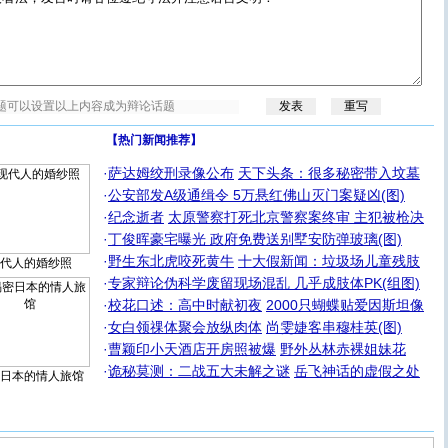
【热门新闻推荐】
·
萨达姆绞刑录像公布
天下头条：很多秘密带入坟墓
·
公安部发A级通缉令 5万悬红佛山灭门案疑凶(图)
·
纪念逝者
太原警察打死北京警察案终审 主犯被枪决
·
丁俊晖豪宅曝光 政府免费送别墅安防弹玻璃(图)
·
野生东北虎咬死黄牛
十大假新闻：垃圾场儿童残肢
代人的婚纱照
·
专家辩论伪科学废留现场混乱 几乎成肢体PK(组图)
·
校花口述：高中时献初夜
2000只蝴蝶贴爱因斯坦像
·
女白领祼体聚会放纵肉体
尚雯婕客串穆桂英(图)
·
曹颖印小天酒店开房照被爆
野外丛林赤裸姐妹花
·
诡秘莫测：二战五大未解之谜
岳飞神话的虚假之处
日本的情人旅馆