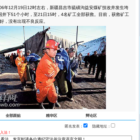
06年12月19日12时左右，新疆昌吉市硫磺沟益安煤矿技改井发生垮
困井下51个小时，至21日15时，4名矿工全部获救。目前，获救矿工
好，没有出现不良反应。
全部跟贴
精华区
辩论区
匿名发表：
隐藏地址：
入法！