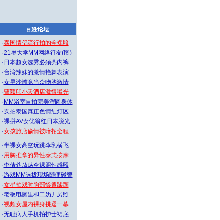
百姓论坛
·
泰国情侣流行拍的全裸照
·
21岁大学MM网络征友(图)
·
日本超女选秀必须亮内裤
·
台湾辣妹的激情艳舞表演
·
女星沙滩竟当众吻胸激情
·
曹颖印小天酒店激情曝光
·
MM浴室自拍完美浑圆身体
·
实拍泰国真正色情红灯区
·
裸拼AV女优翁红日本脱光
·
女孩旅店偷情被暗拍全程
·
半裸女高空玩跳伞乳横飞
·
用胸推拿的异性泰式按摩
·
李倩蓉放荡全裸照性感照
·
游戏MM选拔现场随便碰臀
·
女星拍戏时胸部惨遭蹂躏
·
老板电脑里和二奶开房照
·
视频女屋内裸身挑逗一幕
·
无耻病人手机拍护士裙底