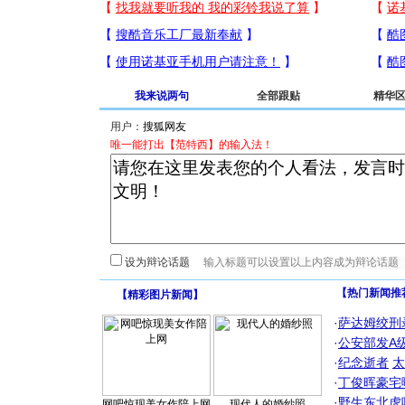
我来说两句
全部跟贴
精华
用户：
唯一能打出【范特西】的输入法！
设为辩论话题
【热门新闻推
【
精彩图片新闻
】
·
萨达姆绞刑
·
公安部发A
·
纪念逝者
太
·
丁俊晖豪宅
·
野生东北虎
网吧惊现美女作陪上网
现代人的婚纱照