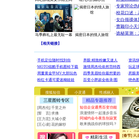
·
专家辩论伪
·
校花口述：
·
女白领祼体
·
曹颖印小天
·
诡秘莫测：
马季葬礼上最无耻一幕
揭密日本的情人旅馆
【
相关链接
】
[圣诞节]
你太多，
要平安！
[圣诞节]
能正大光明
都要快乐噢
[圣诞节]
如意,快乐
[元旦]
看
断电。爱
搜狐短信
小灵通
性感丽人
你是我专
三星图铃专区
精品专题推荐
[元旦]
如
起；二是
短信企业通秀百变功能
[周杰伦] 千里之外
离。水晶
浪漫情怀一起漫步音乐
[誓 言] 求佛
[元旦]
当
同城约会今夜告别寂寞
[王力宏] 大城小爱
泣，这痛
敢来挑战你的球技吗？
[王心凌] 花的嫁纱
卖了。水
[春节]
风
精彩生活
颜！冬去