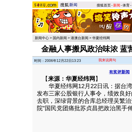
搜狐首页
-
新闻
-
体育
-
新闻中心
>
国内新闻
>
港澳台新闻
>
华夏经纬网
金融人事搬风政治味浓 蓝营
我来说两句
时间：2006年12月22日13:23
有奖评新闻
【
来源：华夏经纬网
】
华夏经纬网12月22日讯：据台湾
发布三家公股银行人事令，绩效良好
去职，深绿背景的合库总经理吴繁治
院”国民党团痛批苏贞昌把政治黑手