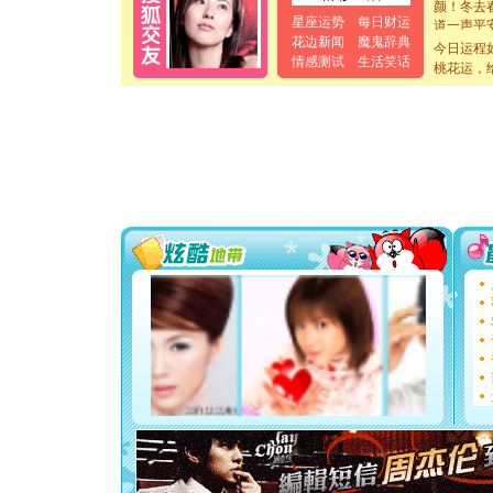
道一声平
星座运势
每日财运
[春节]
传
花边新闻
魔鬼辞典
今日运程
片叶子是
情感测试
生活笑话
桃花运，
送你一棵
[圣诞节]
你太多，
要平安！
[圣诞节]
能正大光明
都要快乐噢
[圣诞节]
如意,快乐
[元旦]
看
断电。爱
你是我专
[元旦]
如
起；二是
离。水晶
[元旦]
当
泣，这痛
卖了。水
[春节]
风
颜！冬去
道一声平
[春节]
传
片叶子是