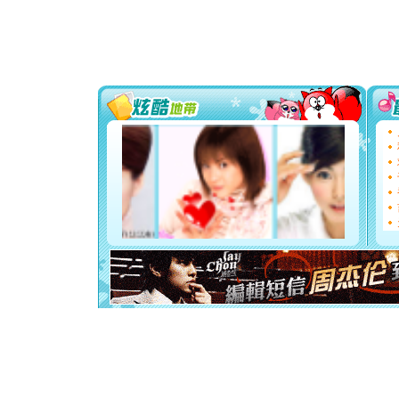
要平安！
[圣诞节]
能正大光明
都要快乐噢
[圣诞节]
如意,快乐
[元旦]
看
断电。爱
你是我专
[元旦]
如
起；二是
离。水晶
[元旦]
当
泣，这痛
卖了。水
[春节]
风
颜！冬去
道一声平
[春节]
传
片叶子是
送你一棵