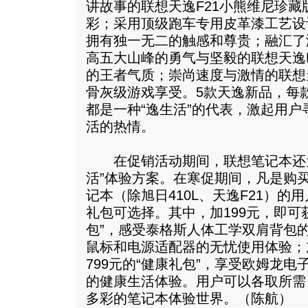
讲故事的联想天逸F21小熊维尼珍
彩；采用顶级跑车专用皮革漆工艺设
拥有独一无二的触感和尊贵；融汇了海
高五大山峰的勇气与坚毅的联想天逸
的王者气质；崇尚速度与激情的联想
骨灰级游戏享受。5款天逸新品，每
都是一种“逸生活”的代表，激起用户寻
活的热情。
在促销活动期间，联想笔记本还为
活”体验方案。在寒促期间，凡是购
记本（除旭日410L、天逸F21）的
礼包可选择。其中，加199元，即可获
包”，感受泰格斯人体工学双肩背包
鼠标和电源适配器的无忧使用体验；
799元的“健康礼包”，享受欧姆龙
的健康生活体验。用户可以各取所需
多彩的笔记本体验世界。（陈航）