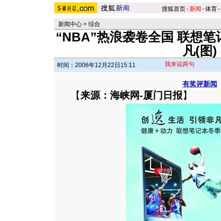
搜狐首页
-
新闻
-
体育
-
新闻中心
>
综合
“NBA”热浪袭卷全国 联想
凡(图)
我来说两句
时间：2006年12月22日15:11
有奖评新闻
【
来源：海峡网-厦门日报
】