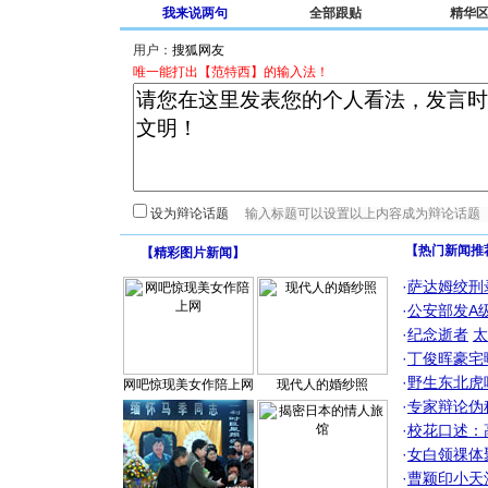
我来说两句
全部跟贴
精华
用户：
唯一能打出【范特西】的输入法！
设为辩论话题
【热门新闻推
【
精彩图片新闻
】
·
萨达姆绞刑
·
公安部发A
·
纪念逝者
太
·
丁俊晖豪宅
·
野生东北虎
网吧惊现美女作陪上网
现代人的婚纱照
·
专家辩论伪
·
校花口述：
·
女白领祼体
·
曹颖印小天