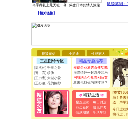
·
诡秘莫测：
马季葬礼上最无耻一幕
揭密日本的情人旅馆
[圣诞节]
你太多，
【
相关链接
】
要平安！
[圣诞节]
能正大光明
都要快乐噢
[圣诞节]
如意,快乐
[元旦]
看
断电。爱
搜狐短信
小灵通
性感丽人
你是我专
三星图铃专区
精品专题推荐
[元旦]
如
起；二是
短信企业通秀百变功能
[周杰伦] 千里之外
离。水晶
浪漫情怀一起漫步音乐
[誓 言] 求佛
[元旦]
当
同城约会今夜告别寂寞
[王力宏] 大城小爱
泣，这痛
敢来挑战你的球技吗？
[王心凌] 花的嫁纱
卖了。水
[春节]
风
精彩生活
颜！冬去
道一声平
星座运势
每日财运
[春节]
传
花边新闻
魔鬼辞典
今日运程
片叶子是
情感测试
生活笑话
桃花运，
送你一棵
[圣诞节]
你太多，