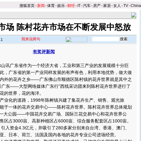
搜狐首页
-
新闻
-
体育
-
娱乐
-
财经
-
IT
-
汽车
-
房产
-
家居
-
女人
-
TV
-
Chin
市场 陈村花卉市场在不断发展中怒放
我来说两句
11
有奖评新闻
佛山讯广东省作为一个经济大省，工业和第三产业的发展规模十分巨
此，广东省的第一产业同样发展的有声有色，利用本地优势，做大做
内外的花卉之乡——广东佛山市顺德区陈村镇的花卉世界就是其中之
看广东——大型网络媒体广东行”西线采访团来到陈村花卉世界进行了
花的世界，花的海洋。
业化的道路，1998年陈树镇兴建了集花卉生产、销售、观光旅
能于一体的花卉交易中心——陈村花卉世界。陈村花卉世界总体规划
市场一大公园——中国花卉交易广场、国际兰花交易中心和花卉世界公
区占3000亩、高新种植区占6000亩、综合服务配套区占1000亩。
，引入资金4.3亿元，并吸引了280多家分别来自台湾、香港、澳门、
亚、日本、荷兰、法国及国内各地的花卉专业公司进场经营。