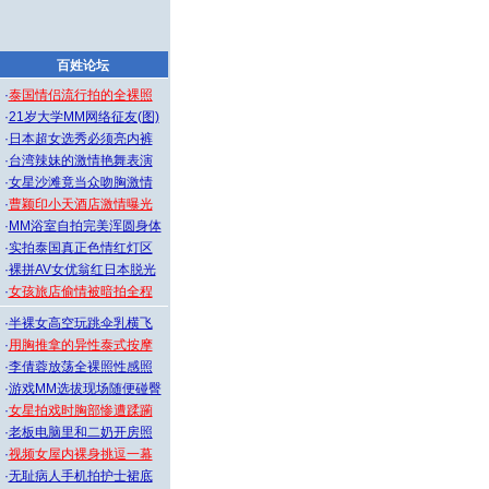
百姓论坛
·
泰国情侣流行拍的全裸照
·
21岁大学MM网络征友(图)
·
日本超女选秀必须亮内裤
·
台湾辣妹的激情艳舞表演
·
女星沙滩竟当众吻胸激情
·
曹颖印小天酒店激情曝光
·
MM浴室自拍完美浑圆身体
·
实拍泰国真正色情红灯区
·
裸拼AV女优翁红日本脱光
·
女孩旅店偷情被暗拍全程
·
半裸女高空玩跳伞乳横飞
·
用胸推拿的异性泰式按摩
·
李倩蓉放荡全裸照性感照
·
游戏MM选拔现场随便碰臀
·
女星拍戏时胸部惨遭蹂躏
·
老板电脑里和二奶开房照
·
视频女屋内裸身挑逗一幕
·
无耻病人手机拍护士裙底