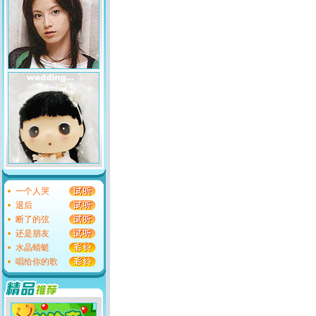
一个人哭
退后
断了的弦
还是朋友
水晶蜻蜓
唱给你的歌