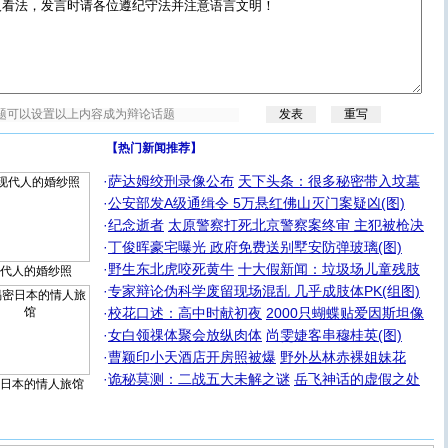
【热门新闻推荐】
·
萨达姆绞刑录像公布
天下头条：很多秘密带入坟墓
·
公安部发A级通缉令 5万悬红佛山灭门案疑凶(图)
·
纪念逝者
太原警察打死北京警察案终审 主犯被枪决
·
丁俊晖豪宅曝光 政府免费送别墅安防弹玻璃(图)
·
野生东北虎咬死黄牛
十大假新闻：垃圾场儿童残肢
代人的婚纱照
·
专家辩论伪科学废留现场混乱 几乎成肢体PK(组图)
·
校花口述：高中时献初夜
2000只蝴蝶贴爱因斯坦像
·
女白领祼体聚会放纵肉体
尚雯婕客串穆桂英(图)
·
曹颖印小天酒店开房照被爆
野外丛林赤裸姐妹花
·
诡秘莫测：二战五大未解之谜
岳飞神话的虚假之处
日本的情人旅馆