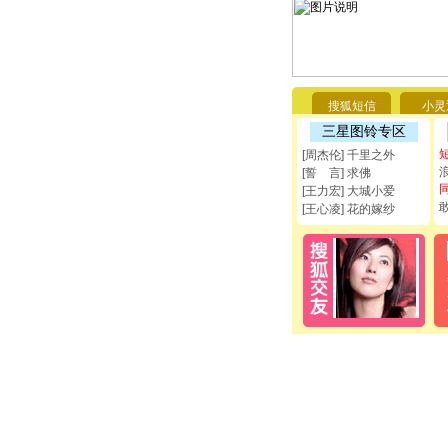
搜狐短信
小灵
三星图铃专区
[周杰伦] 千里之外
[誓 言] 求佛
[王力宏] 大城小爱
[王心凌] 花的嫁纱