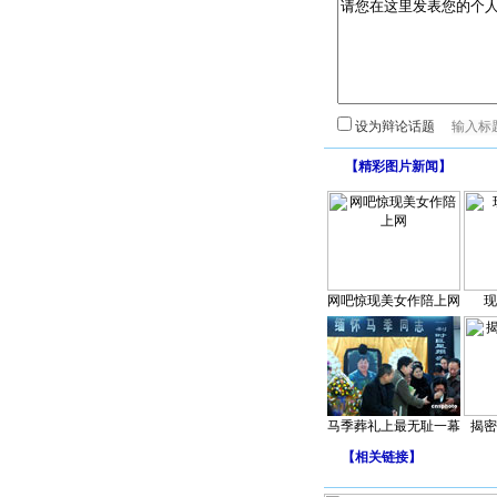
设为辩论话题
【
精彩图片新闻
】
网吧惊现美女作陪上网
现
马季葬礼上最无耻一幕
揭密
【
相关链接
】