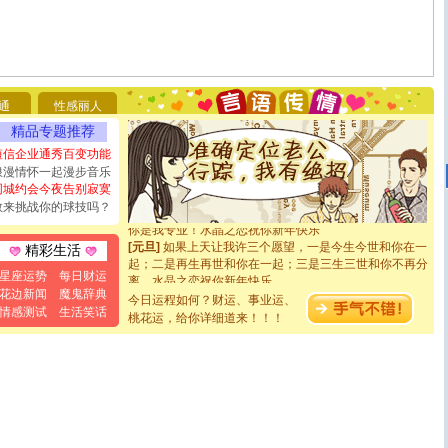
[圣诞节]
圣诞节到了，想想没什么送给你的，又不打算给
你太多，只有给你五千万：千万快乐！千万要健康！千万
要平安！千万要知足！千万不要忘记我！
[圣诞节]
不只这样的日子才会想起你,而是这样的日子才
通
性感丽人
能正大光明地骚扰你,告诉你,圣诞要快乐!新年要快乐!天天
精品专题推荐
都要快乐噢!
[圣诞节]
奉上一颗祝福的心,在这个特别的日子里,愿幸福,
短信企业通秀百变功能
如意,快乐,鲜花,一切美好的祝愿与你同在.圣诞快乐!
浪漫情怀一起漫步音乐
[元旦]
看到你我会触电；看不到你我要充电；没有你我会
同城约会今夜告别寂寞
断电。爱你是我职业，想你是我事业，抱你是我特长，吻
敢来挑战你的球技吗？
你是我专业！水晶之恋祝你新年快乐
[元旦]
如果上天让我许三个愿望，一是今生今世和你在一
精彩生活
起；二是再生再世和你在一起；三是三生三世和你不再分
离。水晶之恋祝你新年快乐
星座运势
每日财运
[元旦]
当我狠下心扭头离去那一刻，你在我身后无助地哭
花边新闻
魔鬼辞典
今日运程如何？财运、事业运、
泣，这痛楚让我明白我多么爱你。我转身抱住你：这猪不
情感测试
生活笑话
桃花运，给你详细道来！！！
卖了。水晶之恋祝你新年快乐。
[春节]
风柔雨润好月圆，半岛铁盒伴身边，每日尽显开心
颜！冬去春来似水如烟，劳碌人生需尽欢！听一曲轻歌，
道一声平安！新年吉祥万事如愿
[春节]
传说薰衣草有四片叶子：第一片叶子是信仰，第二
片叶子是希望，第三片叶子是爱情，第四片叶子是幸运。
送你一棵薰衣草，愿你新年快乐！
[圣诞节]
圣诞节到了，想想没什么送给你的，又不打算给