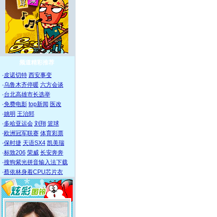
频道精彩推荐
·
皮诺切特
西安事变
·
乌鲁木齐停暖
六方会谈
·
台北高雄市长选举
·
免费电影
top新闻
医改
·
姚明
王治郅
·
多哈亚运会
刘翔
篮球
·
欧洲冠军联赛
体育彩票
·
保时捷
天语SX4
凯美瑞
·
标致206
荣威
长安奔奔
·
搜狗紫光拼音输入法下载
·
蔡依林身着CPU芯片衣