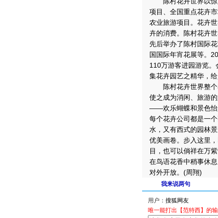
陈村花卉世界以惊人
项目、全国重点花卉市
农业旅游项目。花卉世
卉的消费。陈村花卉世
先后举办了陈村国际花
国国际年宵花展等。20
110万游客进园游览
集花卉园艺之精华，给
陈村花卉世界整个布
使之成为消闲、旅游的
——欢乐蝴蝶和景色怡
每个花卉公司都是一个
水，又有西式的园林景
优美画卷。步入这里，
目，也可以倘祥在万紫
在鸟语花香中稍事休息
对外开放。(周翔)
我来说两句
用户：
唯一能打出【范特西】的输