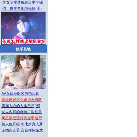
·
美女明星透视装近乎全裸
·
惊！世界各地的怪物(图)
娱乐基地
·
AV女优圣诞装自拍写真
·
国外球迷怎么恶搞火箭队
·
震撼人心的人体干尸[图]
·
女人内裤的奇特广告创意
·
明星最近流行黄金甲造型
·
美人鱼彩绘
朝比奈真人秀
·
宠物连连看
合金弹头游戏