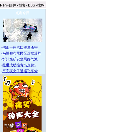
aRen
-
邮件
-
博客
-
BBS
-
搜狗
点击今日
·
佛山一家六口惨遭杀害
·
乌兰察布居民区连发爆炸
·
忻州煤矿安监局好气派
·
杜世成助推青岛房价?
·
平安夜女子遭遇飞车党