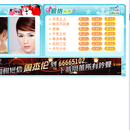
你太多，只有给你五千万：千万快乐！千万要健康！千万
要平安！千万要知足！千万不要忘记我！
[圣诞节]
不只这样的日子才会想起你,而是这样的日子才
能正大光明地骚扰你,告诉你,圣诞要快乐!新年要快乐!天天
月亮之上
都要快乐噢!
秋天不回来
[圣诞节]
奉上一颗祝福的心,在这个特别的日子里,愿幸福,
求佛
如意,快乐,鲜花,一切美好的祝愿与你同在.圣诞快乐!
千里之外
[元旦]
看到你我会触电；看不到你我要充电；没有你我会
香水有毒
断电。爱你是我职业，想你是我事业，抱你是我特长，吻
吉祥三宝
你是我专业！水晶之恋祝你新年快乐
天竺少女
[元旦]
如果上天让我许三个愿望，一是今生今世和你在一
起；二是再生再世和你在一起；三是三生三世和你不再分
离。水晶之恋祝你新年快乐
[元旦]
当我狠下心扭头离去那一刻，你在我身后无助地哭
泣，这痛楚让我明白我多么爱你。我转身抱住你：这猪不
卖了。水晶之恋祝你新年快乐。
[春节]
风柔雨润好月圆，半岛铁盒伴身边，每日尽显开心
颜！冬去春来似水如烟，劳碌人生需尽欢！听一曲轻歌，
道一声平安！新年吉祥万事如愿
[春节]
传说薰衣草有四片叶子：第一片叶子是信仰，第二
片叶子是希望，第三片叶子是爱情，第四片叶子是幸运。
送你一棵薰衣草，愿你新年快乐！