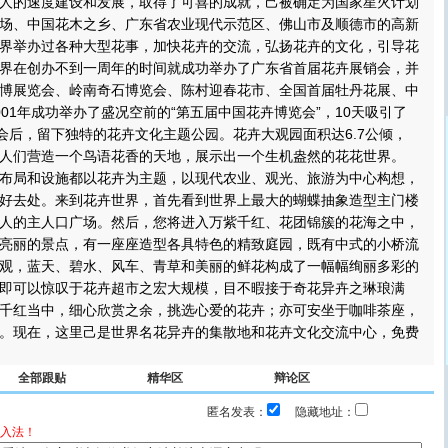
的速度建设和发展，取得了可喜的成就，己被确定为国家星火计划
场、中国花木之乡、广东省农业现代示范区、佛山市及顺德市的高新
界举办过各种大型花事，加快花卉的交流，弘扬花卉的文化，引导花
界在创办不到一周年的时间就成功举办了广东省首届花卉展销会，并
博展览会、岭南奇石博览会、陈村迎春花市、全国首届牡丹花展、中
01年成功举办了盛况空前的“第五届中国花卉博览会”，10天吸引了
。会后，留下独特的花卉文化主题公园。花卉大观园面积达6.7公倾，
人们营造一个鸟语花香的天地，展示出一个生机盎然的花花世界。
局和设施都以花卉为主题，以现代农业、观光、旅游为中心构想，
好去处。来到花卉世界，首先看到世界上最大的蝴蝶抽象造型主门楼
人的主人口广场。然后，您将进入万紫千红、花团锦簇的花海之中，
亮丽的景点，有一座座造型各具特色的精致庭园，既有中式的小桥流
观，蓝天、碧水、风车、青草和美丽的鲜花构成了一幅幅绚丽多彩的
即可以惊叹于花卉超市之宏大规模，目不暇接于奇花异卉之琳琅满
千红当中，细心欣赏之余，挑选心爱的花卉；亦可安坐于咖啡茶座，
。现在，这里己是世界名花异卉的集散地和花卉文化交流中心，免费
全部跟贴
精华区
辩论区
匿名发表：
隐藏地址：
入法！