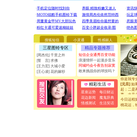
[圣诞节]
你太多，
要平安！
[圣诞节]
搜狐短信
小灵通
性感丽人
能正大光明
三星图铃专区
精品专题推荐
都要快乐噢
短信企业通秀百变功能
[周杰伦] 千里之外
[圣诞节]
浪漫情怀一起漫步音乐
[誓 言] 求佛
如意,快乐
同城约会今夜告别寂寞
[元旦]
看
[王力宏] 大城小爱
敢来挑战你的球技吗？
断电。爱
[王心凌] 花的嫁纱
你是我专
[元旦]
如
精彩生活
起；二是
离。水晶
星座运势
每日财运
[元旦]
当
花边新闻
魔鬼辞典
今日运程
泣，这痛
情感测试
生活笑话
桃花运，
卖了。水
[春节]
风
颜！冬去
道一声平
[春节]
传
片叶子是