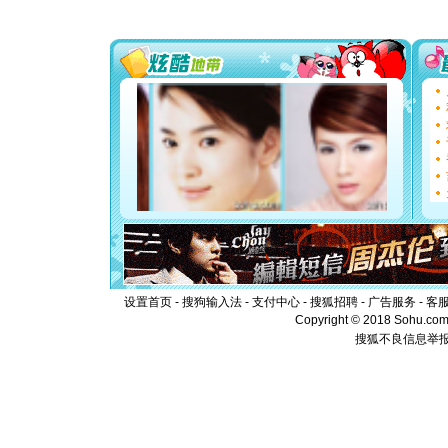
送你一棵
[圣诞节]
你太多，
要平安！
[圣诞节]
能正大光明
都要快乐噢
[圣诞节]
如意,快乐
[元旦]
看
断电。爱
你是我专
[元旦]
如
起；二是
离。水晶
[元旦]
当
泣，这痛
卖了。水
设置首页
-
搜狗输入法
-
支付中心
-
搜狐招聘
-
广告服务
-
客
[春节]
风
Copyright © 2018 Sohu.com I
颜！冬去
搜狐不良信息举
道一声平
[春节]
传
片叶子是
送你一棵