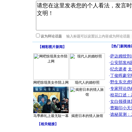
设为辩论话题
【热门新闻推
【
精彩图片新闻
】
·
萨达姆绞刑
·
公安部发A
·
纪念逝者
太
·
丁俊晖豪宅
·
野生东北虎
网吧惊现美女作陪上网
现代人的婚纱照
·
专家辩论伪
·
校花口述：
·
女白领祼体
·
曹颖印小天
·
诡秘莫测：
马季葬礼上最无耻一幕
揭密日本的情人旅馆
【
相关链接
】