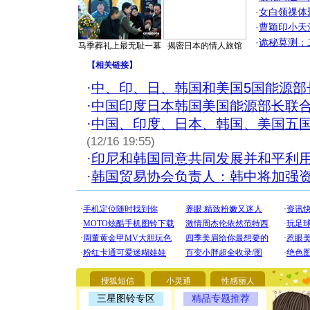
·
女白领祼体
·
曹颖印小天
·
诡秘莫测：
马季葬礼上最无耻一幕
揭密日本的情人旅馆
【
相关链接
】
·
中、印、日、韩国和美国5国能源部
·
中国印度日本韩国美国能源部长联合
·
中国、印度、日本、韩国、美国五国
(12/16 19:55)
·
印尼和韩国同意共同发展并和平利
·
韩国贸易协会负责人：韩中将加强
[圣诞节]
你太多，
要平安！
[圣诞节]
能正大光明
都要快乐噢
[圣诞节]
搜狐短信
小灵通
性感丽人
如意,快乐
三星图铃专区
精品专题推荐
[元旦]
看