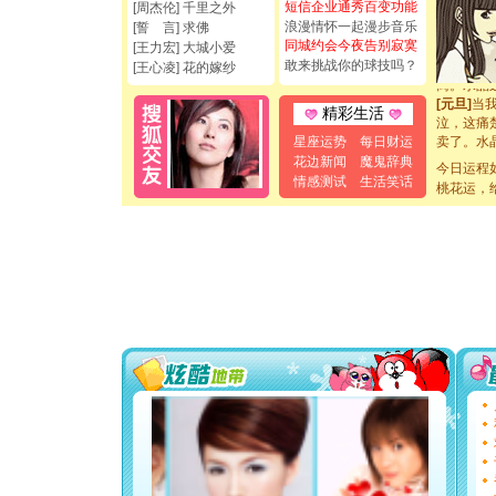
断电。爱
短信企业通秀百变功能
[周杰伦] 千里之外
你是我专
浪漫情怀一起漫步音乐
[誓 言] 求佛
[元旦]
如
同城约会今夜告别寂寞
[王力宏] 大城小爱
起；二是
敢来挑战你的球技吗？
[王心凌] 花的嫁纱
离。水晶
[元旦]
当
精彩生活
泣，这痛
卖了。水
星座运势
每日财运
[春节]
风
花边新闻
魔鬼辞典
今日运程
颜！冬去
情感测试
生活笑话
桃花运，
道一声平
[春节]
传
片叶子是
送你一棵
[圣诞节]
你太多，
要平安！
[圣诞节]
能正大光明
都要快乐噢
[圣诞节]
如意,快乐
[元旦]
看
断电。爱
你是我专
[元旦]
如
起；二是