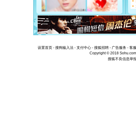
离。水晶
[元旦]
当
泣，这痛
卖了。水
[春节]
风
颜！冬去
道一声平
[春节]
传
片叶子是
设置首页
-
搜狗输入法
-
支付中心
-
搜狐招聘
-
广告服务
-
客
送你一棵
Copyright © 2018 Sohu.com I
搜狐不良信息举