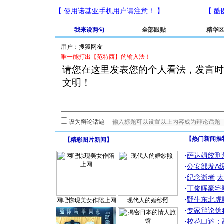
我来说两句
全部跟贴
精华
用户：
唯一能打出【范特西】的输入法！
设为辩论话题
【热门新闻推
【
精彩图片新闻
】
·
萨达姆绞刑
·
公安部发A
·
纪念逝者
太
·
丁俊晖豪宅
·
野生东北虎
网吧惊现美女作陪上网
现代人的婚纱照
·
专家辩论伪
·
校花口述：