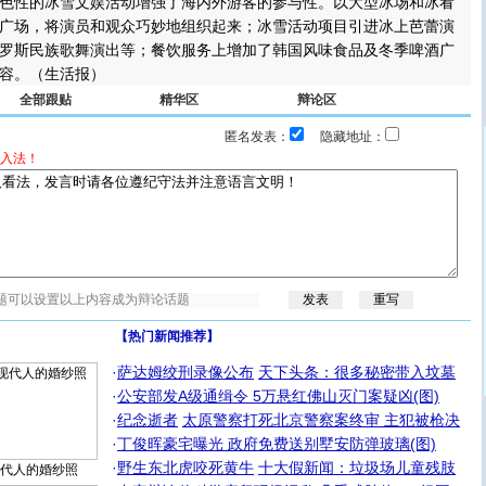
色性的冰雪文娱活动增强了海内外游客的参与性。以大型冰场和冰看
广场，将演员和观众巧妙地组织起来；冰雪活动项目引进冰上芭蕾演
罗斯民族歌舞演出等；餐饮服务上增加了韩国风味食品及冬季啤酒广
容。（生活报）
全部跟贴
精华区
辩论区
匿名发表：
隐藏地址：
入法！
【热门新闻推荐】
·
萨达姆绞刑录像公布
天下头条：很多秘密带入坟墓
·
公安部发A级通缉令 5万悬红佛山灭门案疑凶(图)
·
纪念逝者
太原警察打死北京警察案终审 主犯被枪决
·
丁俊晖豪宅曝光 政府免费送别墅安防弹玻璃(图)
·
野生东北虎咬死黄牛
十大假新闻：垃圾场儿童残肢
代人的婚纱照