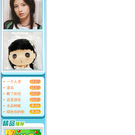
一个人哭
退后
断了的弦
还是朋友
水晶蜻蜓
唱给你的歌