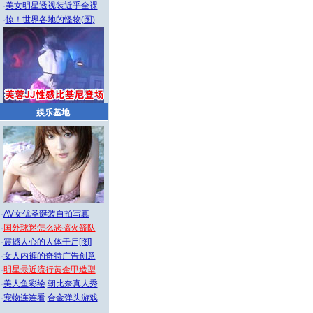
·
美女明星透视装近乎全裸
·
惊！世界各地的怪物(图)
娱乐基地
·
AV女优圣诞装自拍写真
·
国外球迷怎么恶搞火箭队
·
震撼人心的人体干尸[图]
·
女人内裤的奇特广告创意
·
明星最近流行黄金甲造型
·
美人鱼彩绘
朝比奈真人秀
·
宠物连连看
合金弹头游戏