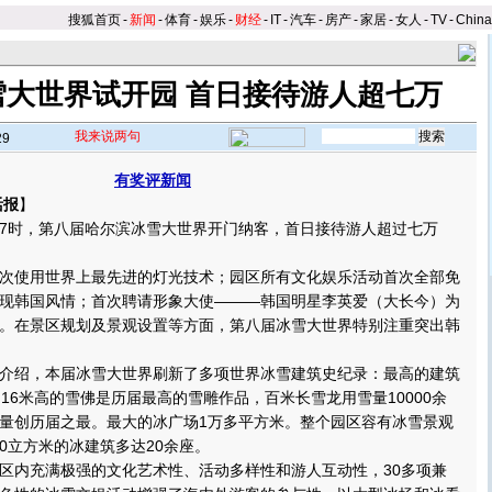
搜狐首页
-
新闻
-
体育
-
娱乐
-
财经
-
IT
-
汽车
-
房产
-
家居
-
女人
-
TV
-
Chin
雪大世界试开园 首日接待游人超七万
我来说两句
29
有奖评新闻
活报
】
7时，第八届哈尔滨冰雪大世界开门纳客，首日接待游人超过七万
使用世界上最先进的灯光技术；园区所有文化娱乐活动首次全部免
现韩国风情；首次聘请形象大使———韩国明星李英爱（大长今）为
。
在景区规划及景观设置等方面，第八届冰雪大世界特别注重突出韩
绍，本届冰雪大世界刷新了多项世界冰雪建筑史纪录：最高的建筑
16米高的雪佛是历届最高的雪雕作品，百米长雪龙用雪量10000余
量创历届之最。最大的冰广场1万多平方米。整个园区容有冰雪景观
000立方米的冰建筑多达20余座。
内充满极强的文化艺术性、活动多样性和游人互动性，30多项兼