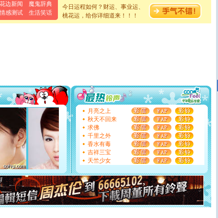
花边新闻
魔鬼辞典
[元旦]
当我狠下心扭头离去那一刻，你在我身后无助地哭
今日运程如何？财运、事业运、
情感测试
生活笑话
泣，这痛楚让我明白我多么爱你。我转身抱住你：这猪不
桃花运，给你详细道来！！！
卖了。水晶之恋祝你新年快乐。
[春节]
风柔雨润好月圆，半岛铁盒伴身边，每日尽显开心
颜！冬去春来似水如烟，劳碌人生需尽欢！听一曲轻歌，
道一声平安！新年吉祥万事如愿
[春节]
传说薰衣草有四片叶子：第一片叶子是信仰，第二
片叶子是希望，第三片叶子是爱情，第四片叶子是幸运。
送你一棵薰衣草，愿你新年快乐！
[圣诞节]
圣诞节到了，想想没什么送给你的，又不打算给
你太多，只有给你五千万：千万快乐！千万要健康！千万
要平安！千万要知足！千万不要忘记我！
[圣诞节]
不只这样的日子才会想起你,而是这样的日子才
月亮之上
能正大光明地骚扰你,告诉你,圣诞要快乐!新年要快乐!天天
秋天不回来
都要快乐噢!
求佛
[圣诞节]
奉上一颗祝福的心,在这个特别的日子里,愿幸福,
千里之外
如意,快乐,鲜花,一切美好的祝愿与你同在.圣诞快乐!
香水有毒
[元旦]
看到你我会触电；看不到你我要充电；没有你我会
吉祥三宝
断电。爱你是我职业，想你是我事业，抱你是我特长，吻
天竺少女
你是我专业！水晶之恋祝你新年快乐
[元旦]
如果上天让我许三个愿望，一是今生今世和你在一
起；二是再生再世和你在一起；三是三生三世和你不再分
离。水晶之恋祝你新年快乐
[元旦]
当我狠下心扭头离去那一刻，你在我身后无助地哭
泣，这痛楚让我明白我多么爱你。我转身抱住你：这猪不
卖了。水晶之恋祝你新年快乐。