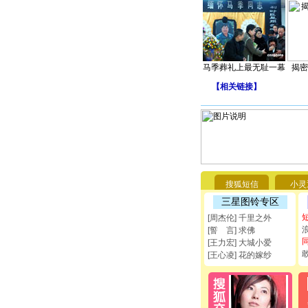
马季葬礼上最无耻一幕
揭密
【
相关链接
】
搜狐短信
小灵
三星图铃专区
[周杰伦] 千里之外
[誓 言] 求佛
[王力宏] 大城小爱
[王心凌] 花的嫁纱