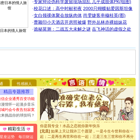
·
专家辩论伪科学废留现场混乱 几乎成肢体PK(组图)
·
校花口述：高中时献初夜
2000只蝴蝶贴爱因斯坦像
·
女白领祼体聚会放纵肉体
尚雯婕客串穆桂英(图)
·
曹颖印小天酒店开房照被爆
野外丛林赤裸姐妹花
·
诡秘莫测：二战五大未解之谜
岳飞神话的虚假之处
日本的情人旅馆
[圣诞节]
圣诞节到了，想想没什么送给你的，又不打算给
你太多，只有给你五千万：千万快乐！千万要健康！千万
要平安！千万要知足！千万不要忘记我！
通
性感丽人
[圣诞节]
不只这样的日子才会想起你,而是这样的日子才
能正大光明地骚扰你,告诉你,圣诞要快乐!新年要快乐!天天
精品专题推荐
都要快乐噢!
短信企业通秀百变功能
[圣诞节]
奉上一颗祝福的心,在这个特别的日子里,愿幸福,
浪漫情怀一起漫步音乐
如意,快乐,鲜花,一切美好的祝愿与你同在.圣诞快乐!
同城约会今夜告别寂寞
[元旦]
看到你我会触电；看不到你我要充电；没有你我会
敢来挑战你的球技吗？
断电。爱你是我职业，想你是我事业，抱你是我特长，吻
你是我专业！水晶之恋祝你新年快乐
[元旦]
如果上天让我许三个愿望，一是今生今世和你在一
精彩生活
起；二是再生再世和你在一起；三是三生三世和你不再分
星座运势
每日财运
离。水晶之恋祝你新年快乐