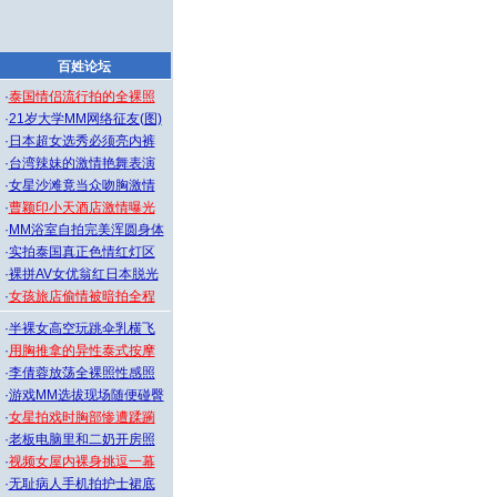
百姓论坛
·
泰国情侣流行拍的全裸照
·
21岁大学MM网络征友(图)
·
日本超女选秀必须亮内裤
·
台湾辣妹的激情艳舞表演
·
女星沙滩竟当众吻胸激情
·
曹颖印小天酒店激情曝光
·
MM浴室自拍完美浑圆身体
·
实拍泰国真正色情红灯区
·
裸拼AV女优翁红日本脱光
·
女孩旅店偷情被暗拍全程
·
半裸女高空玩跳伞乳横飞
·
用胸推拿的异性泰式按摩
·
李倩蓉放荡全裸照性感照
·
游戏MM选拔现场随便碰臀
·
女星拍戏时胸部惨遭蹂躏
·
老板电脑里和二奶开房照
·
视频女屋内裸身挑逗一幕
·
无耻病人手机拍护士裙底