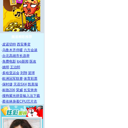
频道精彩推荐
·
皮诺切特
西安事变
·
乌鲁木齐停暖
六方会谈
·
台北高雄市长选举
·
免费电影
top新闻
医改
·
姚明
王治郅
·
多哈亚运会
刘翔
篮球
·
欧洲冠军联赛
体育彩票
·
保时捷
天语SX4
凯美瑞
·
标致206
荣威
长安奔奔
·
搜狗紫光拼音输入法下载
·
蔡依林身着CPU芯片衣