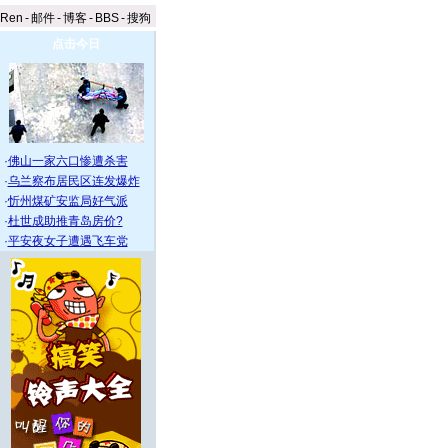
aRen
-
邮件
-
博客
-
BBS
-
搜狗
点击今日
·
佛山一家六口惨遭杀害
·
乌兰察布居民区连发爆炸
·
忻州煤矿安监局好气派
·
杜世成助推青岛房价?
·
平安夜女子遭遇飞车党