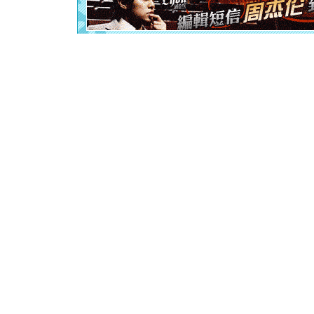
起；二是
离。水晶
[元旦]
当
泣，这痛
卖了。水
[春节]
风
颜！冬去
道一声平
[春节]
传
片叶子是
送你一棵