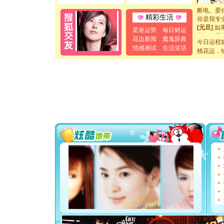
断电。爱
你是我专
精彩生活
[元旦]
如
星座运势
每日财运
起；二是
花边新闻
魔鬼辞典
离。水晶
今日运程
情感测试
生活笑话
[元旦]
当
桃花运，
泣，这痛
卖了。水
[春节]
风
颜！冬去
道一声平
[春节]
传
片叶子是
送你一棵
[圣诞节]
你太多，
要平安！
[圣诞节]
能正大光明
都要快乐噢
[圣诞节]
如意,快乐
[元旦]
看
断电。爱
你是我专
[元旦]
如