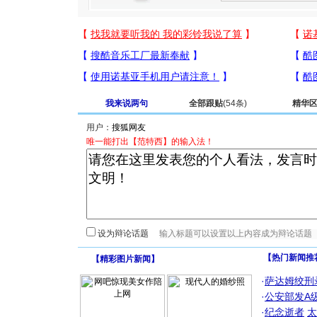
我来说两句
全部跟贴
(54条)
精华
用户：
唯一能打出【范特西】的输入法！
设为辩论话题
【热门新闻推
【
精彩图片新闻
】
·
萨达姆绞刑
·
公安部发A
·
纪念逝者
太