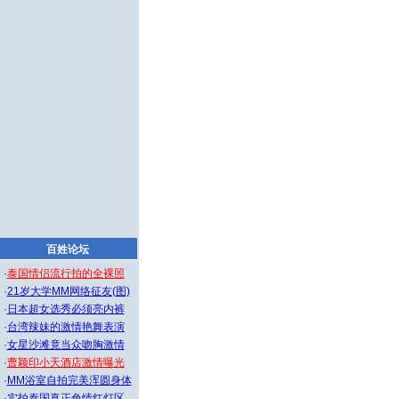
百姓论坛
·
泰国情侣流行拍的全裸照
·
21岁大学MM网络征友(图)
·
日本超女选秀必须亮内裤
·
台湾辣妹的激情艳舞表演
·
女星沙滩竟当众吻胸激情
·
曹颖印小天酒店激情曝光
·
MM浴室自拍完美浑圆身体
·
实拍泰国真正色情红灯区