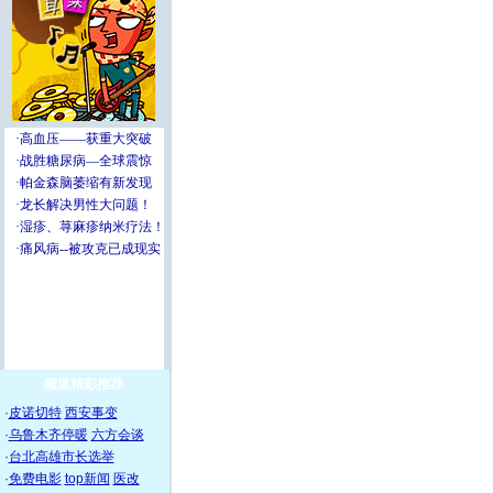
频道精彩推荐
·
皮诺切特
西安事变
·
乌鲁木齐停暖
六方会谈
·
台北高雄市长选举
·
免费电影
top新闻
医改