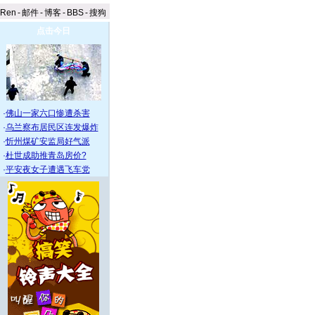
aRen
-
邮件
-
博客
-
BBS
-
搜狗
点击今日
·
佛山一家六口惨遭杀害
·
乌兰察布居民区连发爆炸
·
忻州煤矿安监局好气派
·
杜世成助推青岛房价?
·
平安夜女子遭遇飞车党