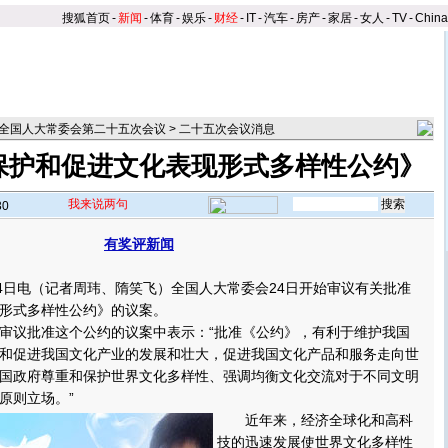
搜狐首页
-
新闻
-
体育
-
娱乐
-
财经
-
IT
-
汽车
-
房产
-
家居
-
女人
-
TV
-
Chin
全国人大常委会第二十五次会议
>
二十五次会议消息
保护和促进文化表现形式多样性公约》
我来说两句
30
有奖评新闻
日电（记者周玮、隋笑飞）全国人大常委会24日开始审议有关批准
形式多样性公约》的议案。
议批准这个公约的议案中表示：“批准《公约》，有利于维护我国
和促进我国文化产业的发展和壮大，促进我国文化产品和服务走向世
国政府尊重和保护世界文化多样性、强调均衡文化交流对于不同文明
原则立场。
”
近年来，经济全球化和高科
技的迅速发展使世界文化多样性