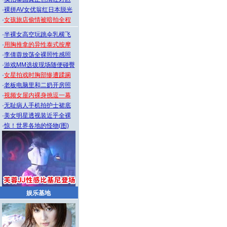
·
裸拼AV女优翁红日本脱光
·
女孩旅店偷情被暗拍全程
·
半裸女高空玩跳伞乳横飞
·
用胸推拿的异性泰式按摩
·
李倩蓉放荡全裸照性感照
·
游戏MM选拔现场随便碰臀
·
女星拍戏时胸部惨遭蹂躏
·
老板电脑里和二奶开房照
·
视频女屋内裸身挑逗一幕
·
无耻病人手机拍护士裙底
·
美女明星透视装近乎全裸
·
惊！世界各地的怪物(图)
娱乐基地