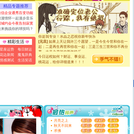
能正大光明地骚扰你,告诉你,圣诞要快乐!新年要快乐!天天
精品专题推荐
都要快乐噢!
短信企业通秀百变功能
[圣诞节]
奉上一颗祝福的心,在这个特别的日子里,愿幸福,
如意,快乐,鲜花,一切美好的祝愿与你同在.圣诞快乐!
浪漫情怀一起漫步音乐
[元旦]
看到你我会触电；看不到你我要充电；没有你我会
同城约会今夜告别寂寞
断电。爱你是我职业，想你是我事业，抱你是我特长，吻
敢来挑战你的球技吗？
你是我专业！水晶之恋祝你新年快乐
[元旦]
如果上天让我许三个愿望，一是今生今世和你在一
精彩生活
起；二是再生再世和你在一起；三是三生三世和你不再分
离。水晶之恋祝你新年快乐
星座运势
每日财运
[元旦]
当我狠下心扭头离去那一刻，你在我身后无助地哭
花边新闻
魔鬼辞典
今日运程如何？财运、事业运、
泣，这痛楚让我明白我多么爱你。我转身抱住你：这猪不
情感测试
生活笑话
桃花运，给你详细道来！！！
卖了。水晶之恋祝你新年快乐。
[春节]
风柔雨润好月圆，半岛铁盒伴身边，每日尽显开心
颜！冬去春来似水如烟，劳碌人生需尽欢！听一曲轻歌，
道一声平安！新年吉祥万事如愿
[春节]
传说薰衣草有四片叶子：第一片叶子是信仰，第二
片叶子是希望，第三片叶子是爱情，第四片叶子是幸运。
送你一棵薰衣草，愿你新年快乐！
[圣诞节]
圣诞节到了，想想没什么送给你的，又不打算给
你太多，只有给你五千万：千万快乐！千万要健康！千万
要平安！千万要知足！千万不要忘记我！
[圣诞节]
不只这样的日子才会想起你,而是这样的日子才
能正大光明地骚扰你,告诉你,圣诞要快乐!新年要快乐!天天
月亮之上
都要快乐噢!
秋天不回来
[圣诞节]
奉上一颗祝福的心,在这个特别的日子里,愿幸福,
求佛