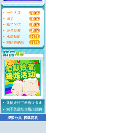
一个人哭
退后
断了的弦
还是朋友
水晶蜻蜓
唱给你的歌
迷糊娃娃可爱粉红卡通
四季美眉给你最想要的
搜狐分类
·
搜狐商机