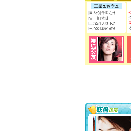
三星图铃专区
[周杰伦] 千里之外
[誓 言] 求佛
[王力宏] 大城小爱
[王心凌] 花的嫁纱