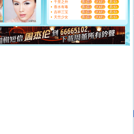
如意,快乐,鲜花,一切美好的祝愿与你同在.圣诞快乐!
千里之外
[元旦]
看到你我会触电；看不到你我要充电；没有你我会
香水有毒
断电。爱你是我职业，想你是我事业，抱你是我特长，吻
吉祥三宝
你是我专业！水晶之恋祝你新年快乐
天竺少女
[元旦]
如果上天让我许三个愿望，一是今生今世和你在一
起；二是再生再世和你在一起；三是三生三世和你不再分
离。水晶之恋祝你新年快乐
[元旦]
当我狠下心扭头离去那一刻，你在我身后无助地哭
泣，这痛楚让我明白我多么爱你。我转身抱住你：这猪不
卖了。水晶之恋祝你新年快乐。
[春节]
风柔雨润好月圆，半岛铁盒伴身边，每日尽显开心
颜！冬去春来似水如烟，劳碌人生需尽欢！听一曲轻歌，
道一声平安！新年吉祥万事如愿
[春节]
传说薰衣草有四片叶子：第一片叶子是信仰，第二
片叶子是希望，第三片叶子是爱情，第四片叶子是幸运。
送你一棵薰衣草，愿你新年快乐！