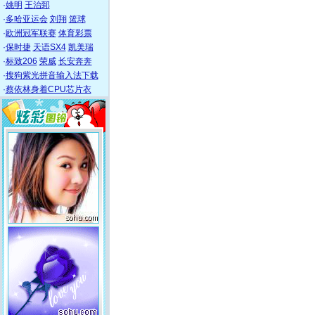
·
姚明
王治郅
·
多哈亚运会
刘翔
篮球
·
欧洲冠军联赛
体育彩票
·
保时捷
天语SX4
凯美瑞
·
标致206
荣威
长安奔奔
·
搜狗紫光拼音输入法下载
·
蔡依林身着CPU芯片衣