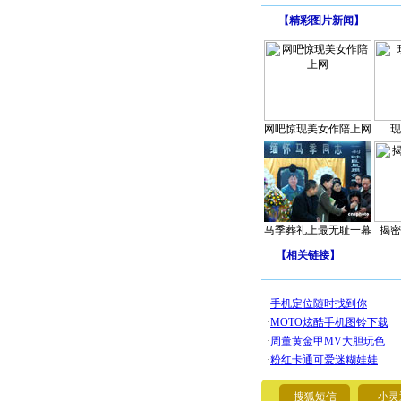
【
精彩图片新闻
】
网吧惊现美女作陪上网
现
马季葬礼上最无耻一幕
揭密
【
相关链接
】
搜狐短信
小灵