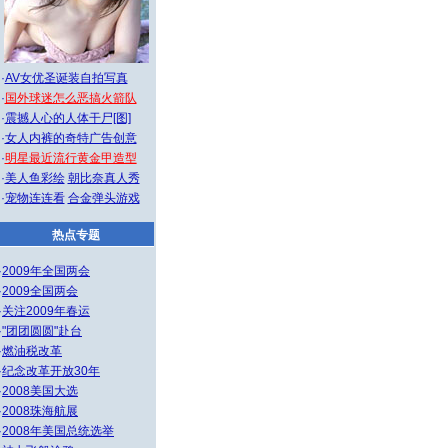
·
AV女优圣诞装自拍写真
·
国外球迷怎么恶搞火箭队
·
震撼人心的人体干尸[图]
·
女人内裤的奇特广告创意
·
明星最近流行黄金甲造型
·
美人鱼彩绘
朝比奈真人秀
·
宠物连连看
合金弹头游戏
热点专题
·
2009年全国两会
·
2009全国两会
·
关注2009年春运
·
"团团圆圆"赴台
·
燃油税改革
·
纪念改革开放30年
·
2008美国大选
·
2008珠海航展
·
2008年美国总统选举