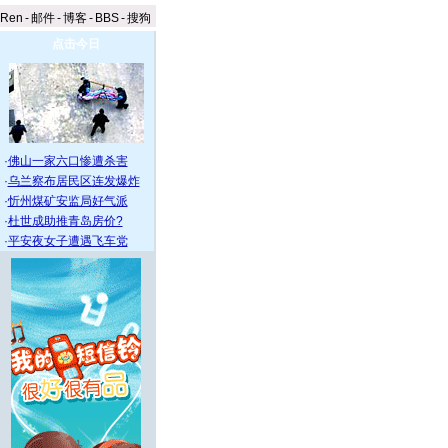
aRen
-
邮件
-
博客
-
BBS
-
搜狗
点击今日
·
佛山一家六口惨遭杀害
·
乌兰察布居民区连发爆炸
·
忻州煤矿安监局好气派
·
杜世成助推青岛房价?
·
平安夜女子遭遇飞车党