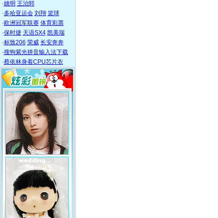
·
姚明
王治郅
·
多哈亚运会
刘翔
篮球
·
欧洲冠军联赛
体育彩票
·
保时捷
天语SX4
凯美瑞
·
标致206
荣威
长安奔奔
·
搜狗紫光拼音输入法下载
·
蔡依林身着CPU芯片衣