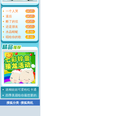
一个人哭
退后
断了的弦
还是朋友
水晶蜻蜓
唱给你的歌
迷糊娃娃可爱粉红卡通
四季美眉给你最想要的
搜狐分类
·
搜狐商机