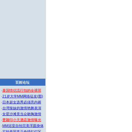
百姓论坛
·
泰国情侣流行拍的全裸照
·
21岁大学MM网络征友(图)
·
日本超女选秀必须亮内裤
·
台湾辣妹的激情艳舞表演
·
女星沙滩竟当众吻胸激情
·
曹颖印小天酒店激情曝光
·
MM浴室自拍完美浑圆身体
·
实拍泰国真正色情红灯区