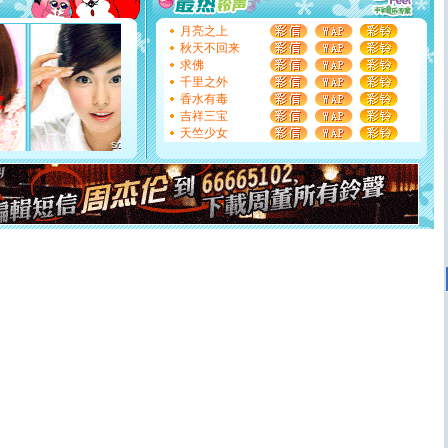
你是我专业！水晶之恋祝你新年快乐
月亮之上
[元旦]
如果上天让我许三个愿望，一是今生今世和你在一
秋天不回来
起；二是再生再世和你在一起；三是三生三世和你不再分
求佛
离。水晶之恋祝你新年快乐
千里之外
[元旦]
当我狠下心扭头离去那一刻，你在我身后无助地哭
香水有毒
泣，这痛楚让我明白我多么爱你。我转身抱住你：这猪不
吉祥三宝
卖了。水晶之恋祝你新年快乐。
天竺少女
[春节]
风柔雨润好月圆，半岛铁盒伴身边，每日尽显开心
颜！冬去春来似水如烟，劳碌人生需尽欢！听一曲轻歌，
道一声平安！新年吉祥万事如愿
[春节]
传说薰衣草有四片叶子：第一片叶子是信仰，第二
片叶子是希望，第三片叶子是爱情，第四片叶子是幸运。
送你一棵薰衣草，愿你新年快乐！