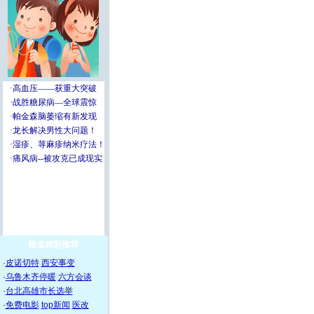
频道精彩推荐
·
皮诺切特
西安事变
·
乌鲁木齐停暖
六方会谈
·
台北高雄市长选举
·
免费电影
top新闻
医改