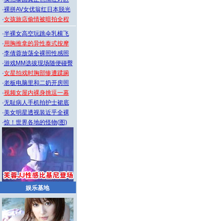
·
裸拼AV女优翁红日本脱光
·
女孩旅店偷情被暗拍全程
·
半裸女高空玩跳伞乳横飞
·
用胸推拿的异性泰式按摩
·
李倩蓉放荡全裸照性感照
·
游戏MM选拔现场随便碰臀
·
女星拍戏时胸部惨遭蹂躏
·
老板电脑里和二奶开房照
·
视频女屋内裸身挑逗一幕
·
无耻病人手机拍护士裙底
·
美女明星透视装近乎全裸
·
惊！世界各地的怪物(图)
娱乐基地