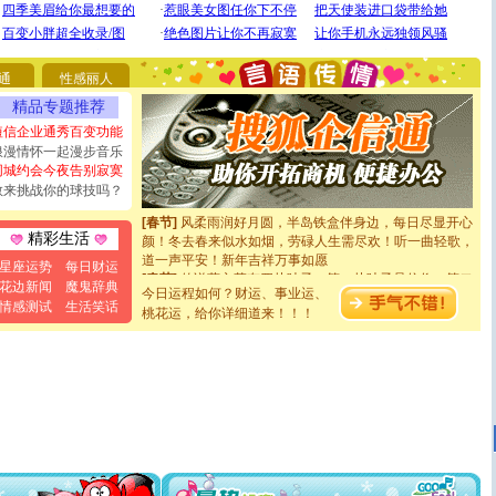
[圣诞节]
奉上一颗祝福的心,在这个特别的日子里,愿幸福,
如意,快乐,鲜花,一切美好的祝愿与你同在.圣诞快乐!
[元旦]
看到你我会触电；看不到你我要充电；没有你我会
断电。爱你是我职业，想你是我事业，抱你是我特长，吻
通
性感丽人
你是我专业！水晶之恋祝你新年快乐
[元旦]
如果上天让我许三个愿望，一是今生今世和你在一
精品专题推荐
起；二是再生再世和你在一起；三是三生三世和你不再分
短信企业通秀百变功能
离。水晶之恋祝你新年快乐
浪漫情怀一起漫步音乐
[元旦]
当我狠下心扭头离去那一刻，你在我身后无助地哭
同城约会今夜告别寂寞
泣，这痛楚让我明白我多么爱你。我转身抱住你：这猪不
敢来挑战你的球技吗？
卖了。水晶之恋祝你新年快乐。
[春节]
风柔雨润好月圆，半岛铁盒伴身边，每日尽显开心
颜！冬去春来似水如烟，劳碌人生需尽欢！听一曲轻歌，
精彩生活
道一声平安！新年吉祥万事如愿
星座运势
每日财运
[春节]
传说薰衣草有四片叶子：第一片叶子是信仰，第二
花边新闻
魔鬼辞典
片叶子是希望，第三片叶子是爱情，第四片叶子是幸运。
今日运程如何？财运、事业运、
送你一棵薰衣草，愿你新年快乐！
情感测试
生活笑话
桃花运，给你详细道来！！！
[圣诞节]
圣诞节到了，想想没什么送给你的，又不打算给
你太多，只有给你五千万：千万快乐！千万要健康！千万
要平安！千万要知足！千万不要忘记我！
[圣诞节]
不只这样的日子才会想起你,而是这样的日子才
能正大光明地骚扰你,告诉你,圣诞要快乐!新年要快乐!天天
都要快乐噢!
[圣诞节]
奉上一颗祝福的心,在这个特别的日子里,愿幸福,
如意,快乐,鲜花,一切美好的祝愿与你同在.圣诞快乐!
[元旦]
看到你我会触电；看不到你我要充电；没有你我会
断电。爱你是我职业，想你是我事业，抱你是我特长，吻