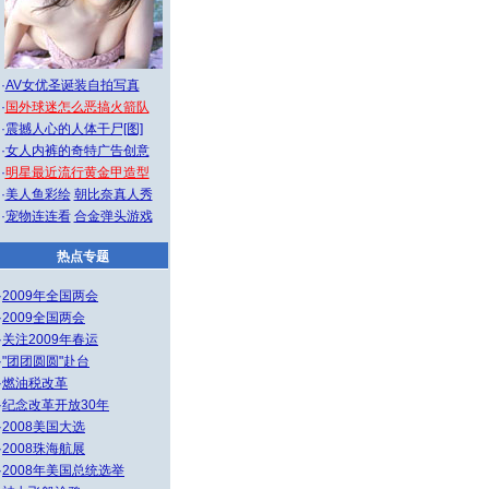
·
AV女优圣诞装自拍写真
·
国外球迷怎么恶搞火箭队
·
震撼人心的人体干尸[图]
·
女人内裤的奇特广告创意
·
明星最近流行黄金甲造型
·
美人鱼彩绘
朝比奈真人秀
·
宠物连连看
合金弹头游戏
热点专题
·
2009年全国两会
·
2009全国两会
·
关注2009年春运
·
"团团圆圆"赴台
·
燃油税改革
·
纪念改革开放30年
·
2008美国大选
·
2008珠海航展
·
2008年美国总统选举