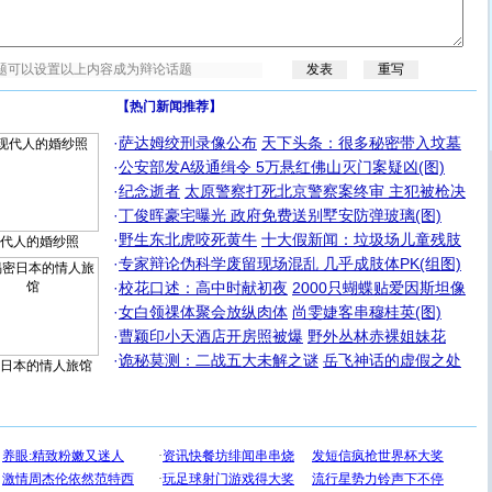
【热门新闻推荐】
·
萨达姆绞刑录像公布
天下头条：很多秘密带入坟墓
·
公安部发A级通缉令 5万悬红佛山灭门案疑凶(图)
·
纪念逝者
太原警察打死北京警察案终审 主犯被枪决
·
丁俊晖豪宅曝光 政府免费送别墅安防弹玻璃(图)
·
野生东北虎咬死黄牛
十大假新闻：垃圾场儿童残肢
代人的婚纱照
·
专家辩论伪科学废留现场混乱 几乎成肢体PK(组图)
·
校花口述：高中时献初夜
2000只蝴蝶贴爱因斯坦像
·
女白领祼体聚会放纵肉体
尚雯婕客串穆桂英(图)
·
曹颖印小天酒店开房照被爆
野外丛林赤裸姐妹花
·
诡秘莫测：二战五大未解之谜
岳飞神话的虚假之处
日本的情人旅馆
[圣诞节]
圣诞节到了，想想没什么送给你的，又不打算给
你太多，只有给你五千万：千万快乐！千万要健康！千万
要平安！千万要知足！千万不要忘记我！
[圣诞节]
不只这样的日子才会想起你,而是这样的日子才
能正大光明地骚扰你,告诉你,圣诞要快乐!新年要快乐!天天
都要快乐噢!