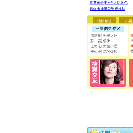
搜狐短信
小灵
三星图铃专区
[周杰伦] 千里之外
[誓 言] 求佛
[王力宏] 大城小爱
[王心凌] 花的嫁纱