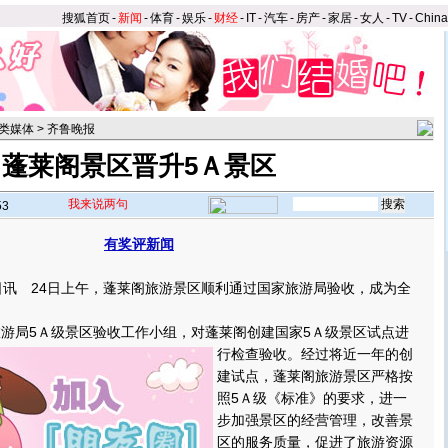
搜狐首页
-
新闻
-
体育
-
娱乐
-
财经
-
IT
-
汽车
-
房产
-
家居
-
女人
-
TV
-
Chin
类媒体
>
齐鲁晚报
蓬莱阁景区晋升5Ａ景区
我来说两句
53
有奖评新闻
】
讯 24日上午，蓬莱阁旅游景区顺利通过国家旅游局验收，成为全
。
游局5Ａ级景区验收工作小组，对蓬莱阁创建国家5Ａ级景区试点进
行检查验收。
经过将近一年的创
建试点，蓬莱阁旅游景区严格按
照5Ａ级《标准》的要求，进一
步加强景区的经营管理，改善景
区的服务质量，促进了旅游资源