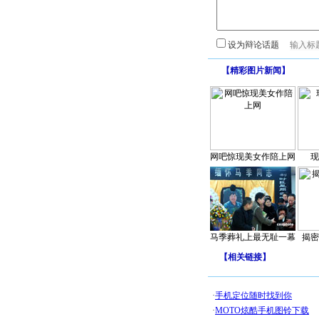
设为辩论话题
【
精彩图片新闻
】
网吧惊现美女作陪上网
现
马季葬礼上最无耻一幕
揭密
【
相关链接
】