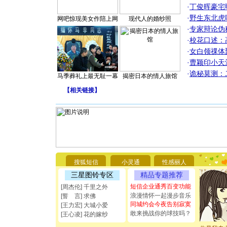
·
丁俊晖豪宅
·
野生东北虎
网吧惊现美女作陪上网
现代人的婚纱照
·
专家辩论伪
·
校花口述：
·
女白领祼体
·
曹颖印小天
·
诡秘莫测：
马季葬礼上最无耻一幕
揭密日本的情人旅馆
【
相关链接
】
[圣诞节]
你太多，
要平安！
搜狐短信
小灵通
性感丽人
[圣诞节]
能正大光明
三星图铃专区
精品专题推荐
都要快乐噢
短信企业通秀百变功能
[周杰伦] 千里之外
[圣诞节]
浪漫情怀一起漫步音乐
[誓 言] 求佛
如意,快乐
同城约会今夜告别寂寞
[王力宏] 大城小爱
[元旦]
看
敢来挑战你的球技吗？
[王心凌] 花的嫁纱
断电。爱
你是我专