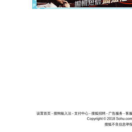
[元旦]
当
泣，这痛
卖了。水
[春节]
风
颜！冬去
道一声平
[春节]
传
片叶子是
送你一棵
设置首页
-
搜狗输入法
-
支付中心
-
搜狐招聘
-
广告服务
-
客
Copyright © 2018 Sohu.com I
搜狐不良信息举