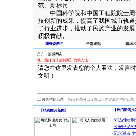
范、新标尺。
中国科学院和中国工程院院士周干
技创新的成果，提高了我国城市轨道
了行业进步，推动了民族产业的发展
积极贡献。”
我来说两句
全部跟贴
精华
用户：
唯一能打出【范特西】的输入法！
设为辩论话题
【热门新闻推
【
精彩图片新闻
】
·
萨达姆绞刑
·
公安部发A
·
纪念逝者
太