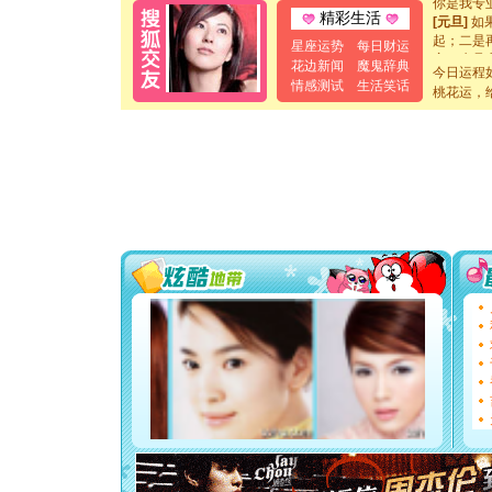
[元旦]
如
精彩生活
起；二是
星座运势
每日财运
离。水晶
花边新闻
魔鬼辞典
[元旦]
当
今日运程
情感测试
生活笑话
泣，这痛
桃花运，
卖了。水
[春节]
风
颜！冬去
道一声平
[春节]
传
片叶子是
送你一棵
[圣诞节]
你太多，
要平安！
[圣诞节]
能正大光明
都要快乐噢
[圣诞节]
如意,快乐
[元旦]
看
断电。爱
你是我专
[元旦]
如
起；二是
离。水晶