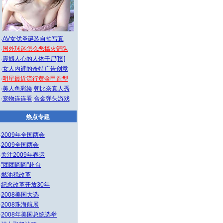
·
AV女优圣诞装自拍写真
·
国外球迷怎么恶搞火箭队
·
震撼人心的人体干尸[图]
·
女人内裤的奇特广告创意
·
明星最近流行黄金甲造型
·
美人鱼彩绘
朝比奈真人秀
·
宠物连连看
合金弹头游戏
热点专题
·
2009年全国两会
·
2009全国两会
·
关注2009年春运
·
"团团圆圆"赴台
·
燃油税改革
·
纪念改革开放30年
·
2008美国大选
·
2008珠海航展
·
2008年美国总统选举