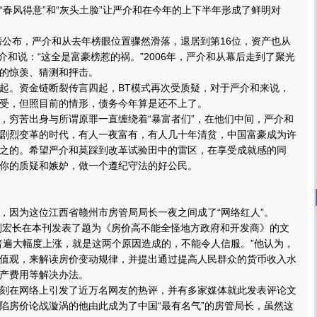
“春风得意”和“灰头土脸”让严介和在今年的上下半年形成了鲜明对
公布，严介和从去年榜眼位置骤然滑落，退居到第16位，资产也从
严介和说：“这全是富豪榜惹的祸。”2006年，严介和从幕后走到了聚光
的惊羡、猜测和抨击。
。资金链断裂传言四起，BT模式再次受质疑，对于严介和来说，
受，但照目前的情形，债务今年算是还不上了。
穷苦出身与所谓原罪一直缠绕着“暴富者们”，在他们中间，严介和
剧烈变革的时代，有人一夜富有，有人几十年清贫，中国富豪成为许
之的。希望严介和莫踩到改革试验田中的雷区，在享受成就感的同
于你的质疑和嫉妒，做一个遵纪守法的好公民。
因为这位江西省赣州市房管局局长一夜之间成了“网络红人”。
刘宏长在本刊发表了题为《房价高不能全怪地方政府和开发商》的文
普遍大幅度上涨，就是这两个原因造成的，不能令人信服。”他认为，
值观，来解读房价变动规律，并提出通过提高人民群众的货币收入水
产费用等解决办法。
在网络上引发了近万名网友的热评，并有多家媒体就此发表评论文
陷房价论战漩涡的他由此成为了中国“最有名气”的房管局长，虽然这