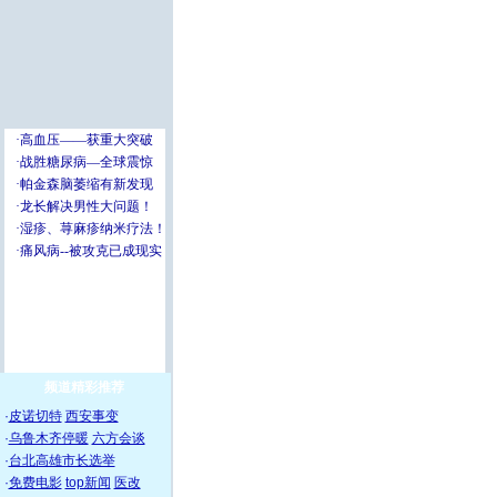
频道精彩推荐
·
皮诺切特
西安事变
·
乌鲁木齐停暖
六方会谈
·
台北高雄市长选举
·
免费电影
top新闻
医改