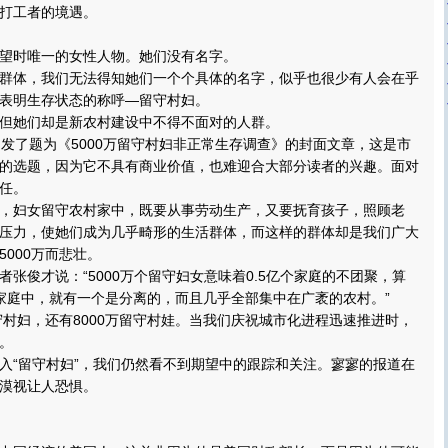
打工者的境遇。
时唯一的女性人物。她们没有名字。
体，我们无法得知她们一个个具体的名字，似乎也很少有人会在乎
表明生存状态的称呼—留守村妇。
她们却是新农村建设中不得不面对的人群。
了题为《5000万留守村妇非正常生存调查》的封面文章，这是市
的选题，因为它不具有商业价值，也难迎合大部分读者的兴趣。面对
任。
妇女留守农村家中，既要从事劳动生产，又要抚育孩子，照顾老
压力，使她们成为几乎畸形的生活群体，而这样的群体却是我们广大
000万而悲壮。
俊才说：“5000万个留守妇女意味着0.5亿个家庭的不团聚，算
家庭中，就有一个是分离的，而且几乎全部集中在广袤的农村。”
村妇，还有8000万留守村娃。当我们庆祝城市化进程迅速推进时，
。
“留守村妇”，我们仍然看不到期望中的跟踪和关注。寥寥的报道在
漠视让人恐惧。