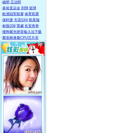
·
姚明
王治郅
·
多哈亚运会
刘翔
篮球
·
欧洲冠军联赛
体育彩票
·
保时捷
天语SX4
凯美瑞
·
标致206
荣威
长安奔奔
·
搜狗紫光拼音输入法下载
·
蔡依林身着CPU芯片衣