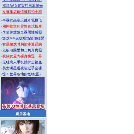
·
裸拼AV女优翁红日本脱光
·
女孩旅店偷情被暗拍全程
·
半裸女高空玩跳伞乳横飞
·
用胸推拿的异性泰式按摩
·
李倩蓉放荡全裸照性感照
·
游戏MM选拔现场随便碰臀
·
女星拍戏时胸部惨遭蹂躏
·
老板电脑里和二奶开房照
·
视频女屋内裸身挑逗一幕
·
无耻病人手机拍护士裙底
·
美女明星透视装近乎全裸
·
惊！世界各地的怪物(图)
娱乐基地