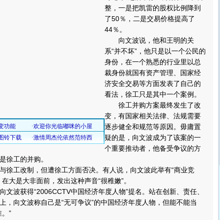
整，一是把凯雷的股权比例降到
了50％，二是交易价格提高了
44％。
向文波说，他和王明的关
系“并不坏”，他只是以一个公民的
身份，在一个熟悉的行业里以总
裁身份就国有资产管理、国家经
济安全交易等方面发表了自己的
看法，徐工只是其中一个案例。
徐工并购方案最终发生了改
变，有国家相关法律、法规需要
逐步健全和规范等原因。毋庸置
疑的是，向文波成为了该案的一
个重要推动者，他备受争议的方
是徐工的并购。
徐工改制，但遭徐工方面否决。有人说，向文波此举有“商业竞
，在大是大非面前，发出这种声音“很稚嫩”。
波获得“2006CCTV中国经济年度人物”提名。站在创新、责任、
上，向文波称自己是“无可争议”的中国经济年度人物，但能不能当
。”