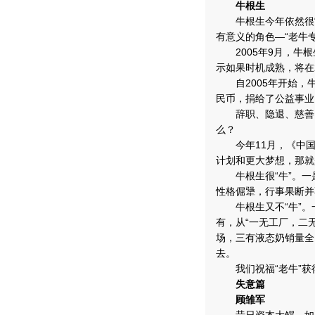
牛根生
牛根生今年依然很“牛
有意义的角色—“老牛
2005年9月，牛根
示如果时机成熟，将在
自2005年开始，牛
民币，捐给了公益事业
辞职、隐退、慈善、
么？
今年11月，《中国
计划和更大梦想，那就
牛根生很“牛”。一
性格倔犟，行事果断并
牛根生又不“牛”。
有，从“一无工厂，二
场，三有液态奶销量全
去。
我们祝福“老牛”获
失意篇
顾雏军