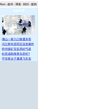
aRen
-
邮件
-
博客
-
BBS
-
搜狗
点击今日
·
佛山一家六口惨遭杀害
·
乌兰察布居民区连发爆炸
·
忻州煤矿安监局好气派
·
杜世成助推青岛房价?
·
平安夜女子遭遇飞车党