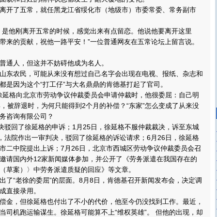
开了五常，就任黑龙江省绥化市（地级市）市委常委、常务副市
是他刚离开五常的时候，感觉出来有点留恋。他说他要离开这里
带来的贡献，祝他一路平安！”一位普通网友在五常论坛上留言说。
通人，但这并不妨碍他成为名人。
东农民，可能从来没有想过自己名字会出现在电视、报纸、杂志和
都是因为这个“打工仔”与大名鼎鼎的肯德基打起了官司。
徐延格向北京市劳动争议仲裁委员会申请仲裁时，他很委屈：自己明
年，被辞退时，为何只能得到2个月的补偿？“东家”怎么变成了从来没
务咨询有限公司？
驳回了徐延格的申诉；1月25日，徐延格不服仲裁裁决，诉至东城
日，法院作出一审判决，驳回了徐延格的诉讼请求；6月26日，徐延格
市二中院提出上诉；7月26日，北京市西城区劳动争议仲裁委员会召
邀请国内外12家新闻媒体参加，并公开了《劳务派遣在我国存在的
（草案）〉中劳务派遣质疑的回应》等文章。
“老徐的委屈”的层面。8月8日，肯德基召开新闻发布会，决定调
成直接录用。
金，但徐延格也付出了不小的代价，他至今仍没找到工作。最近，
当司机跑运输谋生。徐延格可能算不上“维权英雄”。 但他的出现，却