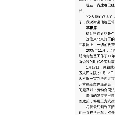
现在，肖建春已经离
长。
“今天我们通话了，
了，我说谢谢他给五常
草根篇
徐延格徐延格是个普
这位来北京打工的山
互联网上。一切的改变
2005年11月，当
明为肯德基工作了11
听说过的时代桥劳动事
1月17日，仲裁裁决
区人民法院；6月12
因不服一审判决向北京
开肯德基案件座谈会，
问题及对〈劳动合同法
事情的发展早已超出了
整政策，将用工方式改
尽管最终领到了赔偿
他一直在学开车，准备