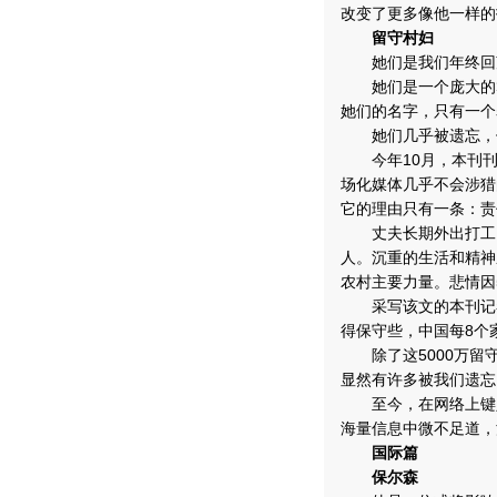
改变了更多像他一样的
留守村妇
她们是我们年终回望
她们是一个庞大的群
她们的名字，只有一个
她们几乎被遗忘，但
今年10月，本刊刊发
场化媒体几乎不会涉猎
它的理由只有一条：责
丈夫长期外出打工，
人。沉重的生活和精神
农村主要力量。悲情因5
采写该文的本刊记者张
得保守些，中国每8个
除了这5000万留守
显然有许多被我们遗忘
至今，在网络上键入
海量信息中微不足道，
国际篇
保尔森