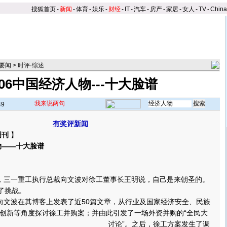
搜狐首页
-
新闻
-
体育
-
娱乐
-
财经
-
IT
-
汽车
-
房产
-
家居
-
女人
-
TV
-
Chin
要闻
>
时评·综述
006中国经济人物---十大脸谱
我来说两句
49
有奖评新闻
周刊
】
物——十大脸谱
三一重工执行总裁向文波对徐工董事长王明说，自己是来朝圣的。
了挑战。
文波在其博客上发表了近50篇文章，从行业及国家经济安全、民族
创新等角度探讨徐工并购案；并由此引发了一场外资并购的“全民大
讨论”。
之后，徐工方案发生了调