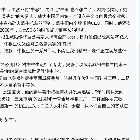
”，虽然不再“牛总”，而且连“牛董”也不想当了，因为他找到了更
专项基金”的负责人，成为中国国内第一个设立基金会的民营企业家。
生宣布辞去蒙牛总裁的职务，蒙牛面向全球招聘CEO。同时，他还表
2008年，自己50岁的时候辞去董事长的职务。
根生就陆续将自己与家人持有全部股份，目前价值已经高达25亿人
。牛根生仗义疏财是名副其实的“裸捐”。
捐款，牛根生的一系列举动不禁让我们猜想：老牛正在谋划些什
经济周刊》对牛根生进行了专访，揭密了功成名就的牛根生的未来
是“把内蒙古建成世界乳业中心”。
是由他率领的蒙牛军团成绩斐然，连续几年位列中国乳业三甲；二是
不达目的誓不罢休。
一是速度快，他的蒙牛善于把握商机并发展迅猛，5年时间从无到
无奶源，三无市场”的困境到“一有全球样板工厂，二有国际示范牧
国第一”的奶业巨头；二是为人朴实、谦虚，从不讳言自己的贫贱过
得“新生”。