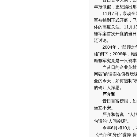
昔日资本大鳄，如今
年报做假，更想捅出那
11月7日，轰动全国
军被捕到正式开庭，已
体的高度关注。11月
雏军案首次开庭的当日
泛讨论。
2004年，“郎顾之
雄”倒下；2006年，
顾雏军究竟是一只资本
当昔日的企业英雄倒下
网破”的话实在值得玩
全的今天，如何遏制“
的确让人深思。
严介和
昔日百富榜眼，如今却
坐立不安。
严介和曾说：“人怕
句话的“人间冷暖”。
今年6月和10月，本
《严介和“身价”骤降 