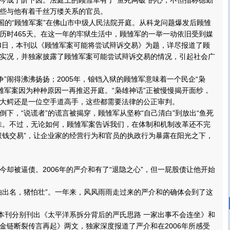
成了阶下囚。法庭上的顾雏军有了“鱼死网破”的心，不但指称德勤
些与他有着千丝万缕关系的官员。
的“顾雏军案”在佛山市中级人民法院开庭。从科龙问题爆发后顾雏
历时465天。在这一年的牢狱生活中，顾雏军的一举一动依旧受到媒
13日，本刊以《顾雏军案可能将尝试辩诉交易》为题，详尽报道了顾
实况，并独家披露了顾雏军案可能尝试辩诉交易的情况，引起社会广
争”闹得沸沸扬扬；2005年，锒铛入狱的顾雏军意味着一个民企“枭
顾雏军案因为种种原因一再推迟开庭。“枭雄神话”正被慢慢揭开面纱，
大鳄还是一位空手道高手，这些都需要法律的公正审判。
，“说谎者”的谎言被揭穿，顾雏军从坚称“自己清白”到放出“鱼死
味。不过，无论如何，顾雏军案告诉我们，在体制和机制改革还不完
权钱交易”，让企业家的经营行为和官员的执政行为暴露在阳光之下，
被逼债。2006年的严介和有了“退隐之心”，但一屁股债让他开始
出名，猪怕壮”。一年来，风风雨雨走过来的严介和的确体会到了这
刊分别刊出《太平洋系拆分背后的严氏思路 一家出事不会连坐》和
资金链断裂传言再起》两文，独家深度报道了严介和在2006年所感受