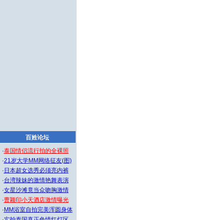
百姓论坛
·
泰国情侣流行拍的全裸照
·
21岁大学MM网络征友(图)
·
日本超女选秀必须亮内裤
·
台湾辣妹的激情艳舞表演
·
女星沙滩竟当众吻胸激情
·
曹颖印小天酒店激情曝光
·
MM浴室自拍完美浑圆身体
·
实拍泰国真正色情红灯区