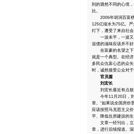
到的迥然不同的心境，
比。
2006年胡润百富榜
125亿缩水为75亿。
灯下，遭受了来自社会
一波未平，一波又起
追债的滋味应该并不好
在富豪的名望之下，
就是一个典型。在经济
多民众仇富心态的众矢
时，诚然接受公众对
官员篇
刘宏长
刘宏长最近有点烦，
今年11月20日，
章。“如果说全国房价
应该按照马克思主义价
平、降低住房建设的生
文章一经刊出，立刻
章，进行后续报道。深