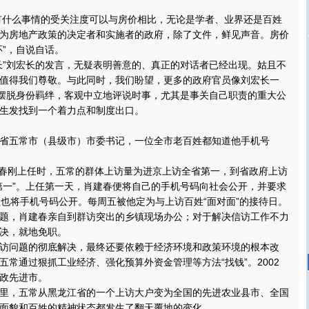
有什么事情的受关注度可以与房价相比，无论是学者、业界还是百姓
为房地产政策的决定者和实施者的政府，除了文件，鲜见声音。房价
环”，自说自话。
”刘宏长的发言，无疑表明善意的、真正的对话者已经出现。姑且不
值得我们尊敬。与此同时，我们盼望，更多的政府官员像刘宏长一
，摆脱身份羁绊，客观中立地评说时事，尤其是事关自己职责的重大公
生发找到一个着力点和制度出口。
五常市（县级市）市委书记，一位全市老百姓都知道他手机号
春刚上任时，五常的群体上访量为进京上访全省第一，到省政府上访
第一”。上任第一天，肖建春便将自己的手机号码向社会公开，并要求
员也将手机号码公开。每周五被他定为与上访百姓“面对面”的接待日。
，肖建春亲自到群访突出的乡镇现场办公；对于解决信访工作不力
决，就地免职。
问题的彻底解决，最终还要依赖于经济环境和政策环境的根本改
五常通过狠抓工业经济、强化预算外资金管理等方法“找钱”。2002
政先进市。
，五常从黑龙江省的一个上访大户变为全国的先进农业县市、全国
面貌和百姓的精神状态都发生了翻天覆地的变化。