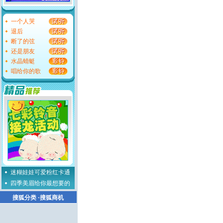
一个人哭
退后
断了的弦
还是朋友
水晶蜻蜓
唱给你的歌
迷糊娃娃可爱粉红卡通
四季美眉给你最想要的
搜狐分类
·
搜狐商机