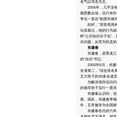
名气以骂名为主。
2006年，几乎没
都悉数出场，但只有作
争论一直在“制度外循
此时，“房管局局长
论其观点，他的行为就
样“公共知识分子化”
共问题，从而为民意的
肖建春
肖建春，原黑龙江省
的“信访”书记。
2000年6月，肖建
全省第二，“综合排名
五大班子的30多名成
为解决现存信访问题
的领导班子实行一票否
肖建春认识到，信访
善。因此，肖建春带领
年，五常被评为全国财
肖建春在任的六年里
水稻生产五强县，城市