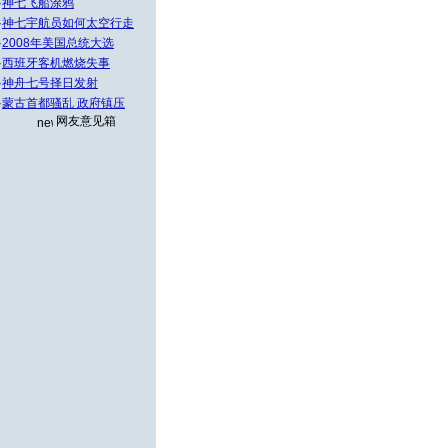
·
神七飞船涂鸦
·
神七宇航员如何太空行走
·
2008年美国总统大选
·
西班牙客机燃烧失事
·
神舟七号择日发射
·
蒙古首都骚乱 政府镇压
网友意见箱