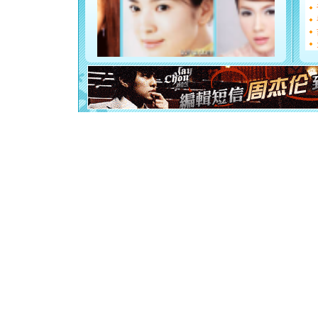
[圣诞节]
如意,快乐
[元旦]
看
断电。爱
你是我专
[元旦]
如
起；二是
离。水晶
[元旦]
当
泣，这痛
卖了。水
[春节]
风
颜！冬去
道一声平
[春节]
传
片叶子是
送你一棵