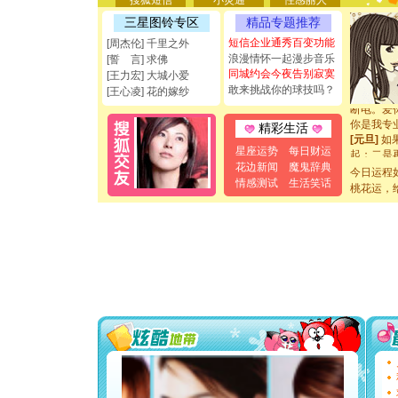
搜狐短信
小灵通
性感丽人
[圣诞节]
三星图铃专区
精品专题推荐
能正大光明
短信企业通秀百变功能
都要快乐噢
[周杰伦] 千里之外
[圣诞节]
浪漫情怀一起漫步音乐
[誓 言] 求佛
如意,快乐
同城约会今夜告别寂寞
[王力宏] 大城小爱
[元旦]
看
敢来挑战你的球技吗？
[王心凌] 花的嫁纱
断电。爱
你是我专
精彩生活
[元旦]
如
起；二是
星座运势
每日财运
离。水晶
花边新闻
魔鬼辞典
今日运程
[元旦]
当
情感测试
生活笑话
桃花运，
泣，这痛
卖了。水
[春节]
风
颜！冬去
道一声平
[春节]
传
片叶子是
送你一棵
[圣诞节]
你太多，
要平安！
[圣诞节]
能正大光明
都要快乐噢