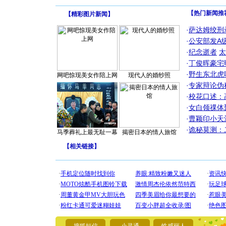
【热门新闻推
【
精彩图片新闻
】
·
萨达姆绞刑
·
公安部发A
·
纪念逝者
太
·
丁俊晖豪宅
·
野生东北虎
网吧惊现美女作陪上网
现代人的婚纱照
·
专家辩论伪
·
校花口述：
·
女白领祼体
·
曹颖印小天
·
诡秘莫测：
马季葬礼上最无耻一幕
揭密日本的情人旅馆
【
相关链接
】
[圣诞节]
你太多，
要平安！