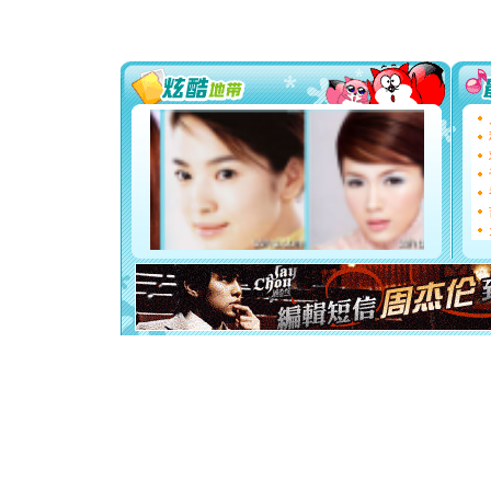
片叶子是
送你一棵
[圣诞节]
你太多，
要平安！
[圣诞节]
能正大光明
都要快乐噢
[圣诞节]
如意,快乐
[元旦]
看
断电。爱
你是我专
[元旦]
如
起；二是
离。水晶
[元旦]
当
泣，这痛
卖了。水
[春节]
风
颜！冬去
道一声平
[春节]
传
片叶子是
送你一棵