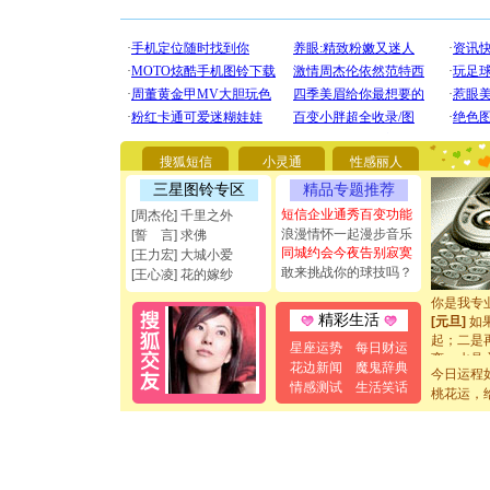
[圣诞节]
你太多，
要平安！
搜狐短信
小灵通
性感丽人
[圣诞节]
能正大光明
三星图铃专区
精品专题推荐
都要快乐噢
短信企业通秀百变功能
[周杰伦] 千里之外
[圣诞节]
浪漫情怀一起漫步音乐
[誓 言] 求佛
如意,快乐
同城约会今夜告别寂寞
[王力宏] 大城小爱
[元旦]
看
敢来挑战你的球技吗？
[王心凌] 花的嫁纱
断电。爱
你是我专
[元旦]
如
精彩生活
起；二是
星座运势
每日财运
离。水晶
花边新闻
魔鬼辞典
[元旦]
当
今日运程
情感测试
生活笑话
泣，这痛
桃花运，
卖了。水
[春节]
风
颜！冬去
道一声平
[春节]
传