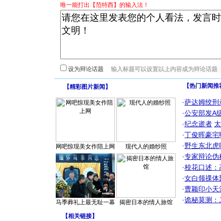
唯一能打出【范特西】的输入法！
设为辩论话题
【热门新闻推
【
精彩图片新闻
】
·
萨达姆绞刑
·
公安部发A
·
纪念逝者
太
·
丁俊晖豪宅
·
野生东北虎
网吧惊现美女作陪上网
现代人的婚纱照
·
专家辩论伪
·
校花口述：
·
女白领祼体
·
曹颖印小天
·
诡秘莫测：
马季葬礼上最无耻一幕
揭密日本的情人旅馆
【
相关链接
】