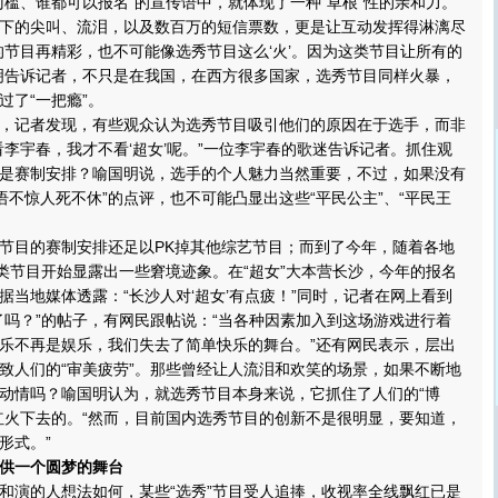
门槛、谁都可以报名”的宣传语中，就体现了一种“草根”性的亲和力。
下的尖叫、流泪，以及数百万的短信票数，更是让互动发挥得淋漓尽
的节目再精彩，也不可能像选秀节目这么‘火’。因为这类节目让所有的
明告诉记者，不只是在我国，在西方很多国家，选秀节目同样火暴，
过了“一把瘾”。
记者发现，有些观众认为选秀节目吸引他们的原因在于选手，而非
看李宇春，我才不看‘超女’呢。”一位李宇春的歌迷告诉记者。抓住观
是赛制安排？喻国明说，选手的个人魅力当然重要，不过，如果没有
语不惊人死不休”的点评，也不可能凸显出这些“平民公主”、“平民王
目的赛制安排还足以PK掉其他综艺节目；而到了今年，随着各地
这类节目开始显露出一些窘境迹象。在“超女”大本营长沙，今年的报名
据当地媒体透露：“长沙人对‘超女’有点疲！”同时，记者在网上看到
了吗？”的帖子，有网民跟帖说：“当各种因素加入到这场游戏进行着
乐不再是娱乐，我们失去了简单快乐的舞台。”还有网民表示，层出
致人们的“审美疲劳”。那些曾经让人流泪和欢笑的场景，如果不断地
动情吗？喻国明认为，就选秀节目本身来说，它抓住了人们的“博
红火下去的。“然而，目前国内选秀节目的创新不是很明显，要知道，
形式。”
供一个圆梦的舞台
演的人想法如何，某些“选秀”节目受人追捧，收视率全线飘红已是