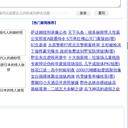
【热门新闻推荐】
·
萨达姆绞刑录像公布
天下头条：很多秘密带入坟墓
·
公安部发A级通缉令 5万悬红佛山灭门案疑凶(图)
·
纪念逝者
太原警察打死北京警察案终审 主犯被枪决
·
丁俊晖豪宅曝光 政府免费送别墅安防弹玻璃(图)
·
野生东北虎咬死黄牛
十大假新闻：垃圾场儿童残肢
代人的婚纱照
·
专家辩论伪科学废留现场混乱 几乎成肢体PK(组图)
·
校花口述：高中时献初夜
2000只蝴蝶贴爱因斯坦像
·
女白领祼体聚会放纵肉体
尚雯婕客串穆桂英(图)
·
曹颖印小天酒店开房照被爆
野外丛林赤裸姐妹花
·
诡秘莫测：二战五大未解之谜
岳飞神话的虚假之处
日本的情人旅馆
[圣诞节]
圣诞节到了，想想没什么送给你的，又不打算给
你太多，只有给你五千万：千万快乐！千万要健康！千万