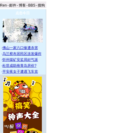
aRen
-
邮件
-
博客
-
BBS
-
搜狗
点击今日
·
佛山一家六口惨遭杀害
·
乌兰察布居民区连发爆炸
·
忻州煤矿安监局好气派
·
杜世成助推青岛房价?
·
平安夜女子遭遇飞车党