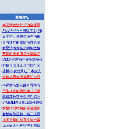
百姓论坛
·
泰国情侣流行拍的全裸照
·
21岁大学MM网络征友(图)
·
日本超女选秀必须亮内裤
·
台湾辣妹的激情艳舞表演
·
女星沙滩竟当众吻胸激情
·
曹颖印小天酒店激情曝光
·
MM浴室自拍完美浑圆身体
·
实拍泰国真正色情红灯区
·
裸拼AV女优翁红日本脱光
·
女孩旅店偷情被暗拍全程
·
半裸女高空玩跳伞乳横飞
·
用胸推拿的异性泰式按摩
·
李倩蓉放荡全裸照性感照
·
游戏MM选拔现场随便碰臀
·
女星拍戏时胸部惨遭蹂躏
·
老板电脑里和二奶开房照
·
视频女屋内裸身挑逗一幕
·
无耻病人手机拍护士裙底