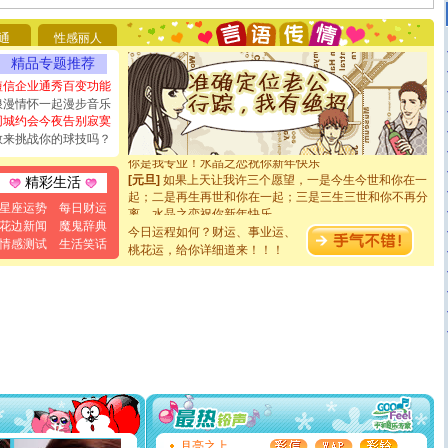
要平安！千万要知足！千万不要忘记我！
[圣诞节]
不只这样的日子才会想起你,而是这样的日子才
通
性感丽人
能正大光明地骚扰你,告诉你,圣诞要快乐!新年要快乐!天天
精品专题推荐
都要快乐噢!
[圣诞节]
奉上一颗祝福的心,在这个特别的日子里,愿幸福,
短信企业通秀百变功能
如意,快乐,鲜花,一切美好的祝愿与你同在.圣诞快乐!
浪漫情怀一起漫步音乐
[元旦]
看到你我会触电；看不到你我要充电；没有你我会
同城约会今夜告别寂寞
断电。爱你是我职业，想你是我事业，抱你是我特长，吻
敢来挑战你的球技吗？
你是我专业！水晶之恋祝你新年快乐
[元旦]
如果上天让我许三个愿望，一是今生今世和你在一
精彩生活
起；二是再生再世和你在一起；三是三生三世和你不再分
离。水晶之恋祝你新年快乐
星座运势
每日财运
[元旦]
当我狠下心扭头离去那一刻，你在我身后无助地哭
花边新闻
魔鬼辞典
今日运程如何？财运、事业运、
泣，这痛楚让我明白我多么爱你。我转身抱住你：这猪不
情感测试
生活笑话
桃花运，给你详细道来！！！
卖了。水晶之恋祝你新年快乐。
[春节]
风柔雨润好月圆，半岛铁盒伴身边，每日尽显开心
颜！冬去春来似水如烟，劳碌人生需尽欢！听一曲轻歌，
道一声平安！新年吉祥万事如愿
[春节]
传说薰衣草有四片叶子：第一片叶子是信仰，第二
片叶子是希望，第三片叶子是爱情，第四片叶子是幸运。
送你一棵薰衣草，愿你新年快乐！
[圣诞节]
圣诞节到了，想想没什么送给你的，又不打算给
你太多，只有给你五千万：千万快乐！千万要健康！千万
要平安！千万要知足！千万不要忘记我！
[圣诞节]
不只这样的日子才会想起你,而是这样的日子才
能正大光明地骚扰你,告诉你,圣诞要快乐!新年要快乐!天天
月亮之上