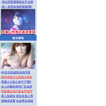
·
美女明星透视装近乎全裸
·
惊！世界各地的怪物(图)
娱乐基地
·
AV女优圣诞装自拍写真
·
国外球迷怎么恶搞火箭队
·
震撼人心的人体干尸[图]
·
女人内裤的奇特广告创意
·
明星最近流行黄金甲造型
·
美人鱼彩绘
朝比奈真人秀
·
宠物连连看
合金弹头游戏