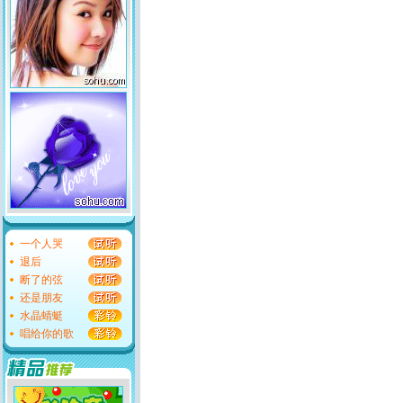
一个人哭
退后
断了的弦
还是朋友
水晶蜻蜓
唱给你的歌