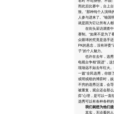
名时“不论身份、不设
而此后比赛中，台上台
致。“那种纯个人演绎
人参与进来了。”喻国
就是因为它让所有人都
在街头采访调查中，
赛制。“如果不是为了
众眼球的究竟是选手还
PK的悬念，没有评委“
子”的个人魅力。
也许在去年，选秀节
电视台争相“跟进”，
现场远不如去年红火。
一篇“全民选秀，你烦
或明或暗的博弈时，娱
不穷的选秀泛滥，会导
被重复，观众还会那么
弈”心理，是可以一直
选秀可以有各种各样的
我们就想为他们提
其实，无论看的人和