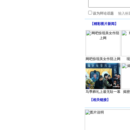
设为辩论话题
【
精彩图片新闻
】
网吧惊现美女作陪上网
现
马季葬礼上最无耻一幕
揭密
【
相关链接
】