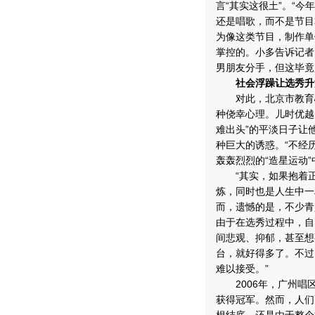
言“其实这很土”。“
还是唱歌，而不是节目
为像这类节目，制作单
掌控的。小多告诉记者
男朋友分手，但这毕竟
社会浮躁让选秀升
对此，北京市教育心
种侥幸心理。儿时优越
难出头”的平淡日子让
种巨大的诱惑。“不经
轰轰烈烈的“造星运动”
“其实，如果抱着正
炼，同时也是人生中一
而，遗憾的是，不少青
由于在选秀过程中，自
间悲观、抑郁，甚至想
台，就好得多了。不过
难以接受。”
2006年，广州唱区
获得冠军。然而，人们