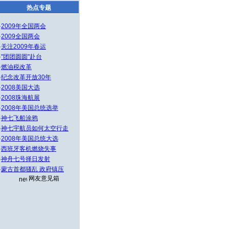
热点专题
·
2009年全国两会
·
2009全国两会
·
关注2009年春运
·
"团团圆圆"赴台
·
燃油税改革
·
纪念改革开放30年
·
2008美国大选
·
2008珠海航展
·
2008年美国总统选举
·
神七飞船涂鸦
·
神七宇航员如何太空行走
·
2008年美国总统大选
·
西班牙客机燃烧失事
·
神舟七号择日发射
·
蒙古首都骚乱 政府镇压
网友意见箱