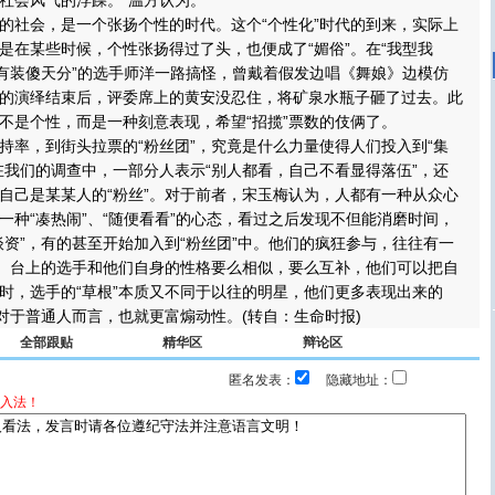
社会风气的浮躁。”温方认为。
社会，是一个张扬个性的时代。这个“个性化”时代的到来，实际上
是在某些时候，个性张扬得过了头，也便成了“媚俗”。在“我型我
“有装傻天分”的选手师洋一路搞怪，曾戴着假发边唱《舞娘》边模仿
的演绎结束后，评委席上的黄安没忍住，将矿泉水瓶子砸了过去。此
不是个性，而是一种刻意表现，希望“招揽”票数的伎俩了。
，到街头拉票的“粉丝团”，究竟是什么力量使得人们投入到“集
在我们的调查中，一部分人表示“别人都看，自己不看显得落伍”，还
自己是某某人的“粉丝”。对于前者，宋玉梅认为，人都有一种从众心
一种“凑热闹”、“随便看看”的心态，看过之后发现不但能消磨时间，
谈资”，有的甚至开始加入到“粉丝团”中。他们的疯狂参与，往往有一
理。台上的选手和他们自身的性格要么相似，要么互补，他们可以把自
时，选手的“草根”本质又不同于以往的明星，他们更多表现出来的
。对于普通人而言，也就更富煽动性。(转自：生命时报)
全部跟贴
精华区
辩论区
匿名发表：
隐藏地址：
入法！