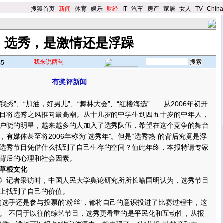
搜狐首页
-
新闻
-
体育
-
娱乐
-
财经
-
IT
-
汽车
-
房产
-
家居
-
女人
-
TV
-
Chin
选秀，是激情还是浮躁
我来说两句
45
有奖评新闻
秀”、“加油，好男儿”、“舞林大会”、“红楼海选”……从2006年初开
目将选秀之风推向最高潮。从十几岁的中学生到四五十岁的中年人，
户晓的明星，越来越多的人加入了选秀队伍，希望在这个竞争的舞台
，有媒体甚至将2006年称为“选秀年”。但是“选秀热”的背后究竟是浮
选秀节目凭借什么找到了自己生存的空间？值此年终，本报特请专家
背后的心理和社会因素。
种草根文化
记者采访时，中国人民大学舆论研究所所长喻国明认为，选秀节目
上找到了自己的价值。
手还是参与投票的‘粉丝’，都将自己的意识投进了比赛过程中，这
。”不同于以往的综艺节目，选秀更看重的是平民化和互动性，从报