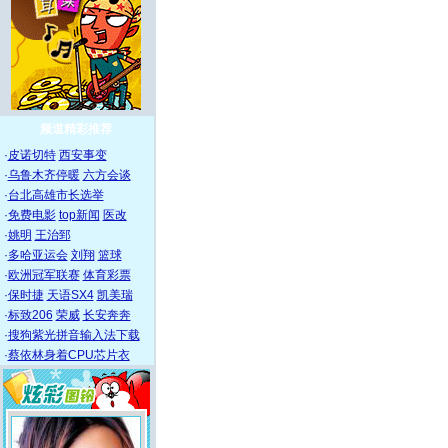
频道精彩推荐
·
皮诺切特
西安事变
·
乌鲁木齐停暖
六方会谈
·
台北高雄市长选举
·
免费电影
top新闻
医改
·
姚明
王治郅
·
多哈亚运会
刘翔
篮球
·
欧洲冠军联赛
体育彩票
·
保时捷
天语SX4
凯美瑞
·
标致206
荣威
长安奔奔
·
搜狗紫光拼音输入法下载
·
蔡依林身着CPU芯片衣