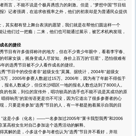
者而言，不能不说是个极具诱惑力的刺激。但是，“梦想中国”节目组
报》记者强调，在追求收视率之外，他们的初衷却是为普通民众提供
，其实都有登上舞台表演的愿望，我们就是在帮他们圆这样一个
来能让他们过一把瘾；二来，他们也可能通过展示，被艺术机构发现，
成名的捷径
节目有许多值得称许的地方，但在不少青少年眼中，看着李宇春、
的邻家女孩，摇身变成人尽皆知、身价上百万的“巨星”，恐怕很难有
06年的选秀节目被不少人看作成名的捷径。
”节目中的佼佼者非“超级女生”莫属。据统计，2004年“超级女
5万，2005年参赛人数超过15万。2006年，因为有了年龄不得低于
制，报名人数减少，但仅长沙唱区一地的报名人数也达到了8000人。
的包装，到位的宣传外，唱功较高的选手也不能不说是其成功的原
，唱得响亮”的宣传语更是功不可没，因为它道出了很多参赛者的心
现，只要是肯参加“选秀”节目的人，有一半都是抱着展示自我的目
是小多（化名）——一名参加过2005年“莱卡我型我秀”和2006
北京某高校女生对自己参加这个选秀活动的解释。
其解的是，小多这个参与者也认为“选秀”节目并不看好，并坦