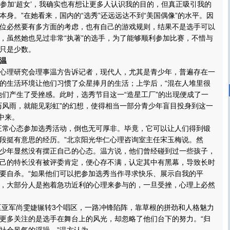
今年参加‘超女’，我确实也有想让更多人认识我的目的，但真正吸引我的
本身。”在她看来，国内的“选秀”还远远达不到“美国偶像”的水平。因
位必然要有多方面的考虑，也有自己的游戏规则，结果不是选手可以
，虽然她也见过非常“执著”的选手，为了能够顺利参加比赛，不惜与
只是少数。
温
理研究会理事温方告诉记者，现代人，尤其是青少年，普遍存在一
的生活环境让他们习惯了众星捧月的生活；上学后，“混在人堆里很
他们产生了受挫感。此时，选秀节目这一“造星工厂”的出现便成了一
历风雨，就能见彩虹”的幻想，使得相当一部分青少年盲目投身到这一
中来。
常心态参加选秀活动，倒也无可厚非。毕竟，它可以让人们得到锻
段挺有意思的经历。”北京阳光华仁心理咨询室主任宋玉梅说。然
少年显然没有摆正自己的心态。温方说，他们曾经碰到过一些孩子，
己的特长没有被评委肯定，便心存不满，认定其中有黑幕，导致长时
要自杀。“如果他们可以把参加选秀当作寻求快乐、展示自我的平
，大部分人是抱着急功近利的心理来参与的，一旦受挫，心理上必然
亚军尚雯婕辗转3个唱区，一路冲锋陷阵，靠草根的拼劲和人格魅力
更多关注的是选手在舞台上的风光，却忽略了他们台下的努力。“归