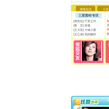
搜狐短信
小灵
三星图铃专区
[周杰伦] 千里之外
[誓 言] 求佛
[王力宏] 大城小爱
[王心凌] 花的嫁纱