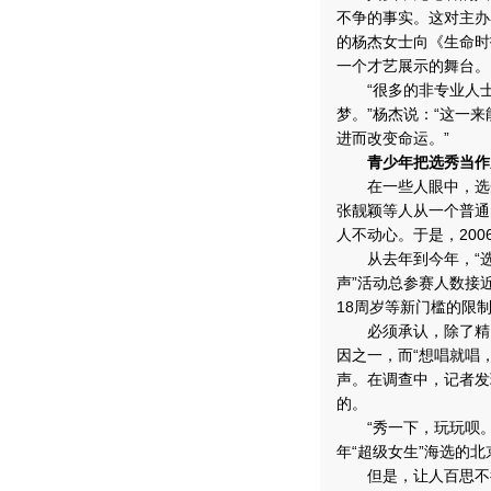
不争的事实。这对主办
的杨杰女士向《生命时
一个才艺展示的舞台。
“很多的非专业人士
梦。”杨杰说：“这一
进而改变命运。”
青少年把选秀当作
在一些人眼中，选秀
张靓颖等人从一个普通
人不动心。于是，20
从去年到今年，“选秀
声”活动总参赛人数接近
18周岁等新门槛的限
必须承认，除了精良
因之一，而“想唱就唱
声。在调查中，记者发
的。
“秀一下，玩玩呗。”这
年“超级女生”海选的
但是，让人百思不得