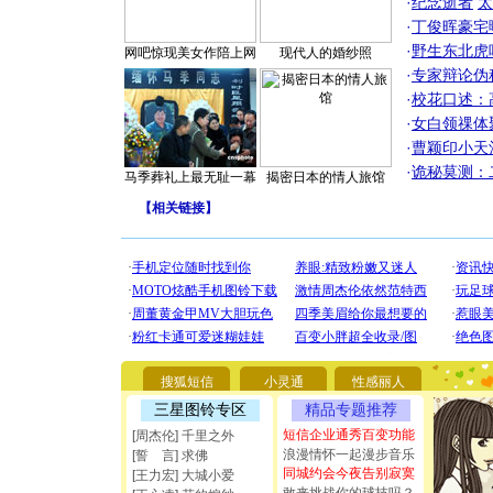
·
纪念逝者
太
·
丁俊晖豪宅
·
野生东北虎
网吧惊现美女作陪上网
现代人的婚纱照
·
专家辩论伪
·
校花口述：
·
女白领祼体
·
曹颖印小天
·
诡秘莫测：
马季葬礼上最无耻一幕
揭密日本的情人旅馆
【
相关链接
】
[圣诞节]
你太多，
要平安！
搜狐短信
小灵通
性感丽人
[圣诞节]
三星图铃专区
精品专题推荐
能正大光明
短信企业通秀百变功能
都要快乐噢
[周杰伦] 千里之外
[圣诞节]
浪漫情怀一起漫步音乐
[誓 言] 求佛
如意,快乐
同城约会今夜告别寂寞
[王力宏] 大城小爱
[元旦]
看