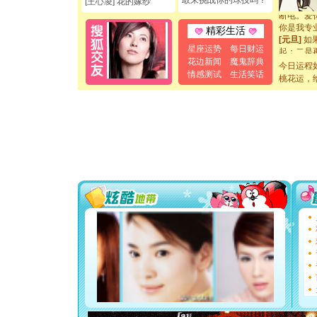
敢来挑战你的球技吗？
[王心凌] 花的嫁纱
断电。爱
你是我专
精彩生活
[元旦]
如
起；二是
星座运势
每日财运
离。水晶
花边新闻
魔鬼辞典
今日运程
[元旦]
当
情感测试
生活笑话
桃花运，
泣，这痛
卖了。水
[春节]
风
颜！冬去
道一声平
[春节]
传
片叶子是
送你一棵
[圣诞节]
你太多，
要平安！
[圣诞节]
能正大光明
都要快乐噢
[圣诞节]
如意,快乐
[元旦]
看
断电。爱
你是我专
[元旦]
如