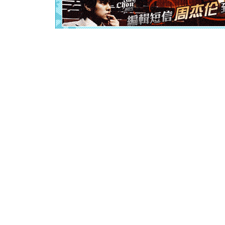
起；二是
离。水晶
[元旦]
当
泣，这痛
卖了。水
[春节]
风
颜！冬去
道一声平
[春节]
传
片叶子是
送你一棵