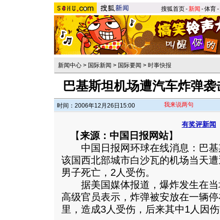
搜狐首页
-
新闻
-
体育
-
新闻中心
>
国际新闻
>
国际要闻
>
时事快报
巴基斯坦机场遭汽车炸弹袭击
我来说两句
时间：2006年12月26日15:00
有奖评新闻
【
来源：中国日报网站
】
中国日报网环球在线消息：巴基斯坦
该国西北部城市白沙瓦的机场当天遭
男子死亡，2人受伤。
据美国媒体报道，爆炸发生在当地
高级官员表示，炸弹被安放在一辆停
里，造成3人受伤，后来其中1人因