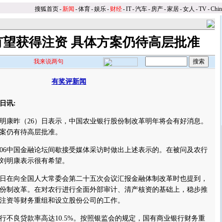
搜狐首页
-
新闻
-
体育
-
娱乐
-
财经
-
IT
-
汽车
-
房产
-
家居
-
女人
-
TV
-
Chi
有望获得注资 具体方案仍待高层批准
我来说两句
有奖评新闻
】
日讯:
康昨（26）日表示，中国农业银行股份制改革明年将会有好消息。
案仍有待高层批准。
6中国金融论坛间歇接受媒体采访时做出上述表示的。
在被问及农行
刘明康表示很有希望。
在向全国人大常委会第二十五次会议汇报金融体制改革时也提到，
份制改革。在对农行进行全面外部审计、清产核资的基础上，稳步推
注资等财务重组和设立股份公司的工作。
行不良贷款率高达10.5%。按照银监会的规定，国有商业银行财务重