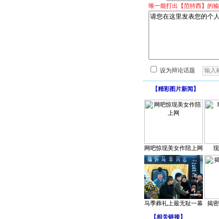
唯一能打出【范特西】的输
设为辩论话题
【
精彩图片新闻
】
网吧惊现美女作陪上网
现
马季葬礼上最无耻一幕
揭密
【
相关链接
】