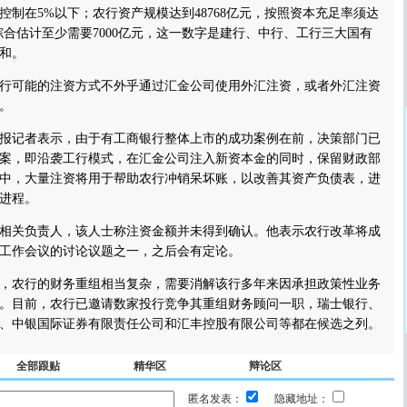
控制在5%以下；农行资产规模达到48768亿元，按照资本充足率须达
综合估计至少需要7000亿元，这一数字是建行、中行、工行三大国有
和。
可能的注资方式不外乎通过汇金公司使用外汇注资，或者外汇注资
。
记者表示，由于有工商银行整体上市的成功案例在前，决策部门已
案，即沿袭工行模式，在汇金公司注入新资本金的同时，保留财政部
中，大量注资将用于帮助农行冲销呆坏账，以改善其资产负债表，进
进程。
关负责人，该人士称注资金额并未得到确认。他表示农行改革将成
工作会议的讨论议题之一，之后会有定论。
农行的财务重组相当复杂，需要消解该行多年来因承担政策性业务
。目前，农行已邀请数家投行竞争其重组财务顾问一职，瑞士银行、
、中银国际证券有限责任公司和汇丰控股有限公司等都在候选之列。
全部跟贴
精华区
辩论区
匿名发表：
隐藏地址：