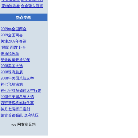
·
宠物连连看
合金弹头游戏
热点专题
·
2009年全国两会
·
2009全国两会
·
关注2009年春运
·
"团团圆圆"赴台
·
燃油税改革
·
纪念改革开放30年
·
2008美国大选
·
2008珠海航展
·
2008年美国总统选举
·
神七飞船涂鸦
·
神七宇航员如何太空行走
·
2008年美国总统大选
·
西班牙客机燃烧失事
·
神舟七号择日发射
·
蒙古首都骚乱 政府镇压
网友意见箱