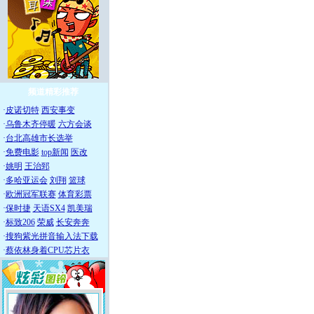
频道精彩推荐
·
皮诺切特
西安事变
·
乌鲁木齐停暖
六方会谈
·
台北高雄市长选举
·
免费电影
top新闻
医改
·
姚明
王治郅
·
多哈亚运会
刘翔
篮球
·
欧洲冠军联赛
体育彩票
·
保时捷
天语SX4
凯美瑞
·
标致206
荣威
长安奔奔
·
搜狗紫光拼音输入法下载
·
蔡依林身着CPU芯片衣