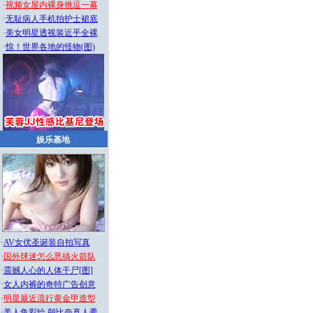
·
视频女屋内裸身挑逗一幕
·
无耻病人手机拍护士裙底
·
美女明星透视装近乎全裸
·
惊！世界各地的怪物(图)
娱乐基地
·
AV女优圣诞装自拍写真
·
国外球迷怎么恶搞火箭队
·
震撼人心的人体干尸[图]
·
女人内裤的奇特广告创意
·
明星最近流行黄金甲造型
·
美人鱼彩绘
朝比奈真人秀