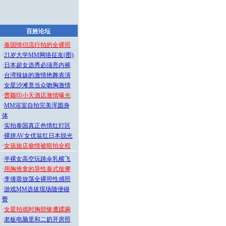
百姓论坛
·
泰国情侣流行拍的全裸照
·
21岁大学MM网络征友(图)
·
日本超女选秀必须亮内裤
·
台湾辣妹的激情艳舞表演
·
女星沙滩竟当众吻胸激情
·
曹颖印小天酒店激情曝光
·
MM浴室自拍完美浑圆身
体
·
实拍泰国真正色情红灯区
·
裸拼AV女优翁红日本脱光
·
女孩旅店偷情被暗拍全程
·
半裸女高空玩跳伞乳横飞
·
用胸推拿的异性泰式按摩
·
李倩蓉放荡全裸照性感照
·
游戏MM选拔现场随便碰
臀
·
女星拍戏时胸部惨遭蹂躏
·
老板电脑里和二奶开房照