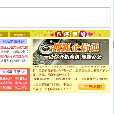
[圣诞节]
圣诞节到了，想想没什么送给你的，又不打算给
你太多，只有给你五千万：千万快乐！千万要健康！千万
要平安！千万要知足！千万不要忘记我！
[圣诞节]
不只这样的日子才会想起你,而是这样的日子才
能正大光明地骚扰你,告诉你,圣诞要快乐!新年要快乐!天
通
性感丽人
天都要快乐噢!
精品专题推荐
[圣诞节]
奉上一颗祝福的心,在这个特别的日子里,愿幸福,
如意,快乐,鲜花,一切美好的祝愿与你同在.圣诞快乐!
短信企业通秀百变功能
[元旦]
看到你我会触电；看不到你我要充电；没有你我会
浪漫情怀一起漫步音乐
断电。爱你是我职业，想你是我事业，抱你是我特长，吻
同城约会今夜告别寂寞
你是我专业！水晶之恋祝你新年快乐
敢来挑战你的球技吗？
[元旦]
如果上天让我许三个愿望，一是今生今世和你在一
起；二是再生再世和你在一起；三是三生三世和你不再分
精彩生活
离。水晶之恋祝你新年快乐
[元旦]
当我狠下心扭头离去那一刻，你在我身后无助地哭
星座运势
每日财运
泣，这痛楚让我明白我多么爱你。我转身抱住你：这猪不
花边新闻
魔鬼辞典
今日运程如何？财运、事业运、
卖了。水晶之恋祝你新年快乐。
情感测试
生活笑话
桃花运，给你详细道来！！！
[春节]
风柔雨润好月圆，半岛铁盒伴身边，每日尽显开心
颜！冬去春来似水如烟，劳碌人生需尽欢！听一曲轻歌，
道一声平安！新年吉祥万事如愿
[春节]
传说薰衣草有四片叶子：第一片叶子是信仰，第二
片叶子是希望，第三片叶子是爱情，第四片叶子是幸运。
送你一棵薰衣草，愿你新年快乐！