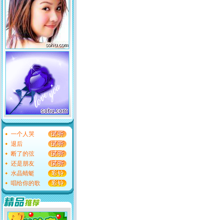
一个人哭
退后
断了的弦
还是朋友
水晶蜻蜓
唱给你的歌