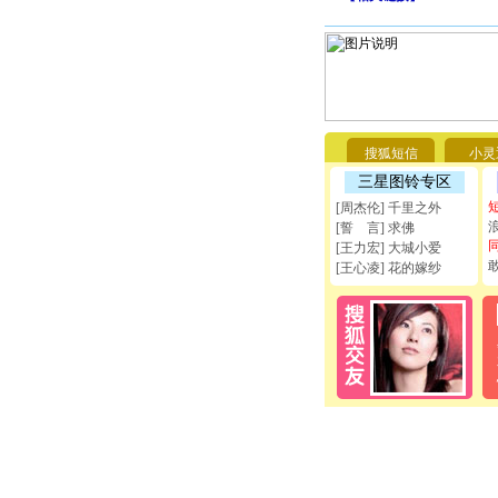
搜狐短信
小灵
三星图铃专区
[周杰伦] 千里之外
[誓 言] 求佛
[王力宏] 大城小爱
[王心凌] 花的嫁纱