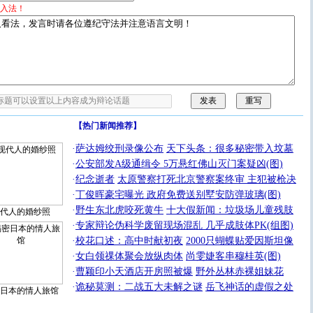
入法！
【热门新闻推荐】
·
萨达姆绞刑录像公布
天下头条：很多秘密带入坟墓
·
公安部发A级通缉令 5万悬红佛山灭门案疑凶(图)
·
纪念逝者
太原警察打死北京警察案终审 主犯被枪决
·
丁俊晖豪宅曝光 政府免费送别墅安防弹玻璃(图)
·
野生东北虎咬死黄牛
十大假新闻：垃圾场儿童残肢
代人的婚纱照
·
专家辩论伪科学废留现场混乱 几乎成肢体PK(组图)
·
校花口述：高中时献初夜
2000只蝴蝶贴爱因斯坦像
·
女白领祼体聚会放纵肉体
尚雯婕客串穆桂英(图)
·
曹颖印小天酒店开房照被爆
野外丛林赤裸姐妹花
·
诡秘莫测：二战五大未解之谜
岳飞神话的虚假之处
日本的情人旅馆