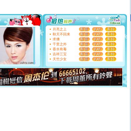
[圣诞节]
圣诞节到了，想想没什么送给你的，又不打算给
你太多，只有给你五千万：千万快乐！千万要健康！千万
要平安！千万要知足！千万不要忘记我！
[圣诞节]
不只这样的日子才会想起你,而是这样的日子才
能正大光明地骚扰你,告诉你,圣诞要快乐!新年要快乐!天
天都要快乐噢!
月亮之上
[圣诞节]
奉上一颗祝福的心,在这个特别的日子里,愿幸福,
秋天不回来
如意,快乐,鲜花,一切美好的祝愿与你同在.圣诞快乐!
求佛
[元旦]
看到你我会触电；看不到你我要充电；没有你我会
千里之外
断电。爱你是我职业，想你是我事业，抱你是我特长，吻
香水有毒
你是我专业！水晶之恋祝你新年快乐
吉祥三宝
[元旦]
如果上天让我许三个愿望，一是今生今世和你在一
天竺少女
起；二是再生再世和你在一起；三是三生三世和你不再分
离。水晶之恋祝你新年快乐
[元旦]
当我狠下心扭头离去那一刻，你在我身后无助地哭
泣，这痛楚让我明白我多么爱你。我转身抱住你：这猪不
卖了。水晶之恋祝你新年快乐。
[春节]
风柔雨润好月圆，半岛铁盒伴身边，每日尽显开心
颜！冬去春来似水如烟，劳碌人生需尽欢！听一曲轻歌，
道一声平安！新年吉祥万事如愿
[春节]
传说薰衣草有四片叶子：第一片叶子是信仰，第二
片叶子是希望，第三片叶子是爱情，第四片叶子是幸运。
送你一棵薰衣草，愿你新年快乐！