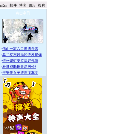
naRen
-
邮件
-
博客
-
BBS
-
搜狗
点击今日
·
佛山一家六口惨遭杀害
·
乌兰察布居民区连发爆炸
·
忻州煤矿安监局好气派
·
杜世成助推青岛房价?
·
平安夜女子遭遇飞车党