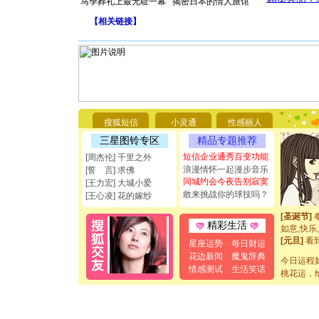
马季葬礼上最无耻一幕
揭密日本的情人旅馆
【
相关链接
】
搜狐短信
小灵通
性感丽人
[圣诞节]
三星图铃专区
精品专题推荐
你太多，
短信企业通秀百变功能
[周杰伦] 千里之外
要平安！
浪漫情怀一起漫步音乐
[誓 言] 求佛
[圣诞节]
同城约会今夜告别寂寞
[王力宏] 大城小爱
能正大光明
敢来挑战你的球技吗？
[王心凌] 花的嫁纱
都要快乐噢
[圣诞节]
如意,快乐
精彩生活
[元旦]
看
星座运势
每日财运
断电。爱
花边新闻
魔鬼辞典
你是我专
今日运程
情感测试
生活笑话
[元旦]
如
桃花运，
起；二是
离。水晶
[元旦]
当