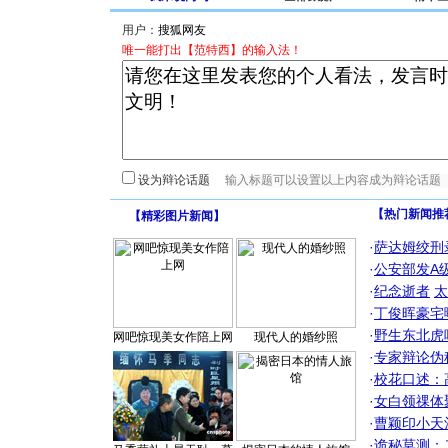
用户：
唯一能打出【范特西】的输入法！
设为辩论话题
【热门新闻推
【
精彩图片新闻
】
·
萨达姆绞刑
·
公安部发A
·
纪念逝者
太
·
丁俊晖豪宅
·
野生东北虎
网吧惊现美女作陪上网
现代人的婚纱照
·
专家辩论伪
·
校花口述：
·
女白领祼体
·
曹颖印小天
·
诡秘莫测：