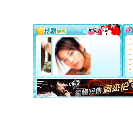
泣，这痛
卖了。水
[春节]
风
颜！冬去
道一声平
[春节]
传
片叶子是
送你一棵
[圣诞节]
你太多，
要平安！
[圣诞节]
能正大光明
都要快乐噢
[圣诞节]
如意,快乐
[元旦]
看
断电。爱
你是我专
[元旦]
如
起；二是
离。水晶
[元旦]
当
泣，这痛
卖了。水
[春节]
风
颜！冬去