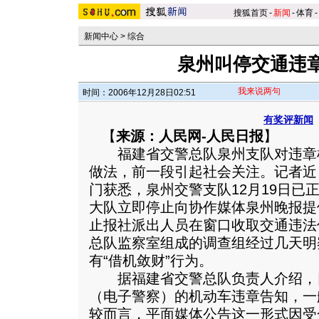
搜狐首页
-
新闻
-
体育
-
新闻中心
>
综合
泉州叫停交通违章
我来说两句
时间：2006年12月28日02:51
有奖评新闻
【
来源：人民网-人民日报
】
福建省交警总队泉州支队对违章机动
做法，前一段引起社会关注。记者近
门获悉，泉州交警支队12月19日已
大队立即停止向协作媒体泉州晚报提
止报社派出人员在窗口收取交通违法
总队监察室组成的调查组经过几天明
有“借机敛财”行为。
据福建省交警总队负责人介绍，
（电子警察）的机动车违章告知，一
较而言，平面媒体公告这一形式因受